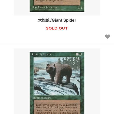
大蜘蛛/Giant Spider
SOLD OUT