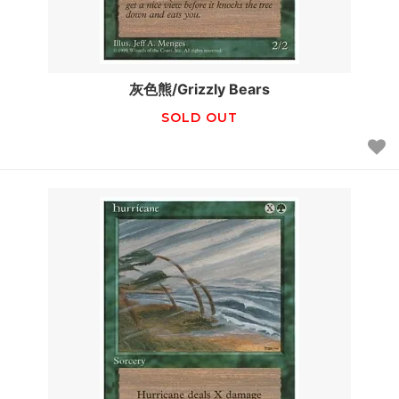
灰色熊/Grizzly Bears
SOLD OUT