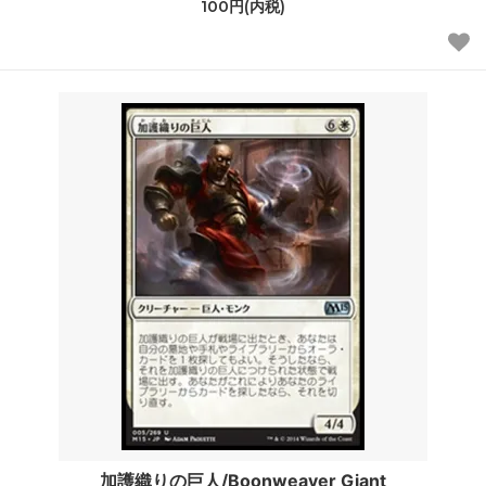
100円(内税)
加護織りの巨人/Boonweaver Giant