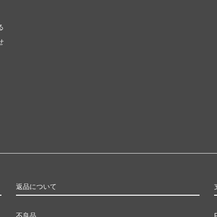
ル三国志
ポータル・セカンドエイジ
る
ンデーションズ ジャンプスタート
ジャンプスタート2022
せ
ad: Double Feature
イニストラード・リマスター
カ・リマスター ブースター・ファ
ドミナリア・リマスター
せんリマスター ボーナスシート
Mystery Booster 2
ry Booster 2 どんぐりホログラム
Mystery Booster 2 プレイ
ド
 Booster Playtest Cards 2019
Mystery Booster Playtest Ca
ピラシー
■統率者戦用セット■
返品について
レクシア：完全なる統一統率者デ
スターター・統率者デッキ
不良品