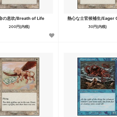
ー・ジャンクションの無法者「速
カルロフ邸殺人事件
ーナスシート
の息吹/Breath of Life
熱心な士官候補生/Eager C
200円(内税)
30円(内税)
ラン：失われし洞窟 ブースター・
「ジュラシック・ワールド」コ
ン
レインの森 おとぎ話カード
■パイオニア■
団の進軍
機械兵団の進軍 ブースター・
レクシア：完全なる統一 ブースタ
兄弟戦争
ァン
スフォーマー
団結のドミナリア
カペナの街角 ブースター・ファン
神河：輝ける世界
トラード：真紅の契り ブースタ
イニストラード：真夜中の狩り
ァン