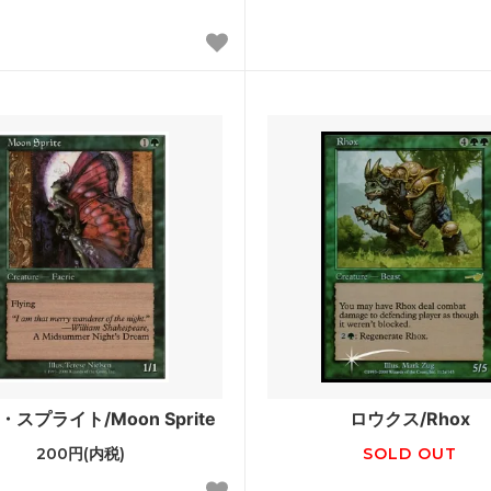
ラージ覚醒
ワールドウェイク
ラ再誕
コンフラックス
ウムーア
モーニングタイド
知
次元の混乱
ドスナップ
ディセンション
神河救済
ス・ドーン
ダークスティール
ーナル■
スペシャルゲスト
スターズ2022 ブースター・フ
ダブルマスターズ
スプライト/Moon Sprite
ロウクス/Rhox
ィメットマスターズ ボックストッ
マスターズ25th
200円(内税)
SOLD OUT