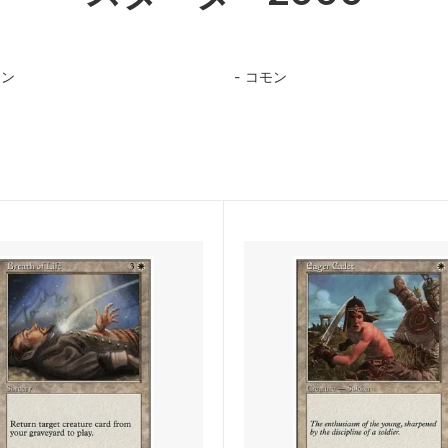
ィンの昏明
ローウィンの昏明 ブースター
モン
コモン
：ザ・ギャザリング | アバター
マジック：ザ・ギャザリング |
少年アン エターナル使用可能カー
スパイダーマン
：ザ・ギャザリング | マーベル
久遠の終端
ダーマン 「マーベル・マテリア
ード
：ザ・ギャザリング――FINAL
マジック：ザ・ギャザリング――
SY
FANTASY ブースター・ファン
ール：龍嵐録 ブースター・ファン
霊気走破
ンデーションズ ブースター・ファ
ダスクモーン：戦慄の館
ムバロウ ブースター・ファン
サンダー・ジャンクションの無