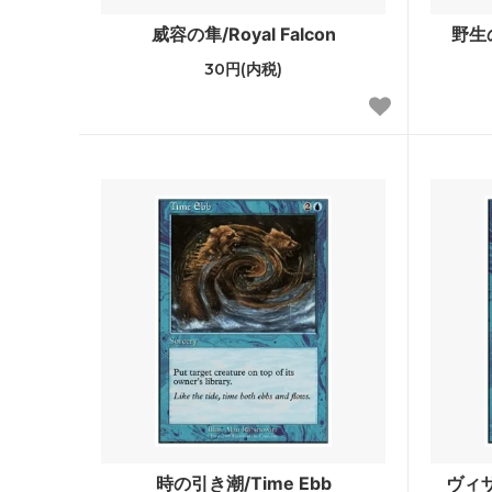
フォーゴトン・レルム探訪
フォー
威容の隼/Royal Falcon
野生の
ファン
30円(内税)
ストリクスヘイヴン：魔法学院 ミスティ
ストリ
カルアーカイブ
スティ
ゼンディカーの夜明け
ゼンデ
ン
基本セット2021 ブースター・ファン
イコリ
テーロス還魂記 ブースター・ファン
エルド
灯争大戦
ラヴニ
ドミナリア
イクサ
アモンケット
Amonkh
カラデシュ
Kalade
時の引き潮/Time Ebb
ヴィザ