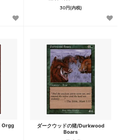
30円(内税)
Zendikar Expeditions
タルキール覇王譚
テーロス
ラヴニカへの回帰
・ファン
指輪物語：中つ国の伝承
・ファン
モダンホライゾン 旧枠版再録カード
モダンホライゾン 旧枠カード
モダンマスターズ
イニストラード
Orgg
ダークウッドの猪/Durkwood
Boars
ミラディンの傷跡