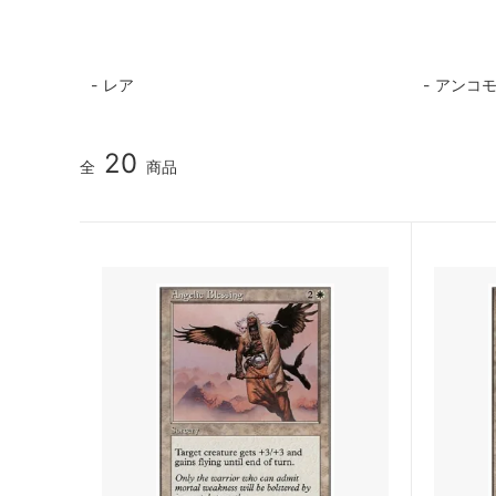
マジック：ザ・ギャザリング | ミュータ
ローウ
ント タートルズ 「ソース・マテリア
ル」カード
レア
アンコ
マジック：ザ・ギャザリング | アバター
マジック
伝説の少年アン ブースター・ファン
伝説の
ド
20
全
商品
マジック：ザ・ギャザリング | マーベル
マジック
スパイダーマン エターナル使用可能カー
スパイ
ド
ル」カ
久遠の終端 「星景」カード
マジック
FANTA
タルキール：龍嵐録
タルキ
ファウンデーションズ
ファウ
ン
ブルームバロウ
ブルー