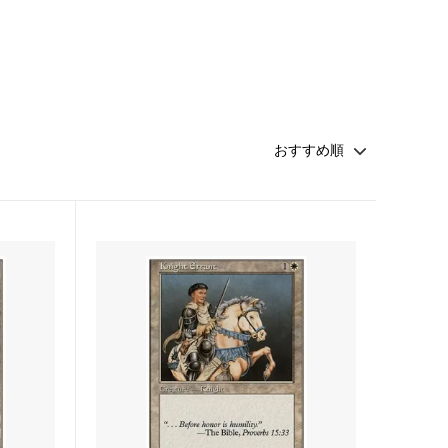
・ファン
マジック：ザ・ギャザリング | アバター
伝説の少年アン
 マーベル
マジック：ザ・ギャザリング | マーベル
スパイダーマン ブースター・ファン
久遠の終端 ブースター・ファン
FINAL
マジック：ザ・ギャザリング――FINAL
FANTASY・継承史カード
霊気走破 ブースター・ファン
ダスクモーン：戦慄の館 ブースター・フ
ァン
法者
サンダー・ジャンクションの無法者 ブー