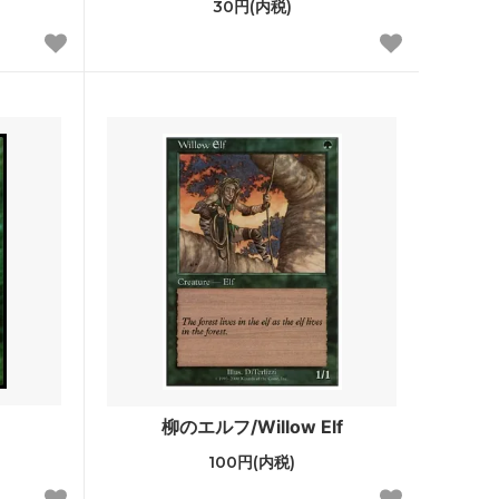
30円(内税)
ゼンディカー
アラーラの断片
ローウィン
時のらせん
ギルドパクト
神河謀叛
ミラディン
ザ・リスト
ダブルマスターズ ボックストッパー
柳のエルフ/Willow Elf
アイコニックマスターズ
100円(内税)