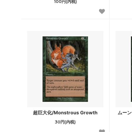
100円(内税)
基本セット2011
エルド
基本セット2010
アラー
イーブンタイド
シャド
第10版
未来予
時のらせんタイムシフト
コール
ラヴニカ：ギルドの都
第9版
神河物語
フィフ
第8版
■エタ
ダブルマスターズ2022
ダブルマ
ァン
超巨大化/Monstrous Growth
ムーン・
アルティメットマスターズ
アルテ
30円(内税)
パー