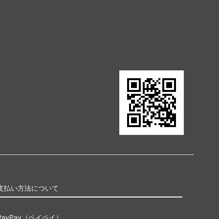
ポータル
Jumpstart
イニストラード・リマスター ブースタ
ー・ファン
ドミナリア・リマスター ブースター・フ
ァン
Mystery Booster 2 白枠カード
テスト・カー
Mystery Booster
rds 2021
バトルボンド
統率者マスターズ
支払い方法について
兄弟戦争統率者デッキ
PayPay（ペイペイ）