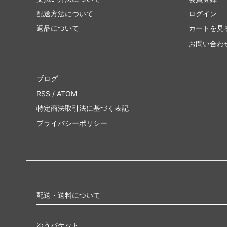
スターター
ポータ
配送方法について
ログイン
返品について
カートを見
■ジャンプスタート・シリーズ■
ファウ
お問い合わ
■リミテッド用・特殊セット■
Innistr
ブログ
ラヴニカ・リマスター
ラヴニ
RSS
/
ATOM
ン
特定商法取引法に基づく表記
時のらせんリマスター
時のら
プライバシーポリシー
Mystery Booster 2 「未来予知」フレー
Myste
ム
Mystery Booster Retail Edition
Mystery
コンスピラシー：王位争奪
コンス
配送・送料について
統率者マスターズ ブースター・ファン
ファイ
ッキ
ゆうパケット