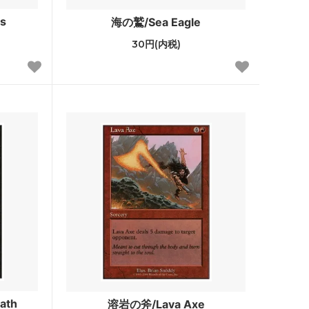
ストリクスヘイヴン：魔法学院 ブースタ
s
海の鷲/Sea Eagle
ー・ファン
30円(内税)
カルドハイム ブースター・ファン
基本セット2021
ター・ファ
テーロス還魂記
ー・ファン
基本セット2020
基本セット2019
破滅の刻
霊気紛争
イニストラードを覆う影
ath
溶岩の斧/Lava Axe