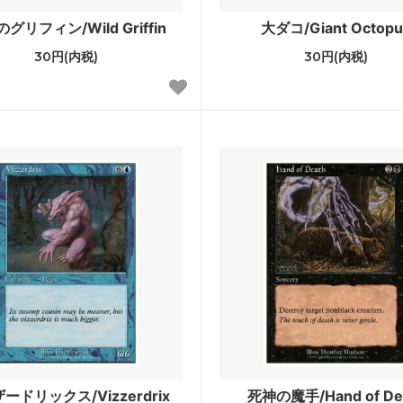
ゴトン・レルム探訪 ブースター・
ストリクスヘイヴン：魔法学院
グリフィン/Wild Griffin
大ダコ/Giant Octopu
30円(内税)
30円(内税)
クスヘイヴン：魔法学院 日本画ミ
カルドハイム
カルアーカイブ
ィカーの夜明け ブースター・ファ
Zendikar Rising Expeditions
ア：巨獣の棲処
イコリア：巨獣の棲処 ブース
ン
レインの王権
エルドレインの王権 ブースタ
カの献身
ラヴニカのギルド
ランの相克
イクサラン
et Invocations
ウェルカム・デッキ 2017
sh Inventions
異界月
ードリックス/Vizzerdrix
死神の魔手/Hand of De