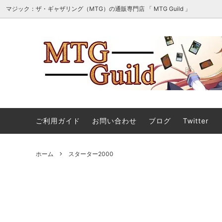
マジック：ザ・ギャザリング（MTG）の通販専門店 「 MTG Guild 」
オリパ・詰め合わせ・セット販売
■最新
マジック：ザ・ギャザリング | ホビット
■スタ
エターナル使用可能カード
ご利用ガイド
お問い合わせ
ブログ
Twitter
マジック：ザ・ギャザリング｜マーベル
ストリ
ホーム
スターター2000
スーパー・ヒーローズ 「ソース・マテリ
アル」カード
ストリクスヘイヴンの秘密 日本画ミステ
マジック
ィカルアーカイブ
ント タ