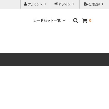
アカウント
ログイン
会員登録
カードセット一覧
0
 ホビット
マジック：ザ・ギャザリング | ホビット
ブースター・ファン
マーベル
マジック：ザ・ギャザリング｜マーベル
スーパー・ヒーローズ ブースター・ファ
ン
ースター・
ストリクスヘイヴンの秘密 ミスティカル
アーカイブ
 ミュータ
マジック：ザ・ギャザリング | ミュータ
ファン
ント タートルズ エターナル使用可能カ
ード