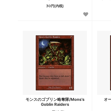
30円(内税)
ウェルカム・デッキ 2016
ゲート
マジック・オリジン
タルキ
基本セット2015
ニクス
基本セット2014
ドラゴ
■モダン■
アサシ
指輪物語：中つ国の伝承 ブースター・フ
モダン
ァン
モダンホライゾン2
モダン
モダンマスターズ2017
モダンマ
基本セット2013
アヴァ
モンスのゴブリン略奪隊/Mons's
オー
Goblin Raiders
基本セット2012
新たな