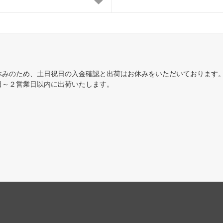
ジ
レギオン
ント
オデッセイ
ンシフト
インベイジョン
ディアン・マスクス
ウルザズ・デスティニー
休みのため、土日祝日の入金確認と出荷はお休みをいただいております
日～２営業日以内に出荷いたします。
ズ・サーガ
エクソダス
ーライト
第5版
アンス
ホームランド
エイジ
第4版
ルン・エンパイア
ザ・ダーク
ィキティー
アラビアンナイト
ァ
■スターター・セット■