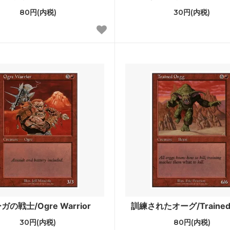
80円(内税)
30円(内税)
ウォッチの誓い
戦乱のゼンディカー
ール龍紀伝
運命再編
への旅
神々の軍勢
ンの迷路
ギルド門侵犯
ンクリード
アサシンクリード ブースター
ホライゾン3
モダンホライゾン3 ブースター
ホライゾン2 ブースター・ファン
モダンホライゾン
スターズ2015
Modern Event Deck
シンの帰還
闇の隆盛
ガの戦士/Ogre Warrior
訓練されたオーグ/Trained 
るファイレクシア
ミラディン包囲戦
30円(内税)
80円(内税)