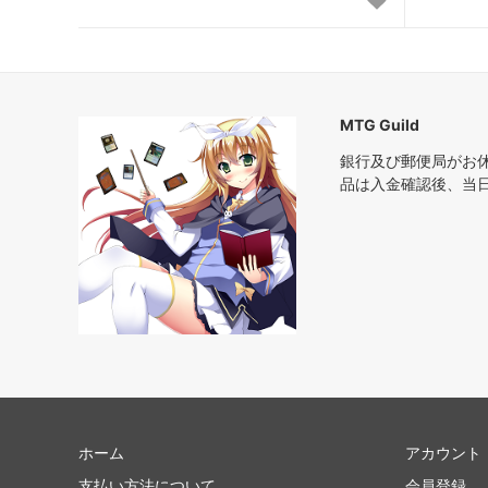
エターナルマスターズ
スカー
ジャッジメント
トーメ
第7版
プレー
MTG Guild
ネメシス
メルカ
銀行及び郵便局がお
品は入金確認後、当
ウルザズ・レガシー
ウルザ
テンペスト
ウェザ
ミラージュ
アライ
クロニクル 黒枠
アイス
第4版 アルターネイト
フォー
リバイズド
アンテ
ホーム
アカウント
ベータ
アルフ
支払い方法について
会員登録