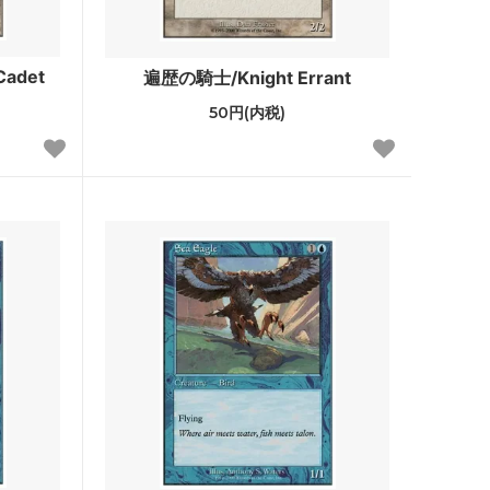
スター・ファン
カルロフ邸殺人事件 ブースター・ファン
adet
遍歴の騎士/Knight Errant
50円(内税)
レクショ
エルドレインの森
機械兵団の進軍：決戦の後に
ファン
機械兵団の進軍 多元宇宙の伝説
兄弟戦争 ブースター・ファン
団結のドミナリア ブースター・ファン
神河：輝ける世界 ブースター・ファン
イニストラード：真夜中の狩り ブースタ
ー・ファン