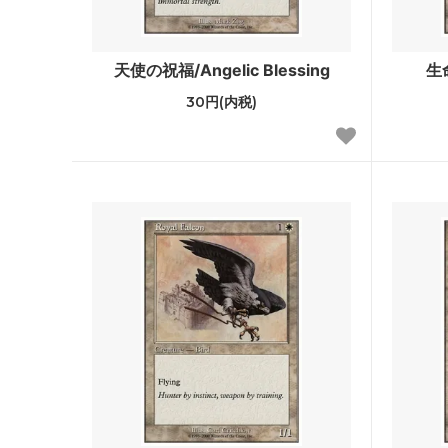
サンダー・ジャンクションの無法者「ビ
サンダ
ッグスコア」ボーナスシート
報」ボ
天使の祝福/Angelic Blessing
生命
30円(内税)
イクサラン：失われし洞窟
イクサ
ファン
エルドレインの森 ブースター・ファン
エルド
機械兵団の進軍：決戦の後に ブースタ
機械兵
ー・ファン
ファイレクシア：完全なる統一
ファイ
ー・フ
兄弟戦争 旧枠アーティファクト
トラン
ニューカペナの街角
ニュー
イニストラード：真紅の契り
イニス
ー・フ