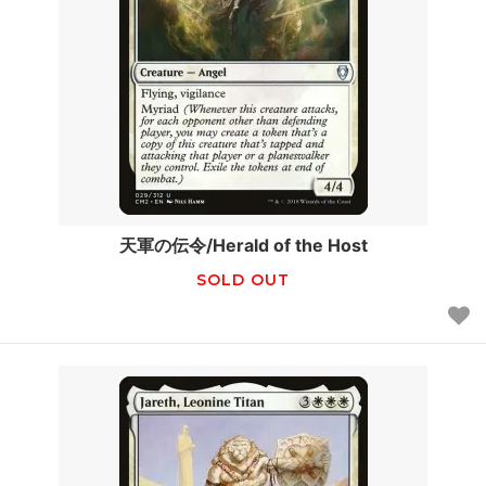
天軍の伝令/Herald of the Host
SOLD OUT