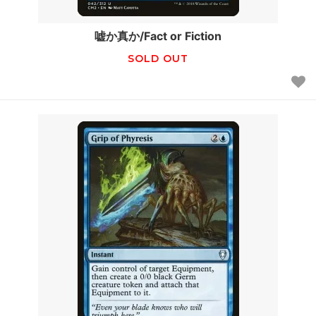
嘘か真か/Fact or Fiction
SOLD OUT