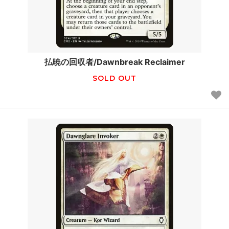
払暁の回収者/Dawnbreak Reclaimer
SOLD OUT