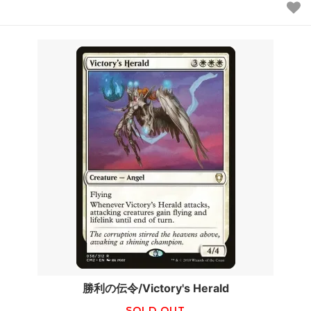
勝利の伝令/Victory's Herald
SOLD OUT