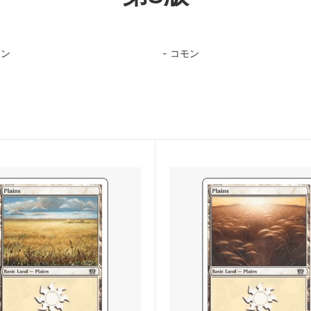
ィンの昏明
ローウィンの昏明 ブースター
モン
コモン
：ザ・ギャザリング | アバター
マジック：ザ・ギャザリング |
少年アン エターナル使用可能カー
スパイダーマン
：ザ・ギャザリング | マーベル
久遠の終端
ダーマン 「マーベル・マテリア
ード
：ザ・ギャザリング――FINAL
マジック：ザ・ギャザリング――
SY
FANTASY ブースター・ファン
ール：龍嵐録 ブースター・ファン
霊気走破
ンデーションズ ブースター・ファ
ダスクモーン：戦慄の館
ムバロウ ブースター・ファン
サンダー・ジャンクションの無