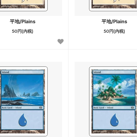
ー・ジャンクションの無法者「速
カルロフ邸殺人事件
ーナスシート
平地/Plains
平地/Plains
50円(内税)
50円(内税)
ラン：失われし洞窟 ブースター・
「ジュラシック・ワールド」コ
ン
レインの森 おとぎ話カード
■パイオニア■
団の進軍
機械兵団の進軍 ブースター・
レクシア：完全なる統一 ブースタ
兄弟戦争
ァン
スフォーマー
団結のドミナリア
カペナの街角 ブースター・ファン
神河：輝ける世界
トラード：真紅の契り ブースタ
イニストラード：真夜中の狩り
ァン