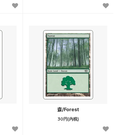
ゼンディカー
アラーラの断片
ローウィン
時のらせん
ギルドパクト
神河謀叛
ミラディン
ザ・リスト
ダブルマスターズ ボックストッパー
森/Forest
30円(内税)
アイコニックマスターズ