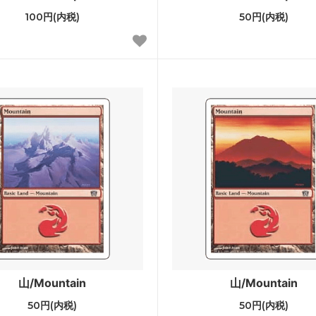
100円(内税)
50円(内税)
ウォッチの誓い
戦乱のゼンディカー
ール龍紀伝
運命再編
への旅
神々の軍勢
ンの迷路
ギルド門侵犯
ンクリード
アサシンクリード ブースター
ホライゾン3
モダンホライゾン3 ブースター
ホライゾン2 ブースター・ファン
モダンホライゾン
スターズ2015
Modern Event Deck
シンの帰還
闇の隆盛
山/Mountain
山/Mountain
るファイレクシア
ミラディン包囲戦
50円(内税)
50円(内税)