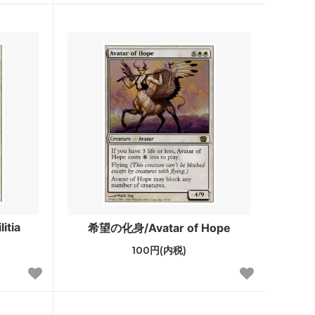
オンスロート
アポカリプス
プロフェシー
第6版
ストロングホールド
ビジョンズ
クロニクル
第4版 黒枠
tia
希望の化身/Avatar of Hope
レジェンド
100円(内税)
アンリミテッド
スターター2000