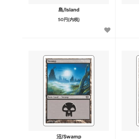
フォーゴトン・レルム探訪
フォー
島/Island
ファン
50円(内税)
ストリクスヘイヴン：魔法学院 ミスティ
ストリ
カルアーカイブ
スティ
ゼンディカーの夜明け
ゼンデ
ン
基本セット2021 ブースター・ファン
イコリ
テーロス還魂記 ブースター・ファン
エルド
灯争大戦
ラヴニ
ドミナリア
イクサ
アモンケット
Amonkh
カラデシュ
Kalade
沼/Swamp