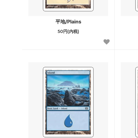
サンダー・ジャンクションの無法者「ビ
サンダ
ッグスコア」ボーナスシート
報」ボ
平地/Plains
50円(内税)
イクサラン：失われし洞窟
イクサ
ファン
エルドレインの森 ブースター・ファン
エルド
機械兵団の進軍：決戦の後に ブースタ
機械兵
ー・ファン
ファイレクシア：完全なる統一
ファイ
ー・フ
兄弟戦争 旧枠アーティファクト
トラン
ニューカペナの街角
ニュー
イニストラード：真紅の契り
イニス
ー・フ