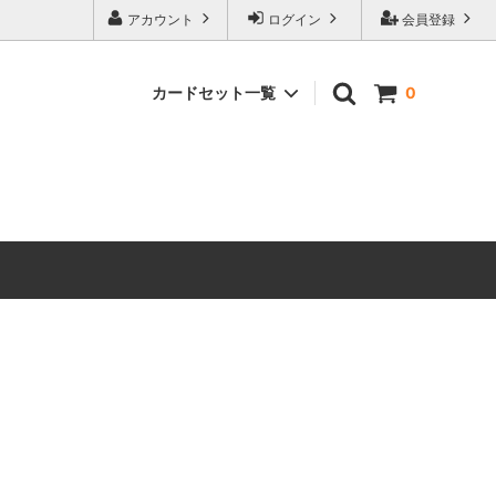
アカウント
ログイン
会員登録
カードセット一覧
0
 ホビット
マジック：ザ・ギャザリング | ホビット
ブースター・ファン
マーベル
マジック：ザ・ギャザリング｜マーベル
スーパー・ヒーローズ ブースター・ファ
ン
ースター・
ストリクスヘイヴンの秘密 ミスティカル
アーカイブ
 ミュータ
マジック：ザ・ギャザリング | ミュータ
ファン
ント タートルズ エターナル使用可能カ
ード