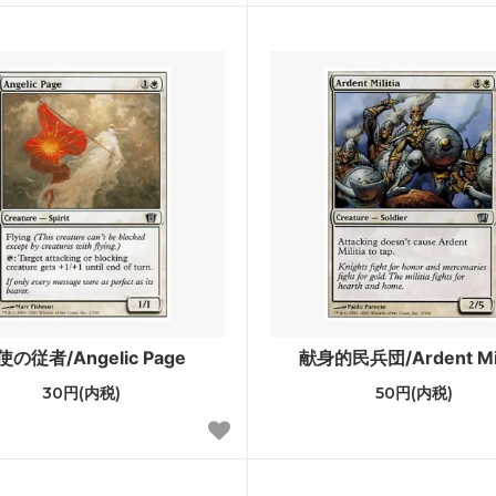
ジ
レギオン
ント
オデッセイ
ンシフト
インベイジョン
ディアン・マスクス
ウルザズ・デスティニー
ズ・サーガ
エクソダス
ーライト
第5版
アンス
ホームランド
エイジ
第4版
使の従者/Angelic Page
献身的民兵団/Ardent Mili
ルン・エンパイア
ザ・ダーク
30円(内税)
50円(内税)
ィキティー
アラビアンナイト
ァ
■スターター・セット■