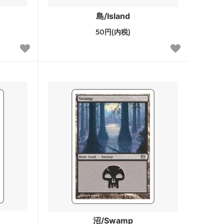
ストリクスヘイヴン：魔法学院 ブースタ
島/Island
ー・ファン
50円(内税)
カルドハイム ブースター・ファン
基本セット2021
ター・ファ
テーロス還魂記
ー・ファン
基本セット2020
基本セット2019
破滅の刻
霊気紛争
イニストラードを覆う影
沼/Swamp