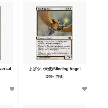
ポータル
Jumpstart
イニストラード・リマスター ブースタ
ー・ファン
ドミナリア・リマスター ブースター・フ
ァン
Mystery Booster 2 白枠カード
テスト・カー
Mystery Booster
ersal
まばゆい天使/Blinding Angel
150円(内税)
rds 2021
バトルボンド
統率者マスターズ
兄弟戦争統率者デッキ