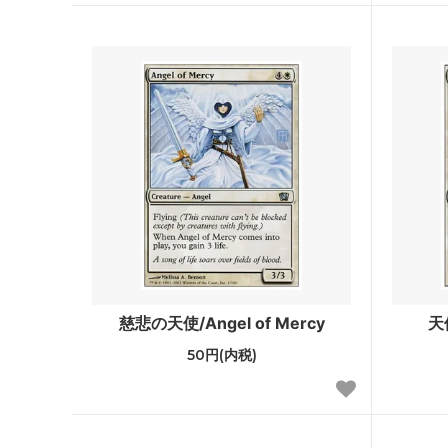
エターナルマスターズ
スカー
ジャッジメント
トーメ
第7版
プレー
ネメシス
メルカ
ウルザズ・レガシー
ウルザ
テンペスト
ウェザ
ミラージュ
アライ
クロニクル 黒枠
アイス
慈悲の天使/Angel of Mercy
天
第4版 アルターネイト
フォー
50円(内税)
リバイズド
アンテ
ベータ
アルフ