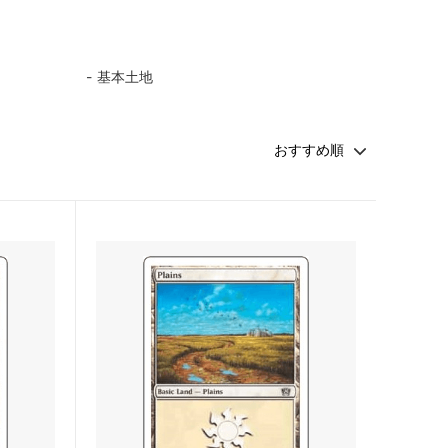
・ファン
マジック：ザ・ギャザリング | アバター
伝説の少年アン
基本土地
 マーベル
マジック：ザ・ギャザリング | マーベル
スパイダーマン ブースター・ファン
久遠の終端 ブースター・ファン
FINAL
マジック：ザ・ギャザリング――FINAL
FANTASY・継承史カード
霊気走破 ブースター・ファン
ダスクモーン：戦慄の館 ブースター・フ
ァン
法者
サンダー・ジャンクションの無法者 ブー