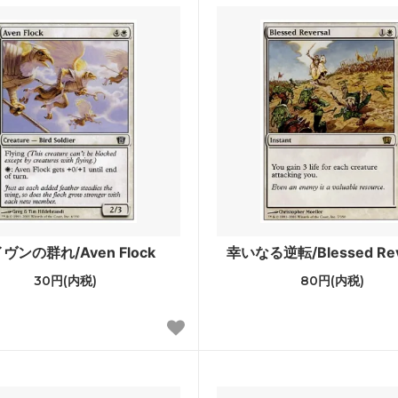
ル三国志
ポータル・セカンドエイジ
ンデーションズ ジャンプスタート
ジャンプスタート2022
ad: Double Feature
イニストラード・リマスター
カ・リマスター ブースター・ファ
ドミナリア・リマスター
せんリマスター ボーナスシート
Mystery Booster 2
ry Booster 2 どんぐりホログラム
Mystery Booster 2 プレイ
ヴンの群れ/Aven Flock
幸いなる逆転/Blessed Rev
ド
30円(内税)
80円(内税)
 Booster Playtest Cards 2019
Mystery Booster Playtest Ca
ピラシー
■統率者戦用セット■
レクシア：完全なる統一統率者デ
スターター・統率者デッキ