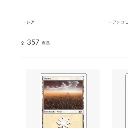
マジック：ザ・ギャザリング | ミュータ
ローウ
ント タートルズ 「ソース・マテリア
ル」カード
レア
アンコ
マジック：ザ・ギャザリング | アバター
マジック
伝説の少年アン ブースター・ファン
伝説の
ド
357
全
商品
マジック：ザ・ギャザリング | マーベル
マジック
スパイダーマン エターナル使用可能カー
スパイ
ド
ル」カ
久遠の終端 「星景」カード
マジック
FANTA
タルキール：龍嵐録
タルキ
ファウンデーションズ
ファウ
ン
ブルームバロウ
ブルー