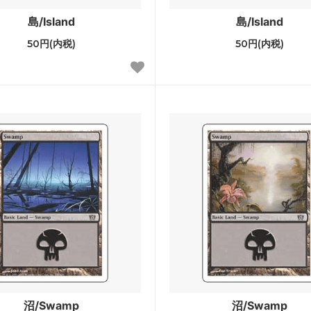
ゴトン・レルム探訪 ブースター・
ストリクスヘイヴン：魔法学院
島/Island
島/Island
50円(内税)
50円(内税)
クスヘイヴン：魔法学院 日本画ミ
カルドハイム
カルアーカイブ
ィカーの夜明け ブースター・ファ
Zendikar Rising Expeditions
ア：巨獣の棲処
イコリア：巨獣の棲処 ブース
ン
レインの王権
エルドレインの王権 ブースタ
カの献身
ラヴニカのギルド
ランの相克
イクサラン
et Invocations
ウェルカム・デッキ 2017
sh Inventions
異界月
沼/Swamp
沼/Swamp