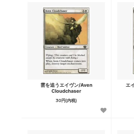
スターター
ポータ
■ジャンプスタート・シリーズ■
ファウ
■リミテッド用・特殊セット■
Innistr
ラヴニカ・リマスター
ラヴニ
ン
時のらせんリマスター
時のら
Mystery Booster 2 「未来予知」フレー
Myste
雲を追うエイヴン/Aven
エイ
ム
Cloudchaser
Mystery Booster Retail Edition
Mystery
30円(内税)
コンスピラシー：王位争奪
コンス
統率者マスターズ ブースター・ファン
ファイ
ッキ