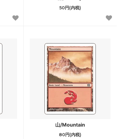
50円(内税)
Zendikar Expeditions
タルキール覇王譚
テーロス
ラヴニカへの回帰
・ファン
指輪物語：中つ国の伝承
・ファン
モダンホライゾン 旧枠版再録カード
モダンホライゾン 旧枠カード
モダンマスターズ
イニストラード
山/Mountain
ミラディンの傷跡
80円(内税)