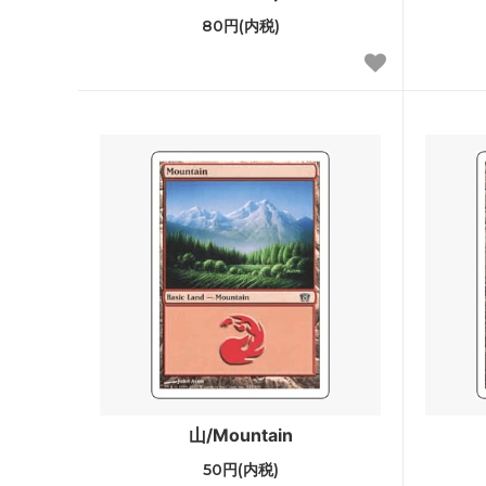
80円(内税)
ウェルカム・デッキ 2016
ゲート
マジック・オリジン
タルキ
基本セット2015
ニクス
基本セット2014
ドラゴ
■モダン■
アサシ
指輪物語：中つ国の伝承 ブースター・フ
モダン
ァン
モダンホライゾン2
モダン
モダンマスターズ2017
モダンマ
基本セット2013
アヴァ
山/Mountain
基本セット2012
新たな
50円(内税)