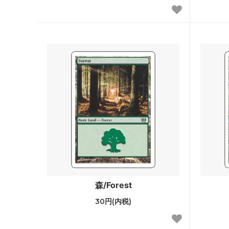
基本セット2011
エルド
基本セット2010
アラー
イーブンタイド
シャド
第10版
未来予
時のらせんタイムシフト
コール
ラヴニカ：ギルドの都
第9版
神河物語
フィフ
第8版
■エタ
ダブルマスターズ2022
ダブルマ
森/Forest
ァン
30円(内税)
アルティメットマスターズ
アルテ
パー