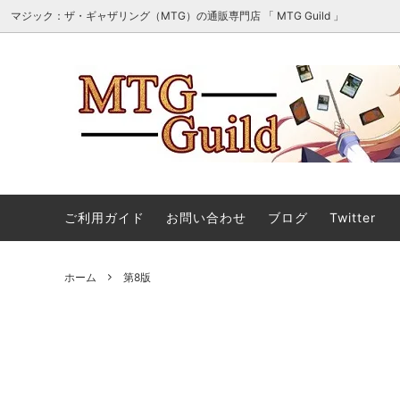
マジック：ザ・ギャザリング（MTG）の通販専門店 「 MTG Guild 」
オリパ・詰め合わせ・セット販売
■最新
マジック：ザ・ギャザリング | ホビット
■スタ
エターナル使用可能カード
ご利用ガイド
お問い合わせ
ブログ
Twitter
マジック：ザ・ギャザリング｜マーベル
ストリ
ホーム
第8版
スーパー・ヒーローズ 「ソース・マテリ
アル」カード
ストリクスヘイヴンの秘密 日本画ミステ
マジック
ィカルアーカイブ
ント タ