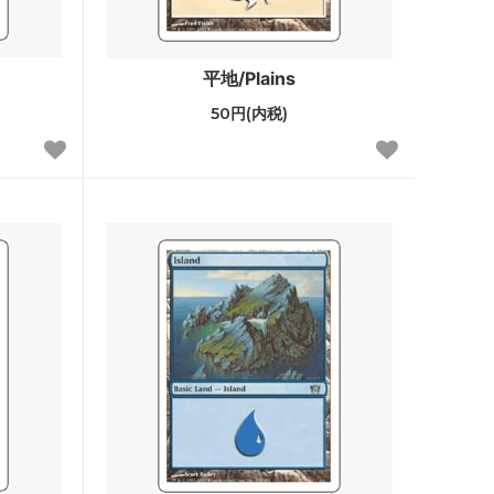
スター・ファン
カルロフ邸殺人事件 ブースター・ファン
平地/Plains
50円(内税)
レクショ
エルドレインの森
機械兵団の進軍：決戦の後に
ファン
機械兵団の進軍 多元宇宙の伝説
兄弟戦争 ブースター・ファン
団結のドミナリア ブースター・ファン
神河：輝ける世界 ブースター・ファン
イニストラード：真夜中の狩り ブースタ
ー・ファン