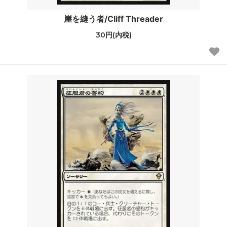
崖を縫う者/Cliff Threader
30円(内税)