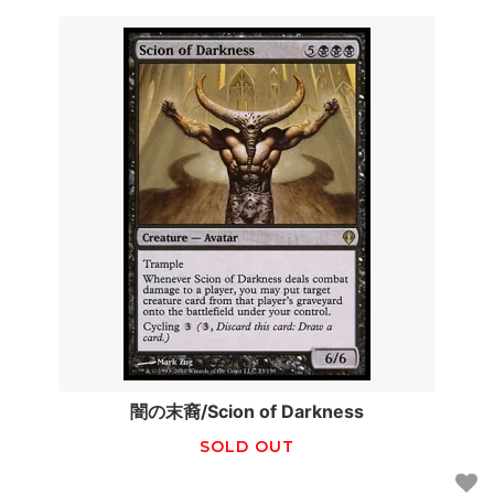
闇の末裔/Scion of Darkness
SOLD OUT