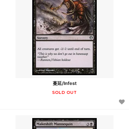
蔓延/Infest
SOLD OUT