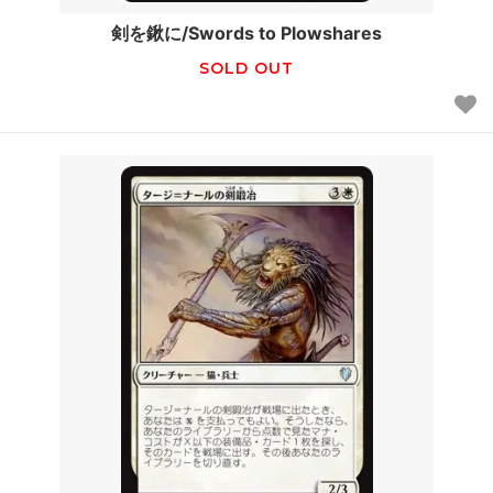
剣を鍬に/Swords to Plowshares
SOLD OUT