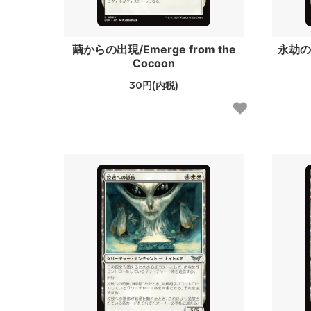
フォーゴトン・レルム探訪
フォー
ファン
繭からの出現/Emerge from the
永劫の無
ストリクスヘイヴン：魔法学院 ミスティ
ストリ
Cocoon
カルアーカイブ
スティ
30円(内税)
ゼンディカーの夜明け
ゼンデ
ン
基本セット2021 ブースター・ファン
イコリ
テーロス還魂記 ブースター・ファン
エルド
灯争大戦
ラヴニ
ドミナリア
イクサ
アモンケット
Amonkh
カラデシュ
Kalade