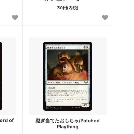
オンスロート
30円(内税)
アポカリプス
プロフェシー
第6版
ストロングホールド
ビジョンズ
クロニクル
第4版 黒枠
レジェンド
アンリミテッド
d of
継ぎ当てたおもちゃ/Patched
Plaything
スターター2000