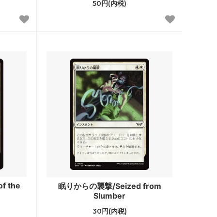
50円(内税)
ポータル
Jumpstart
イニストラード・リマスター ブースタ
ー・ファン
ドミナリア・リマスター ブースター・フ
ァン
Mystery Booster 2 白枠カード
テスト・カー
Mystery Booster
rds 2021
バトルボンド
統率者マスターズ
 the
眠りからの襲撃/Seized from
Slumber
兄弟戦争統率者デッキ
30円(内税)