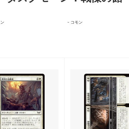
ィンの昏明
ローウィンの昏明 ブースター
モン
コモン
：ザ・ギャザリング | アバター
マジック：ザ・ギャザリング |
少年アン エターナル使用可能カー
スパイダーマン
：ザ・ギャザリング | マーベル
久遠の終端
ダーマン 「マーベル・マテリア
ード
：ザ・ギャザリング――FINAL
マジック：ザ・ギャザリング――
SY
FANTASY ブースター・ファン
ール：龍嵐録 ブースター・ファン
霊気走破
ンデーションズ ブースター・ファ
ダスクモーン：戦慄の館
ムバロウ ブースター・ファン
サンダー・ジャンクションの無