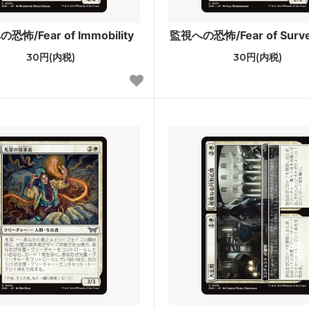
ウォッチの誓い
戦乱のゼンディカー
恐怖/Fear of Immobility
監視への恐怖/Fear of Survei
ール龍紀伝
運命再編
30円(内税)
30円(内税)
への旅
神々の軍勢
ンの迷路
ギルド門侵犯
ンクリード
アサシンクリード ブースター
ホライゾン3
モダンホライゾン3 ブースター
ホライゾン2 ブースター・ファン
モダンホライゾン
スターズ2015
Modern Event Deck
シンの帰還
闇の隆盛
るファイレクシア
ミラディン包囲戦