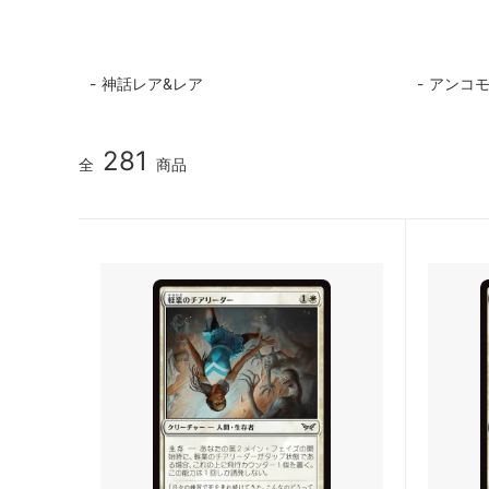
マジック：ザ・ギャザリング | ミュータ
ローウ
ント タートルズ 「ソース・マテリア
ル」カード
神話レア&レア
アンコ
マジック：ザ・ギャザリング | アバター
マジック
伝説の少年アン ブースター・ファン
伝説の
ド
281
全
商品
マジック：ザ・ギャザリング | マーベル
マジック
スパイダーマン エターナル使用可能カー
スパイ
ド
ル」カ
久遠の終端 「星景」カード
マジック
FANTA
タルキール：龍嵐録
タルキ
ファウンデーションズ
ファウ
ン
ブルームバロウ
ブルー