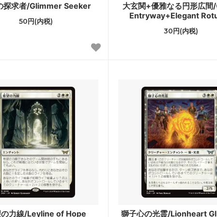
探求者/Glimmer Seeker
大玄関+優雅なる円形広間/G
ラージ覚醒
ワールドウェイク
Entryway+Elegant Rot
50円(内税)
ラ再誕
コンフラックス
30円(内税)
ウムーア
モーニングタイド
知
次元の混乱
ドスナップ
ディセンション
神河救済
ス・ドーン
ダークスティール
ーナル■
スペシャルゲスト
スターズ2022 ブースター・フ
ダブルマスターズ
ィメットマスターズ ボックストッ
マスターズ25th
力線/Leyline of Hope
獅子心の光霊/Lionheart Gl