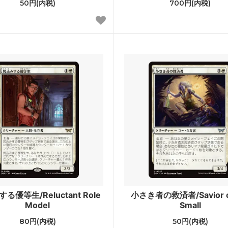
50円(内税)
700円(内税)
ル三国志
ポータル・セカンドエイジ
ンデーションズ ジャンプスタート
ジャンプスタート2022
ad: Double Feature
イニストラード・リマスター
カ・リマスター ブースター・ファ
ドミナリア・リマスター
せんリマスター ボーナスシート
Mystery Booster 2
ry Booster 2 どんぐりホログラム
Mystery Booster 2 プレイ
ド
 Booster Playtest Cards 2019
Mystery Booster Playtest Ca
ピラシー
■統率者戦用セット■
る優等生/Reluctant Role
小さき者の救済者/Savior of
Model
Small
レクシア：完全なる統一統率者デ
スターター・統率者デッキ
80円(内税)
50円(内税)