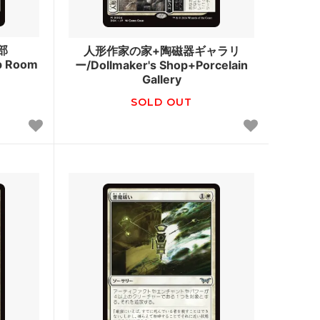
スター・ファン
カルロフ邸殺人事件 ブースター・ファン
部
人形作家の家+陶磁器ギャラリ
p Room
ー/Dollmaker's Shop+Porcelain
レクショ
エルドレインの森
Gallery
SOLD OUT
機械兵団の進軍：決戦の後に
ファン
機械兵団の進軍 多元宇宙の伝説
兄弟戦争 ブースター・ファン
団結のドミナリア ブースター・ファン
神河：輝ける世界 ブースター・ファン
イニストラード：真夜中の狩り ブースタ
ー・ファン