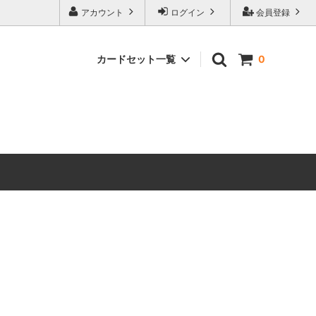
アカウント
ログイン
会員登録
カードセット一覧
0
 ホビット
マジック：ザ・ギャザリング | ホビット
ブースター・ファン
マーベル
マジック：ザ・ギャザリング｜マーベル
スーパー・ヒーローズ ブースター・ファ
ン
ースター・
ストリクスヘイヴンの秘密 ミスティカル
アーカイブ
 ミュータ
マジック：ザ・ギャザリング | ミュータ
ファン
ント タートルズ エターナル使用可能カ
ード