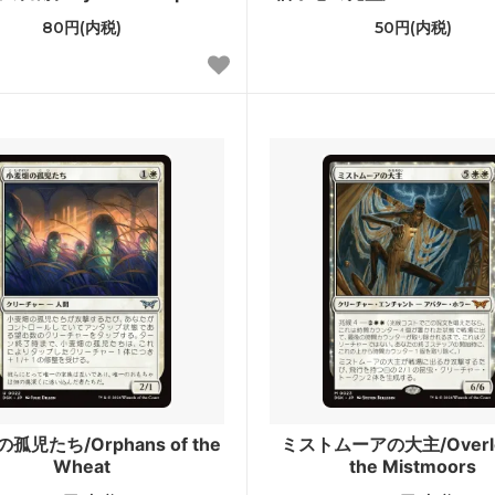
ジ
レギオン
80円(内税)
50円(内税)
ント
オデッセイ
ンシフト
インベイジョン
ディアン・マスクス
ウルザズ・デスティニー
ズ・サーガ
エクソダス
ーライト
第5版
アンス
ホームランド
エイジ
第4版
ルン・エンパイア
ザ・ダーク
ィキティー
アラビアンナイト
孤児たち/Orphans of the
ミストムーアの大主/Overlor
Wheat
the Mistmoors
ァ
■スターター・セット■