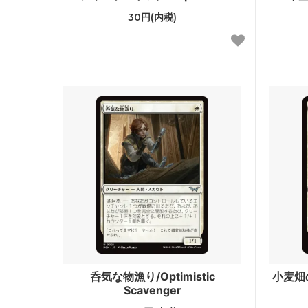
エターナルマスターズ
スカー
30円(内税)
ジャッジメント
トーメ
第7版
プレー
ネメシス
メルカ
ウルザズ・レガシー
ウルザ
テンペスト
ウェザ
ミラージュ
アライ
クロニクル 黒枠
アイス
第4版 アルターネイト
フォー
リバイズド
アンテ
呑気な物漁り/Optimistic
小麦畑の
Scavenger
ベータ
アルフ