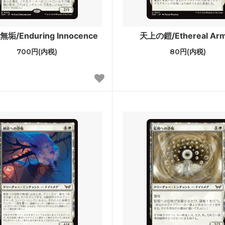
ゴトン・レルム探訪 ブースター・
ストリクスヘイヴン：魔法学院
垢/Enduring Innocence
天上の鎧/Ethereal Ar
クスヘイヴン：魔法学院 日本画ミ
カルドハイム
700円(内税)
80円(内税)
カルアーカイブ
ィカーの夜明け ブースター・ファ
Zendikar Rising Expeditions
ア：巨獣の棲処
イコリア：巨獣の棲処 ブース
ン
レインの王権
エルドレインの王権 ブースタ
カの献身
ラヴニカのギルド
ランの相克
イクサラン
et Invocations
ウェルカム・デッキ 2017
sh Inventions
異界月