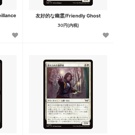
Zendikar Expeditions
llance
友好的な幽霊/Friendly Ghost
タルキール覇王譚
30円(内税)
テーロス
ラヴニカへの回帰
・ファン
指輪物語：中つ国の伝承
・ファン
モダンホライゾン 旧枠版再録カード
モダンホライゾン 旧枠カード
モダンマスターズ
イニストラード
ミラディンの傷跡