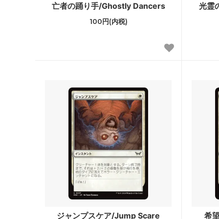
亡者の踊り手/Ghostly Dancers
光霊の
基本セット2011
エルド
100円(内税)
基本セット2010
アラー
イーブンタイド
シャド
第10版
未来予
時のらせんタイムシフト
コール
ラヴニカ：ギルドの都
第9版
神河物語
フィフ
第8版
■エタ
ダブルマスターズ2022
ダブルマ
ァン
アルティメットマスターズ
アルテ
パー
ジャンプスケア/Jump Scare
希望の