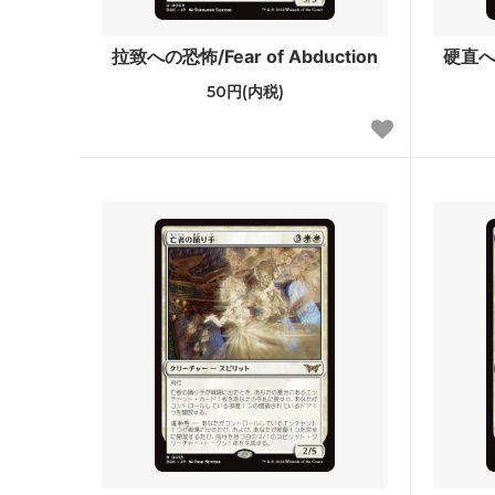
ウェルカム・デッキ 2016
ゲート
拉致への恐怖/Fear of Abduction
硬直への
マジック・オリジン
タルキ
50円(内税)
基本セット2015
ニクス
基本セット2014
ドラゴ
■モダン■
アサシ
指輪物語：中つ国の伝承 ブースター・フ
モダン
ァン
モダンホライゾン2
モダン
モダンマスターズ2017
モダンマ
基本セット2013
アヴァ
基本セット2012
新たな