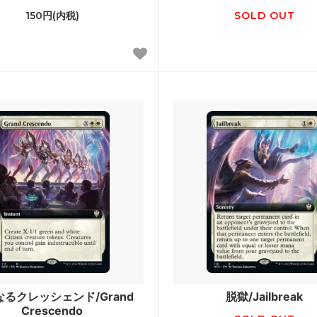
150円(内税)
SOLD OUT
プレーンシフト
ス
メルカディアン・マスクス
ズ・レガシー
ウルザズ・サーガ
スト
ウェザーライト
ジュ
アライアンス
ル 黒枠
アイスエイジ
アルターネイト
フォールン・エンパイア
ズド
アンティキティー
アルファ
ター
ポータル三国志
るクレッシェンド/Grand
脱獄/Jailbreak
Crescendo