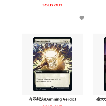
SOLD OUT
アポカリプス
第7版
プロフェシー
ネメシ
第6版
ウルザ
ストロングホールド
テンペ
ビジョンズ
ミラー
クロニクル
クロニク
第4版 黒枠
第4版 
レジェンド
リバイ
アンリミテッド
ベータ
スターター2000
スター
有罪判決/Damning Verdict
盛大な