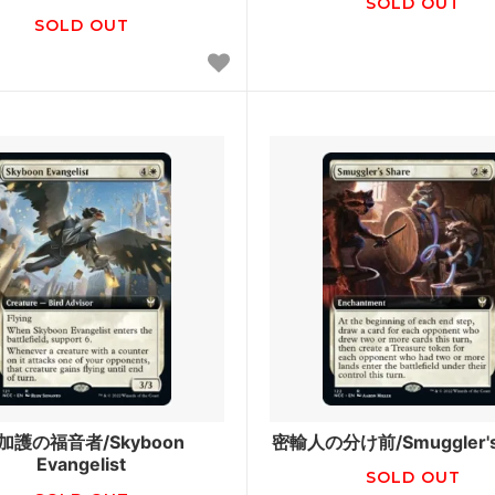
ンプスタート・シリーズ■
ファウンデーションズ ジャン
SOLD OUT
SOLD OUT
テッド用・特殊セット■
Innistrad: Double Feature
カ・リマスター
ラヴニカ・リマスター ブース
ン
せんリマスター
時のらせんリマスター ボーナ
ry Booster 2 「未来予知」フレー
Mystery Booster 2 どんぐ
 Booster Retail Edition
Mystery Booster Playtest Ca
ピラシー：王位争奪
コンスピラシー
マスターズ ブースター・ファン
ファイレクシア：完全なる統一
ッキ
加護の福音者/Skyboon
密輸人の分け前/Smuggler's
ッキ：ウォーハンマー40,000
団結のドミナリア統率者デッキ
Evangelist
SOLD OUT