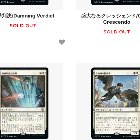
クスヘイヴン：魔法学院 ミスティ
ストリクスヘイヴン：魔法学院
ーカイブ
スティカルアーカイブ
判決/Damning Verdict
盛大なるクレッシェンド/Gr
Crescendo
SOLD OUT
ィカーの夜明け
ゼンディカーの夜明け ブース
SOLD OUT
ン
ト2021 ブースター・ファン
イコリア：巨獣の棲処
ス還魂記 ブースター・ファン
エルドレインの王権
戦
ラヴニカの献身
リア
イクサランの相克
ケット
Amonkhet Invocations
シュ
Kaladesh Inventions
ム・デッキ 2016
ゲートウォッチの誓い