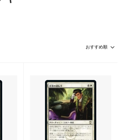
 アバター
マジック：ザ・ギャザリング | マーベル
用可能カー
スパイダーマン
 マーベル
久遠の終端
マテリア
FINAL
マジック：ザ・ギャザリング――FINAL
FANTASY ブースター・ファン
ー・ファン
霊気走破
ター・ファ
ダスクモーン：戦慄の館
ファン
サンダー・ジャンクションの無法者
法者「速
カルロフ邸殺人事件