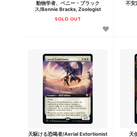
動物学者、ベニー・ブラック
不安定
ス/Bennie Bracks, Zoologist
アラーラの断片
イーブ
SOLD OUT
ローウィン
第10版
時のらせん
時のら
ギルドパクト
ラヴニ
神河謀叛
神河物
ミラディン
第8版
ザ・リスト
ダブルマ
ダブルマスターズ ボックストッパー
アルテ
アイコニックマスターズ
エター
天駆ける恐喝者/Aerial Extortionist
天使
オンスロート
ジャッ