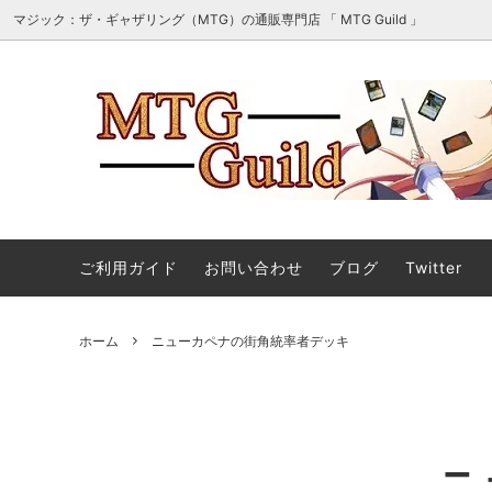
マジック：ザ・ギャザリング（MTG）の通販専門店 「 MTG Guild 」
オリパ・詰め合わせ・セット販売
■最新
マジック：ザ・ギャザリング｜マーベル
■スタ
ご利用ガイド
お問い合わせ
ブログ
Twitter
スーパー・ヒーローズ 「ソース・マテリ
アル」カード
ホーム
ニューカペナの街角統率者デッキ
ストリクスヘイヴンの秘密 ミスティカル
ストリ
アーカイブ
ィカル
マジック：ザ・ギャザリング | ミュータ
マジック
ント タートルズ エターナル使用可能カ
ント 
ード
ル」カ
ニ