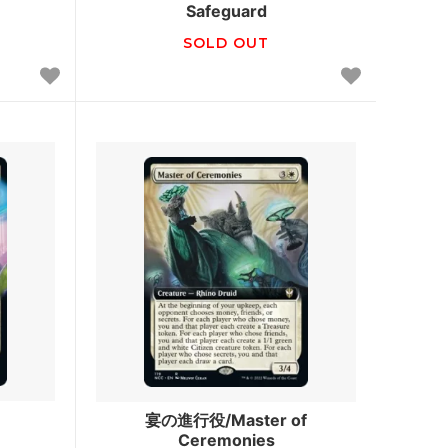
Safeguard
インベイジョン
SOLD OUT
ウルザズ・デスティニー
エクソダス
第5版
ホームランド
第4版
ザ・ダーク
アラビアンナイト
■スターター・セット■
ポータル・セカンドエイジ
宴の進行役/Master of
Ceremonies