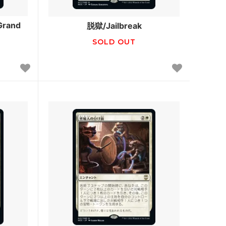
 日本画ミ
カルドハイム
and
脱獄/Jailbreak
SOLD OUT
ター・ファ
Zendikar Rising Expeditions
イコリア：巨獣の棲処 ブースター・ファ
ン
エルドレインの王権 ブースター・ファン
ラヴニカのギルド
イクサラン
ウェルカム・デッキ 2017
異界月
戦乱のゼンディカー