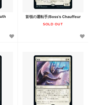
ースター・
「ジュラシック・ワールド」コレクショ
ン
uth
首領の運転手/Boss's Chauffeur
SOLD OUT
ード
■パイオニア■
機械兵団の進軍 ブースター・ファン
 ブースタ
兄弟戦争
団結のドミナリア
ー・ファン
神河：輝ける世界
ブースタ
イニストラード：真夜中の狩り
ースター・
ストリクスヘイヴン：魔法学院