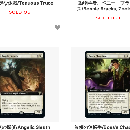
な休戦/Tenuous Truce
動物学者、ベニー・ブラ
ス/Bennie Bracks, Zool
ンタイド
シャドウムーア
SOLD OUT
SOLD OUT
未来予知
せんタイムシフト
コールドスナップ
カ：ギルドの都
第9版
語
フィフス・ドーン
■エターナル■
スターズ2022
ダブルマスターズ2022 ブー
ァン
ィメットマスターズ
アルティメットマスターズ ボ
パー
ナルマスターズ
スカージ
の探偵/Angelic Sleuth
首領の運転手/Boss's Chau
ジメント
トーメント