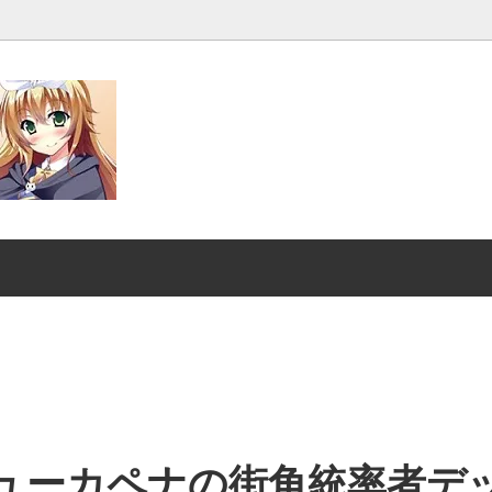
発売■
マジック：ザ・ギャザリング｜
スーパー・ヒーローズ
ンダード■
ストリクスヘイヴンの秘密
クスヘイヴンの秘密 日本画ミステ
マジック：ザ・ギャザリング |
アーカイブ
ント タートルズ
：ザ・ギャザリング | ミュータ
ローウィンの昏明
タートルズ 「ソース・マテリア
ード
ューカペナの街角統率者デ