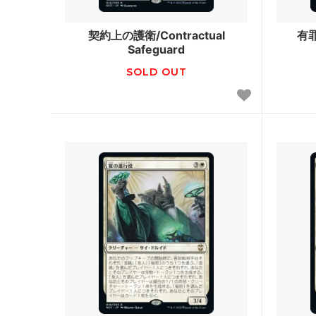
ストリクスヘイヴン：魔法学院 ブースタ
ストリ
ー・ファン
カルア
契約上の護衛/Contractual
有罪
Safeguard
カルドハイム ブースター・ファン
ゼンデ
SOLD OUT
基本セット2021
基本セッ
テーロス還魂記
テーロ
基本セット2020
灯争大
基本セット2019
ドミナ
破滅の刻
アモン
霊気紛争
カラデ
イニストラードを覆う影
ウェルカ