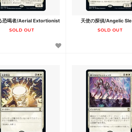
コア」ボーナスシート
報」ボーナスシート
ラン：失われし洞窟
イクサラン：失われし洞窟 ブ
ファン
喝者/Aerial Extortionist
天使の探偵/Angelic Sle
SOLD OUT
SOLD OUT
レインの森 ブースター・ファン
エルドレインの森 おとぎ話カ
団の進軍：決戦の後に ブースタ
機械兵団の進軍
ァン
レクシア：完全なる統一
ファイレクシア：完全なる統一
ー・ファン
争 旧枠アーティファクト
トランスフォーマー
カペナの街角
ニューカペナの街角 ブースタ
トラード：真紅の契り
イニストラード：真紅の契り 
ー・ファン
ゴトン・レルム探訪
フォーゴトン・レルム探訪 ブ
ファン