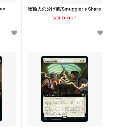
運命再編
on
密輸人の分け前/Smuggler's Share
神々の軍勢
SOLD OUT
ギルド門侵犯
アサシンクリード ブースター・ファン
モダンホライゾン3 ブースター・ファン
・ファン
モダンホライゾン
Modern Event Deck
闇の隆盛
ミラディン包囲戦
ワールドウェイク
コンフラックス