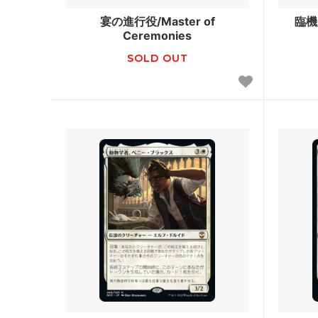
Zendikar Expeditions
マジッ
宴の進行役/Master of
臨機
Ceremonies
タルキール覇王譚
基本セッ
SOLD OUT
テーロス
基本セッ
ラヴニカへの回帰
■モダ
指輪物語：中つ国の伝承
指輪物
ァン
モダンホライゾン 旧枠版再録カード
モダン
モダンホライゾン 旧枠カード
モダンマ
モダンマスターズ
基本セッ
イニストラード
基本セッ
ミラディンの傷跡
基本セッ
ゼンディカー
基本セッ