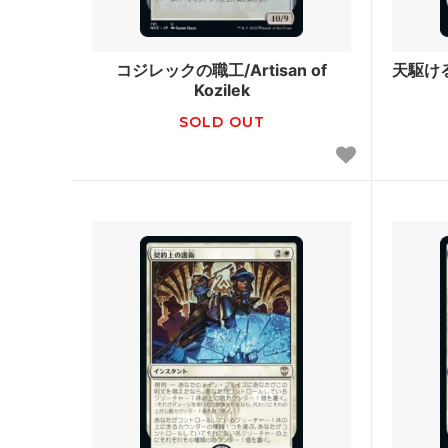
スター・ファン
ッグス
カルロフ邸殺人事件 ブースター・ファン
イクサ
コジレックの職工/Artisan of
天駆ける恐
Kozilek
エルドレインの森
エルド
SOLD OUT
機械兵団の進軍：決戦の後に
機械兵
ー・フ
機械兵団の進軍 多元宇宙の伝説
ファイ
兄弟戦争 ブースター・ファン
兄弟戦
団結のドミナリア ブースター・ファン
ニュー
神河：輝ける世界 ブースター・ファン
イニス
イニストラード：真夜中の狩り ブースタ
フォー
ー・ファン