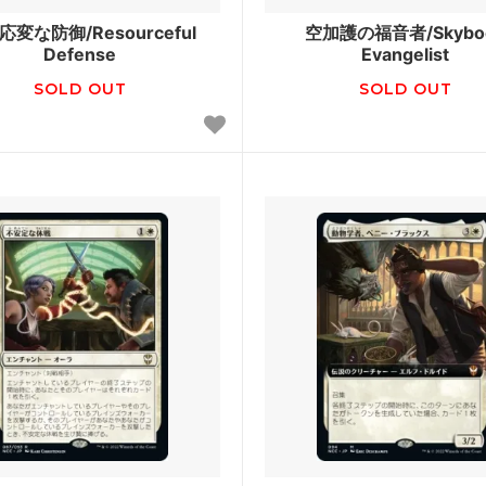
ク・オリジン
タルキール龍紀伝
応変な防御/Resourceful
空加護の福音者/Skybo
Defense
Evangelist
ト2015
ニクスへの旅
SOLD OUT
SOLD OUT
ト2014
ドラゴンの迷路
ン■
アサシンクリード
語：中つ国の伝承 ブースター・フ
モダンホライゾン3
ホライゾン2
モダンホライゾン2 ブースター
スターズ2017
モダンマスターズ2015
ト2013
アヴァシンの帰還
ト2012
新たなるファイレクシア
ト2011
エルドラージ覚醒
ト2010
アラーラ再誕