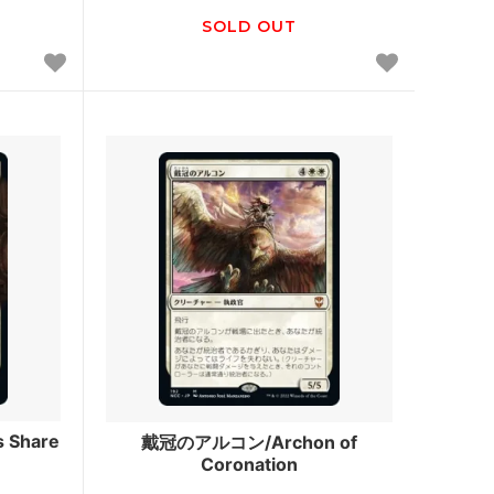
プスタート
ジャンプスタート2022
SOLD OUT
イニストラード・リマスター
ター・ファ
ドミナリア・リマスター
スシート
Mystery Booster 2
りホログラム
Mystery Booster 2 プレイテスト・カー
ド
rds 2019
Mystery Booster Playtest Cards 2021
■統率者戦用セット■
統率者デ
スターター・統率者デッキ
 Share
戴冠のアルコン/Archon of
統率者レジェンズ：バルダーズ・ゲート
Coronation
の戦い