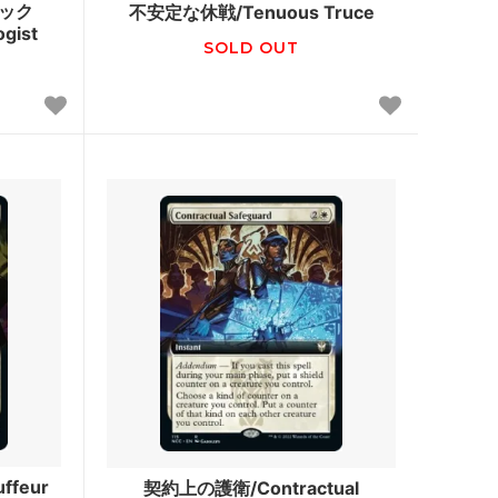
ック
不安定な休戦/Tenuous Truce
ogist
モーニングタイド
SOLD OUT
次元の混乱
ディセンション
神河救済
ダークスティール
スペシャルゲスト
スター・フ
ダブルマスターズ
ックストッ
マスターズ25th
レギオン
ffeur
契約上の護衛/Contractual
オデッセイ