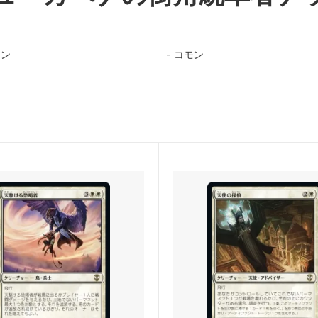
：ザ・ギャザリング | アバター
マジック：ザ・ギャザリング |
少年アン ブースター・ファン
伝説の少年アン エターナル使
ド
モン
コモン
：ザ・ギャザリング | マーベル
マジック：ザ・ギャザリング |
ダーマン エターナル使用可能カー
スパイダーマン 「マーベル・
ル」カード
終端 「星景」カード
マジック：ザ・ギャザリング――
FANTASY
ール：龍嵐録
タルキール：龍嵐録 ブースタ
ンデーションズ
ファウンデーションズ ブース
ン
ムバロウ
ブルームバロウ ブースター・
ー・ジャンクションの無法者「ビ
サンダー・ジャンクションの無