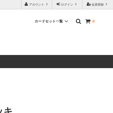
アカウント
ログイン
会員登録
カードセット一覧
0
マーベル
マジック：ザ・ギャザリング｜マーベル
スーパー・ヒーローズ ブースター・ファ
ン
ストリクスヘイヴンの秘密 ブースター・
ファン
 ミュータ
マジック：ザ・ギャザリング | ミュータ
ント タートルズ ブースター・ファン
ローウィンの昏明 ブースター・ファン
ッキ