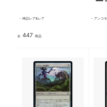
マジック：ザ・ギャザリング | アバター
マジック
伝説の少年アン
伝説の
神話レア&レア
アンコ
マジック：ザ・ギャザリング | マーベル
マジック
スパイダーマン ブースター・ファン
スパイ
ド
447
全
商品
久遠の終端 ブースター・ファン
久遠の
マジック：ザ・ギャザリング――FINAL
タルキ
FANTASY・継承史カード
霊気走破 ブースター・ファン
ファウ
ダスクモーン：戦慄の館 ブースター・フ
ブルー
ァン
サンダー・ジャンクションの無法者 ブー
サンダ