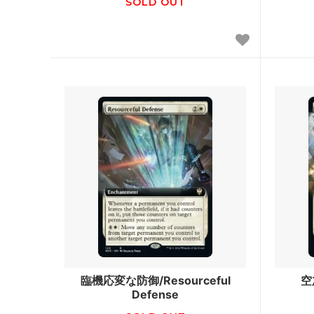
ポータル
■ジャ
SOLD OUT
Jumpstart
■リミ
イニストラード・リマスター ブースタ
ラヴニ
ー・ファン
ドミナリア・リマスター ブースター・フ
時のら
ァン
Mystery Booster 2 白枠カード
Myste
ム
Mystery Booster
Mystery
バトルボンド
コンス
統率者マスターズ
統率者
臨機応変な防御/Resourceful
空
兄弟戦争統率者デッキ
統率者デ
Defense