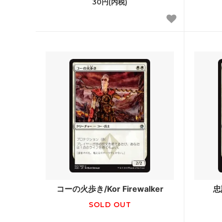
30円(内税)
エターナルマスターズ
スカー
ジャッジメント
トーメ
第7版
プレー
ネメシス
メルカ
ウルザズ・レガシー
ウルザ
テンペスト
ウェザ
ミラージュ
アライ
クロニクル 黒枠
アイス
第4版 アルターネイト
フォー
コーの火歩き/Kor Firewalker
忠
リバイズド
アンテ
SOLD OUT
ベータ
アルフ