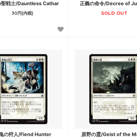
戦士/Dauntless Cathar
正義の命令/Decree of Jus
ウォッチの誓い
戦乱のゼンディカー
30円(内税)
SOLD OUT
ール龍紀伝
運命再編
への旅
神々の軍勢
ンの迷路
ギルド門侵犯
ンクリード
アサシンクリード ブースター
ホライゾン3
モダンホライゾン3 ブースター
ホライゾン2 ブースター・ファン
モダンホライゾン
スターズ2015
Modern Event Deck
シンの帰還
闇の隆盛
るファイレクシア
ミラディン包囲戦
鬼の狩人/Fiend Hunter
原野の霊/Geist of the M