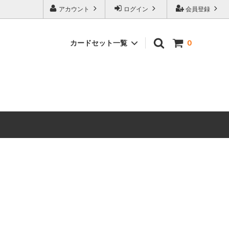
アカウント
ログイン
会員登録
カードセット一覧
0
 ホビット
マジック：ザ・ギャザリング | ホビット
ブースター・ファン
マーベル
マジック：ザ・ギャザリング｜マーベル
スーパー・ヒーローズ ブースター・ファ
ン
ースター・
ストリクスヘイヴンの秘密 ミスティカル
アーカイブ
 ミュータ
マジック：ザ・ギャザリング | ミュータ
ファン
ント タートルズ エターナル使用可能カ
ード