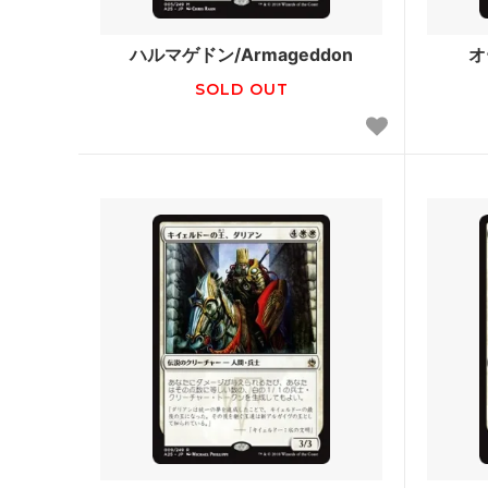
フォーゴトン・レルム探訪
フォー
ファン
ハルマゲドン/Armageddon
オ
SOLD OUT
ストリクスヘイヴン：魔法学院 ミスティ
ストリ
カルアーカイブ
スティ
ゼンディカーの夜明け
ゼンデ
ン
基本セット2021 ブースター・ファン
イコリ
テーロス還魂記 ブースター・ファン
エルド
灯争大戦
ラヴニ
ドミナリア
イクサ
アモンケット
Amonkh
カラデシュ
Kalade