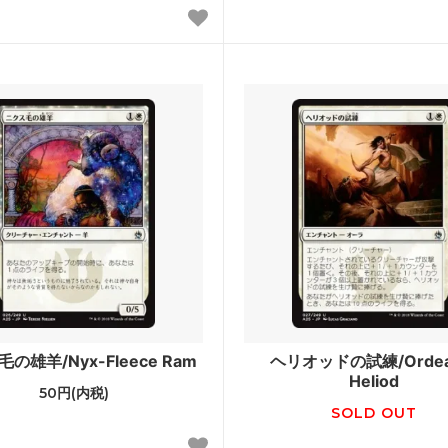
ル三国志
ポータル・セカンドエイジ
ンデーションズ ジャンプスタート
ジャンプスタート2022
ad: Double Feature
イニストラード・リマスター
カ・リマスター ブースター・ファ
ドミナリア・リマスター
せんリマスター ボーナスシート
Mystery Booster 2
ry Booster 2 どんぐりホログラム
Mystery Booster 2 プレイ
ド
 Booster Playtest Cards 2019
Mystery Booster Playtest Ca
の雄羊/Nyx-Fleece Ram
ヘリオッドの試練/Ordeal
ピラシー
■統率者戦用セット■
Heliod
50円(内税)
レクシア：完全なる統一統率者デ
スターター・統率者デッキ
SOLD OUT