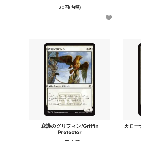
基本セット2011
エルド
30円(内税)
基本セット2010
アラー
イーブンタイド
シャド
第10版
未来予
時のらせんタイムシフト
コール
ラヴニカ：ギルドの都
第9版
神河物語
フィフ
第8版
■エタ
ダブルマスターズ2022
ダブルマ
ァン
庇護のグリフィン/Griffin
カローナの
アルティメットマスターズ
アルテ
Protector
パー