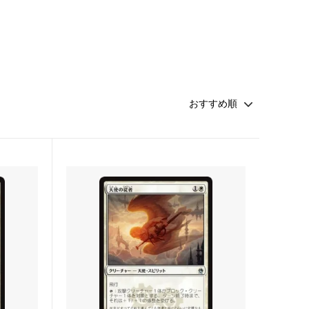
・ファン
マジック：ザ・ギャザリング | アバター
伝説の少年アン
 マーベル
マジック：ザ・ギャザリング | マーベル
スパイダーマン ブースター・ファン
久遠の終端 ブースター・ファン
FINAL
マジック：ザ・ギャザリング――FINAL
FANTASY・継承史カード
霊気走破 ブースター・ファン
ダスクモーン：戦慄の館 ブースター・フ
ァン
法者
サンダー・ジャンクションの無法者 ブー