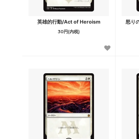
サンダー・ジャンクションの無法者「ビ
サンダ
ッグスコア」ボーナスシート
報」ボ
英雄的行動/Act of Heroism
怒りの
30円(内税)
イクサラン：失われし洞窟
イクサ
ファン
エルドレインの森 ブースター・ファン
エルド
機械兵団の進軍：決戦の後に ブースタ
機械兵
ー・ファン
ファイレクシア：完全なる統一
ファイ
ー・フ
兄弟戦争 旧枠アーティファクト
トラン
ニューカペナの街角
ニュー
イニストラード：真紅の契り
イニス
ー・フ