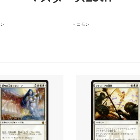
ィンの昏明
ローウィンの昏明 ブースター
モン
コモン
：ザ・ギャザリング | アバター
マジック：ザ・ギャザリング |
少年アン エターナル使用可能カー
スパイダーマン
：ザ・ギャザリング | マーベル
久遠の終端
ダーマン 「マーベル・マテリア
ード
：ザ・ギャザリング――FINAL
マジック：ザ・ギャザリング――
SY
FANTASY ブースター・ファン
ール：龍嵐録 ブースター・ファン
霊気走破
ンデーションズ ブースター・ファ
ダスクモーン：戦慄の館
ムバロウ ブースター・ファン
サンダー・ジャンクションの無