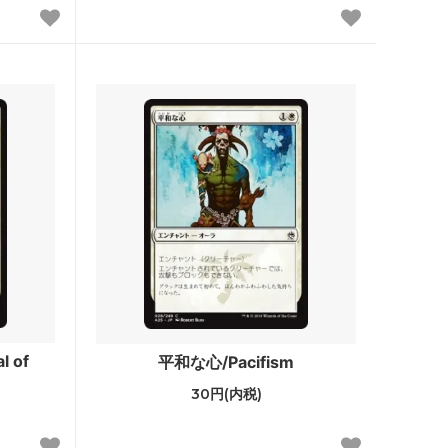
ポータル
Jumpstart
イニストラード・リマスター ブースタ
ー・ファン
ドミナリア・リマスター ブースター・フ
ァン
Mystery Booster 2 白枠カード
テスト・カー
Mystery Booster
rds 2021
バトルボンド
 of
平和な心/Pacifism
統率者マスターズ
30円(内税)
兄弟戦争統率者デッキ