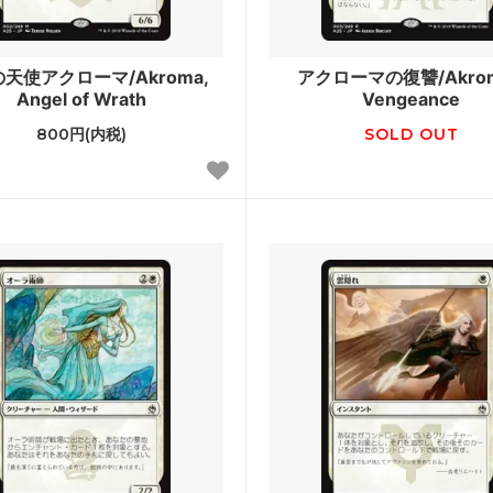
ー・ジャンクションの無法者「速
カルロフ邸殺人事件
ーナスシート
天使アクローマ/Akroma,
アクローマの復讐/Akrom
Angel of Wrath
Vengeance
ラン：失われし洞窟 ブースター・
「ジュラシック・ワールド」コ
800円(内税)
SOLD OUT
ン
レインの森 おとぎ話カード
■パイオニア■
団の進軍
機械兵団の進軍 ブースター・
レクシア：完全なる統一 ブースタ
兄弟戦争
ァン
スフォーマー
団結のドミナリア
カペナの街角 ブースター・ファン
神河：輝ける世界
トラード：真紅の契り ブースタ
イニストラード：真夜中の狩り
ァン