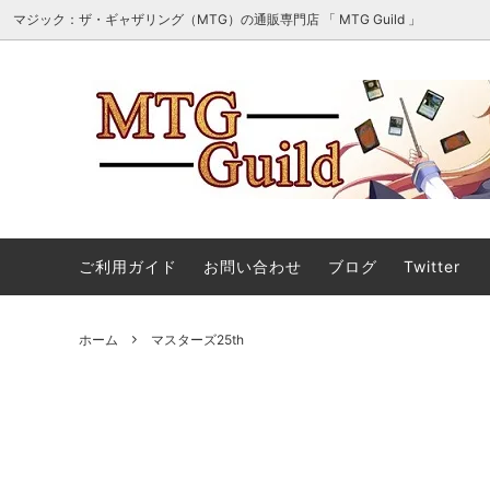
マジック：ザ・ギャザリング（MTG）の通販専門店 「 MTG Guild 」
オリパ・詰め合わせ・セット販売
■最新
マジック：ザ・ギャザリング | ホビット
■スタ
エターナル使用可能カード
ご利用ガイド
お問い合わせ
ブログ
Twitter
マジック：ザ・ギャザリング｜マーベル
ストリ
ホーム
マスターズ25th
スーパー・ヒーローズ 「ソース・マテリ
アル」カード
ストリクスヘイヴンの秘密 日本画ミステ
マジック
ィカルアーカイブ
ント タ