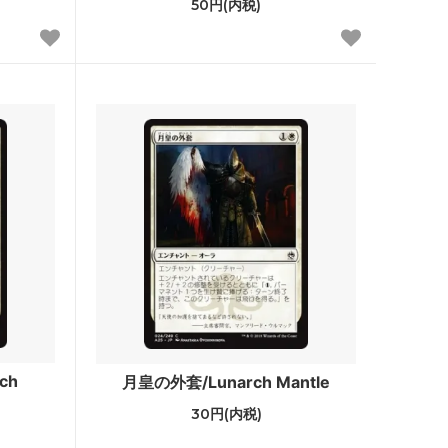
50円(内税)
オンスロート
アポカリプス
プロフェシー
第6版
ストロングホールド
ビジョンズ
クロニクル
第4版 黒枠
レジェンド
ch
月皇の外套/Lunarch Mantle
アンリミテッド
30円(内税)
スターター2000