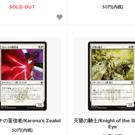
ラージ覚醒
ワールドウェイク
SOLD OUT
30円(内税)
ラ再誕
コンフラックス
ウムーア
モーニングタイド
知
次元の混乱
ドスナップ
ディセンション
神河救済
ス・ドーン
ダークスティール
ーナル■
スペシャルゲスト
スターズ2022 ブースター・フ
ダブルマスターズ
盲信者/Karona's Zealot
天望の騎士/Knight of the S
ィメットマスターズ ボックストッ
マスターズ25th
Eye
50円(内税)