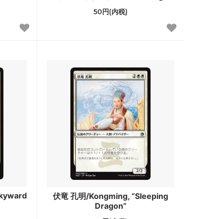
ゼンディカー
50円(内税)
アラーラの断片
ローウィン
時のらせん
ギルドパクト
神河謀叛
ミラディン
ザ・リスト
ダブルマスターズ ボックストッパー
kyward
伏竜 孔明/Kongming, “Sleeping
アイコニックマスターズ
Dragon”