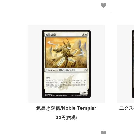
スターター
ポータ
■ジャンプスタート・シリーズ■
ファウ
■リミテッド用・特殊セット■
Innistr
ラヴニカ・リマスター
ラヴニ
ン
時のらせんリマスター
時のら
Mystery Booster 2 「未来予知」フレー
Myste
ム
Mystery Booster Retail Edition
Mystery
気高き院僧/Noble Templar
ニクス毛
コンスピラシー：王位争奪
コンス
30円(内税)
統率者マスターズ ブースター・ファン
ファイ
ッキ