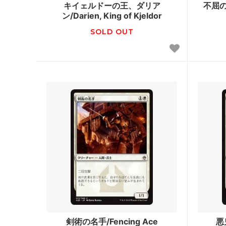
キイェルドーの王、ダリア
不屈の聖
ン/Darien, King of Kjeldor
ウェルカム・デッキ 2016
ゲート
SOLD OUT
マジック・オリジン
タルキ
基本セット2015
ニクス
基本セット2014
ドラゴ
■モダン■
アサシ
指輪物語：中つ国の伝承 ブースター・フ
モダン
ァン
モダンホライゾン2
モダン
モダンマスターズ2017
モダンマ
基本セット2013
アヴァ
基本セット2012
新たな
剣術の名手/Fencing Ace
悪