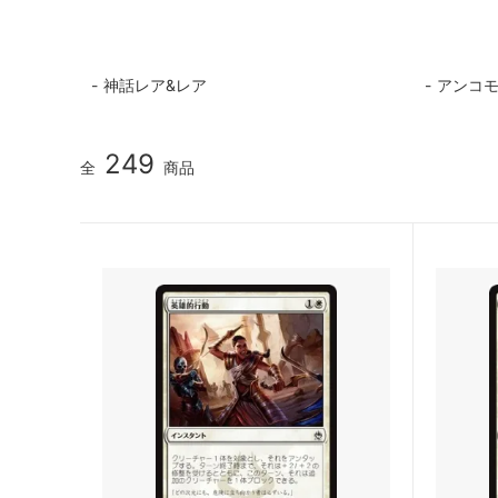
マジック：ザ・ギャザリング | ミュータ
ローウ
ント タートルズ 「ソース・マテリア
ル」カード
神話レア&レア
アンコ
マジック：ザ・ギャザリング | アバター
マジック
伝説の少年アン ブースター・ファン
伝説の
ド
249
全
商品
マジック：ザ・ギャザリング | マーベル
マジック
スパイダーマン エターナル使用可能カー
スパイ
ド
ル」カ
久遠の終端 「星景」カード
マジック
FANTA
タルキール：龍嵐録
タルキ
ファウンデーションズ
ファウ
ン
ブルームバロウ
ブルー