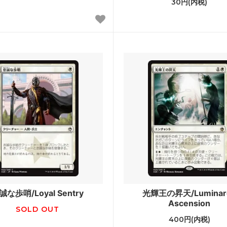
30円(内税)
ジ
レギオン
ント
オデッセイ
ンシフト
インベイジョン
ディアン・マスクス
ウルザズ・デスティニー
ズ・サーガ
エクソダス
ーライト
第5版
アンス
ホームランド
エイジ
第4版
ルン・エンパイア
ザ・ダーク
誠な歩哨/Loyal Sentry
光輝王の昇天/Luminar
ィキティー
アラビアンナイト
Ascension
SOLD OUT
ァ
■スターター・セット■
400円(内税)