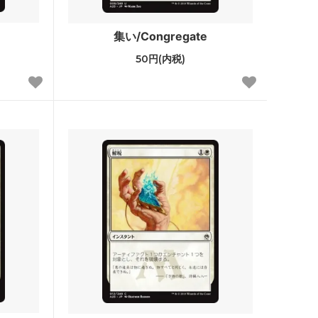
ストリクスヘイヴン：魔法学院 ブースタ
ー・ファン
集い/Congregate
50円(内税)
カルドハイム ブースター・ファン
基本セット2021
ター・ファ
テーロス還魂記
ー・ファン
基本セット2020
基本セット2019
破滅の刻
霊気紛争
イニストラードを覆う影