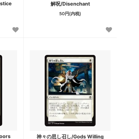
tice
解呪/Disenchant
Zendikar Expeditions
50円(内税)
タルキール覇王譚
テーロス
ラヴニカへの回帰
・ファン
指輪物語：中つ国の伝承
・ファン
モダンホライゾン 旧枠版再録カード
モダンホライゾン 旧枠カード
モダンマスターズ
イニストラード
ミラディンの傷跡
oors
神々の思し召し/Gods Willing