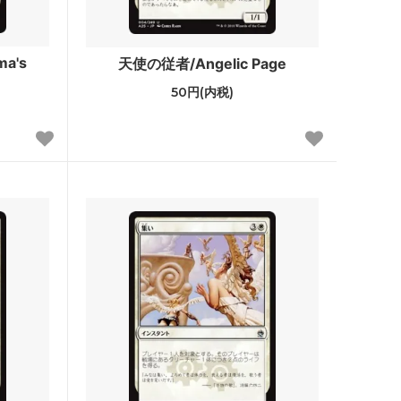
スター・ファン
カルロフ邸殺人事件 ブースター・ファン
a's
天使の従者/Angelic Page
50円(内税)
レクショ
エルドレインの森
機械兵団の進軍：決戦の後に
ファン
機械兵団の進軍 多元宇宙の伝説
兄弟戦争 ブースター・ファン
団結のドミナリア ブースター・ファン
神河：輝ける世界 ブースター・ファン
イニストラード：真夜中の狩り ブースタ
ー・ファン