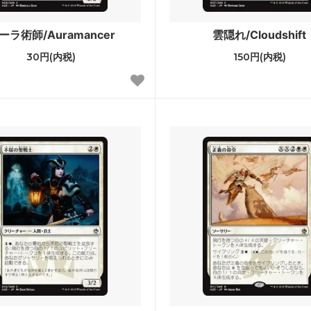
ゴトン・レルム探訪 ブースター・
ストリクスヘイヴン：魔法学院
ーラ術師/Auramancer
雲隠れ/Cloudshift
30円(内税)
150円(内税)
クスヘイヴン：魔法学院 日本画ミ
カルドハイム
カルアーカイブ
ィカーの夜明け ブースター・ファ
Zendikar Rising Expeditions
ア：巨獣の棲処
イコリア：巨獣の棲処 ブース
ン
レインの王権
エルドレインの王権 ブースタ
カの献身
ラヴニカのギルド
ランの相克
イクサラン
et Invocations
ウェルカム・デッキ 2017
sh Inventions
異界月