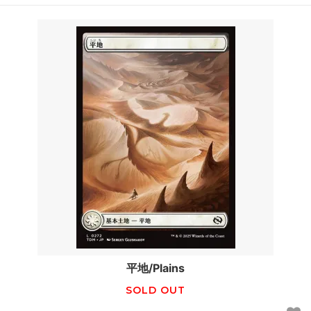
平地/Plains
SOLD OUT