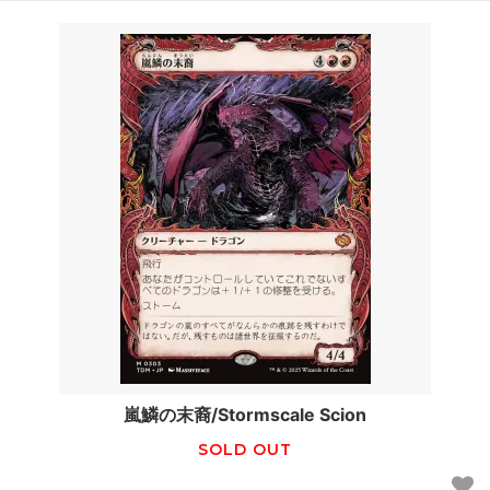
嵐鱗の末裔/Stormscale Scion
SOLD OUT