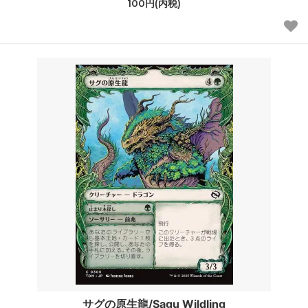
100円(内税)
サグの原生龍/Sagu Wildling