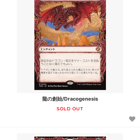
龍の創始/Dracogenesis
SOLD OUT