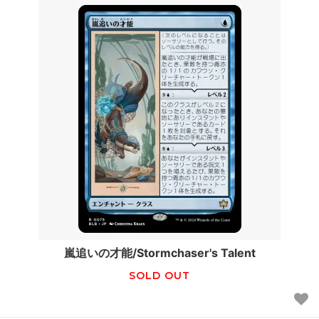
嵐追いの才能/Stormchaser's Talent
SOLD OUT