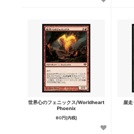
エターナルマスターズ
スカー
ジャッジメント
トーメ
第7版
プレー
ネメシス
メルカ
ウルザズ・レガシー
ウルザ
テンペスト
ウェザ
ミラージュ
アライ
クロニクル 黒枠
アイス
世界心のフェニックス/Worldheart
崖走り
第4版 アルターネイト
フォー
Phoenix
リバイズド
アンテ
80円(内税)
ベータ
アルフ