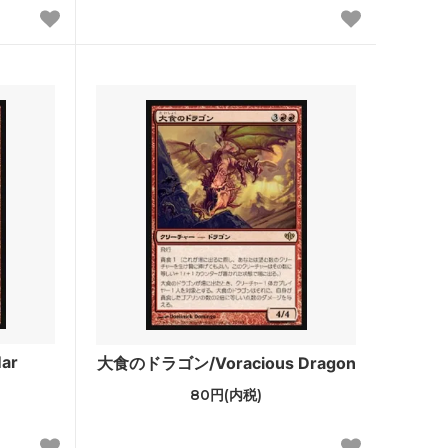
ゼンディカー
アラーラの断片
ローウィン
時のらせん
ギルドパクト
神河謀叛
ミラディン
ザ・リスト
ダブルマスターズ ボックストッパー
ar
大食のドラゴン/Voracious Dragon
80円(内税)
アイコニックマスターズ