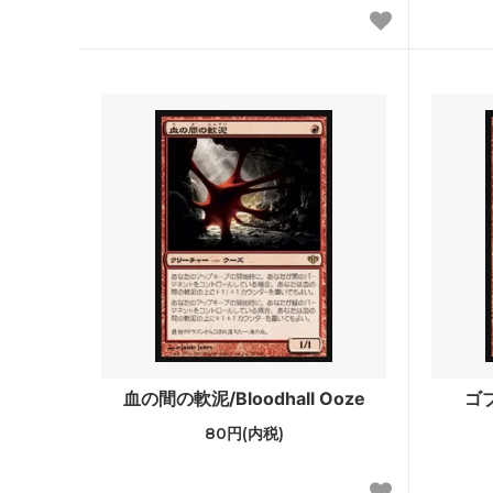
基本セット2011
エルド
基本セット2010
アラー
イーブンタイド
シャド
第10版
未来予
時のらせんタイムシフト
コール
ラヴニカ：ギルドの都
第9版
神河物語
フィフ
第8版
■エタ
ダブルマスターズ2022
ダブルマ
血の間の軟泥/Bloodhall Ooze
ゴブ
ァン
80円(内税)
アルティメットマスターズ
アルテ
パー