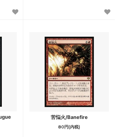
Zendikar Expeditions
タルキール覇王譚
テーロス
ラヴニカへの回帰
・ファン
指輪物語：中つ国の伝承
・ファン
モダンホライゾン 旧枠版再録カード
モダンホライゾン 旧枠カード
モダンマスターズ
イニストラード
ugue
苦悩火/Banefire
80円(内税)
ミラディンの傷跡