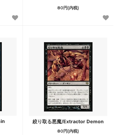
80円(内税)
ストリクスヘイヴン：魔法学院 ブースタ
ー・ファン
カルドハイム ブースター・ファン
基本セット2021
ター・ファ
テーロス還魂記
ー・ファン
基本セット2020
基本セット2019
破滅の刻
霊気紛争
in
絞り取る悪魔/Extractor Demon
80円(内税)
イニストラードを覆う影