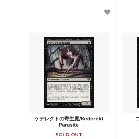
ウェルカム・デッキ 2016
ゲート
マジック・オリジン
タルキ
基本セット2015
ニクス
基本セット2014
ドラゴ
■モダン■
アサシ
指輪物語：中つ国の伝承 ブースター・フ
モダン
ァン
モダンホライゾン2
モダン
モダンマスターズ2017
モダンマ
基本セット2013
アヴァ
ケデレクトの寄生魔/Kederekt
ニ
Parasite
基本セット2012
新たな
SOLD OUT