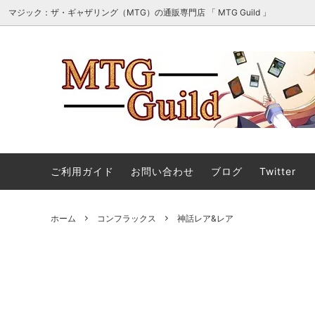
マジック：ザ・ギャザリング（MTG）の通販専門店 「 MTG Guild 」
オリパ・詰め合わせ・セット販売
■最新
マジック：ザ・ギャザリング | ホビット
■スタ
エターナル使用可能カード
ご利用ガイド
お問い合わせ
ブログ
Twitter
マジック：ザ・ギャザリング｜マーベル
ストリ
ホーム
コンフラックス
神話レア&レア
スーパー・ヒーローズ 「ソース・マテリ
アル」カード
ストリクスヘイヴンの秘密 日本画ミステ
マジック
ィカルアーカイブ
ント タ