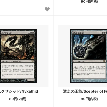
80円(内税)
ウォッチの誓い
戦乱のゼンディカー
ール龍紀伝
運命再編
への旅
神々の軍勢
ンの迷路
ギルド門侵犯
ンクリード
アサシンクリード ブースター
ホライゾン3
モダンホライゾン3 ブースター
ホライゾン2 ブースター・ファン
モダンホライゾン
スターズ2015
Modern Event Deck
シンの帰還
闇の隆盛
クサシッド/Nyxathid
遁走の王笏/Scepter of F
80円(内税)
80円(内税)
るファイレクシア
ミラディン包囲戦