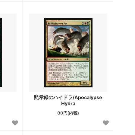
ポータル
Jumpstart
イニストラード・リマスター ブースタ
ー・ファン
ドミナリア・リマスター ブースター・フ
ァン
Mystery Booster 2 白枠カード
テスト・カー
Mystery Booster
黙示録のハイドラ/Apocalypse
rds 2021
バトルボンド
Hydra
統率者マスターズ
80円(内税)
兄弟戦争統率者デッキ