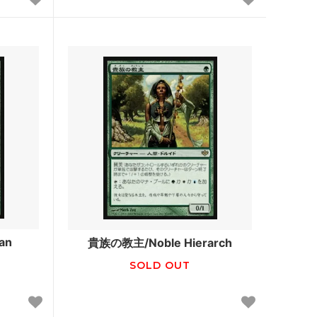
オンスロート
アポカリプス
プロフェシー
第6版
ストロングホールド
ビジョンズ
クロニクル
第4版 黒枠
an
貴族の教主/Noble Hierarch
レジェンド
SOLD OUT
アンリミテッド
スターター2000