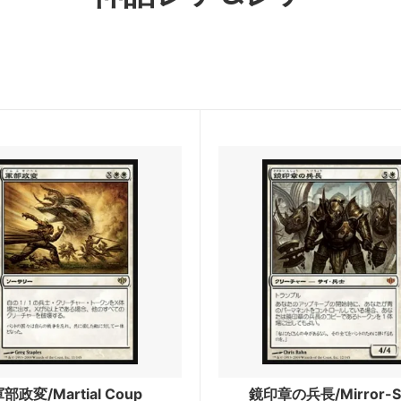
ィンの昏明
ローウィンの昏明 ブースター
：ザ・ギャザリング | アバター
マジック：ザ・ギャザリング |
少年アン エターナル使用可能カー
スパイダーマン
：ザ・ギャザリング | マーベル
久遠の終端
ダーマン 「マーベル・マテリア
ード
：ザ・ギャザリング――FINAL
マジック：ザ・ギャザリング――
SY
FANTASY ブースター・ファン
ール：龍嵐録 ブースター・ファン
霊気走破
ンデーションズ ブースター・ファ
ダスクモーン：戦慄の館
ムバロウ ブースター・ファン
サンダー・ジャンクションの無
部政変/Martial Coup
鏡印章の兵長/Mirror-Si