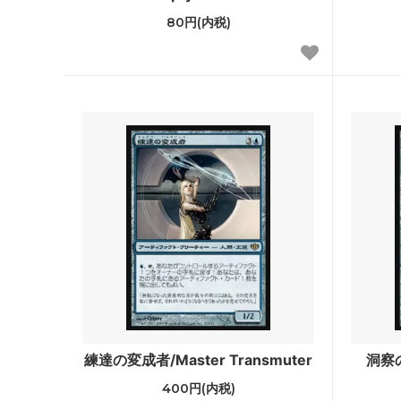
80円(内税)
フォーゴトン・レルム探訪
フォー
ファン
ストリクスヘイヴン：魔法学院 ミスティ
ストリ
カルアーカイブ
スティ
ゼンディカーの夜明け
ゼンデ
ン
基本セット2021 ブースター・ファン
イコリ
テーロス還魂記 ブースター・ファン
エルド
灯争大戦
ラヴニ
ドミナリア
イクサ
アモンケット
Amonkh
練達の変成者/Master Transmuter
洞察の王
400円(内税)
カラデシュ
Kalade