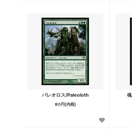
スターター
ポータ
■ジャンプスタート・シリーズ■
ファウ
■リミテッド用・特殊セット■
Innistr
ラヴニカ・リマスター
ラヴニ
ン
時のらせんリマスター
時のら
Mystery Booster 2 「未来予知」フレー
Myste
ム
パレオロス/Paleoloth
魂
Mystery Booster Retail Edition
Mystery
80円(内税)
コンスピラシー：王位争奪
コンス
統率者マスターズ ブースター・ファン
ファイ
ッキ