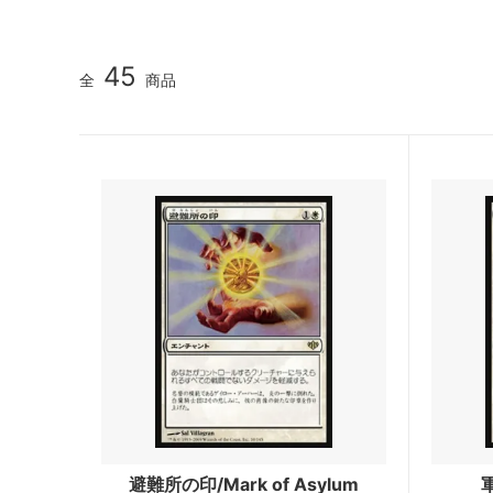
マジック：ザ・ギャザリング | ミュータ
ローウ
ント タートルズ 「ソース・マテリア
ル」カード
45
全
商品
マジック：ザ・ギャザリング | アバター
マジック
伝説の少年アン ブースター・ファン
伝説の
ド
マジック：ザ・ギャザリング | マーベル
マジック
スパイダーマン エターナル使用可能カー
スパイ
ド
ル」カ
久遠の終端 「星景」カード
マジック
FANTA
タルキール：龍嵐録
タルキ
ファウンデーションズ
ファウ
ン
ブルームバロウ
ブルー
避難所の印/Mark of Asylum
軍