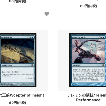
80円(内税)
80円(内税)
ゴトン・レルム探訪 ブースター・
ストリクスヘイヴン：魔法学院
クスヘイヴン：魔法学院 日本画ミ
カルドハイム
カルアーカイブ
ィカーの夜明け ブースター・ファ
Zendikar Rising Expeditions
ア：巨獣の棲処
イコリア：巨獣の棲処 ブース
ン
レインの王権
エルドレインの王権 ブースタ
カの献身
ラヴニカのギルド
ランの相克
イクサラン
et Invocations
ウェルカム・デッキ 2017
笏/Scepter of Insight
テレミンの演技/Telem
Performance
80円(内税)
sh Inventions
異界月