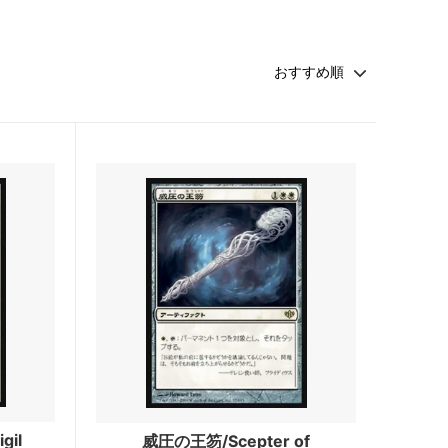
・ファン
マジック：ザ・ギャザリング | アバター
伝説の少年アン
 マーベル
マジック：ザ・ギャザリング | マーベル
スパイダーマン ブースター・ファン
久遠の終端 ブースター・ファン
FINAL
マジック：ザ・ギャザリング――FINAL
FANTASY・継承史カード
霊気走破 ブースター・ファン
ダスクモーン：戦慄の館 ブースター・フ
ァン
法者
サンダー・ジャンクションの無法者 ブー
gil
威圧の王笏/Scepter of