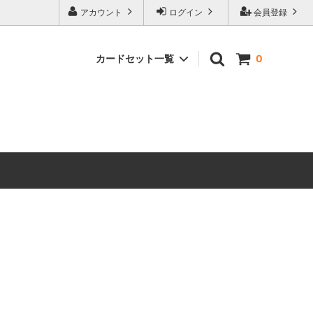
アカウント
ログイン
会員登録
カードセット一覧
0
 ホビット
マジック：ザ・ギャザリング | ホビット
ブースター・ファン
マーベル
マジック：ザ・ギャザリング｜マーベル
スーパー・ヒーローズ ブースター・ファ
ン
ースター・
ストリクスヘイヴンの秘密 ミスティカル
アーカイブ
 ミュータ
マジック：ザ・ギャザリング | ミュータ
ファン
ント タートルズ エターナル使用可能カ
ード