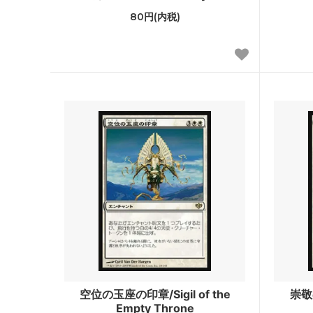
80円(内税)
サンダー・ジャンクションの無法者「ビ
サンダ
ッグスコア」ボーナスシート
報」ボ
イクサラン：失われし洞窟
イクサ
ファン
エルドレインの森 ブースター・ファン
エルド
機械兵団の進軍：決戦の後に ブースタ
機械兵
ー・ファン
ファイレクシア：完全なる統一
ファイ
ー・フ
兄弟戦争 旧枠アーティファクト
トラン
ニューカペナの街角
ニュー
イニストラード：真紅の契り
イニス
空位の玉座の印章/Sigil of the
崇敬の
ー・フ
Empty Throne