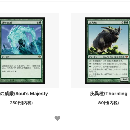
ル三国志
ポータル・セカンドエイジ
ンデーションズ ジャンプスタート
ジャンプスタート2022
ad: Double Feature
イニストラード・リマスター
カ・リマスター ブースター・ファ
ドミナリア・リマスター
せんリマスター ボーナスシート
Mystery Booster 2
ry Booster 2 どんぐりホログラム
Mystery Booster 2 プレイ
ド
の威厳/Soul's Majesty
茨異種/Thornling
 Booster Playtest Cards 2019
Mystery Booster Playtest Ca
250円(内税)
80円(内税)
ピラシー
■統率者戦用セット■
レクシア：完全なる統一統率者デ
スターター・統率者デッキ