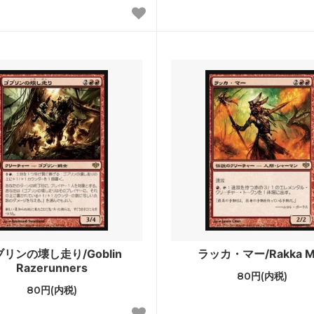
ラージ覚醒
ワールドウェイク
ラ再誕
コンフラックス
ウムーア
モーニングタイド
知
次元の混乱
ドスナップ
ディセンション
神河救済
ス・ドーン
ダークスティール
ーナル■
スペシャルゲスト
スターズ2022 ブースター・フ
ダブルマスターズ
リンの壊し走り/Goblin
ラッカ・マー/Rakka M
Razerunners
80円(内税)
ィメットマスターズ ボックストッ
マスターズ25th
80円(内税)