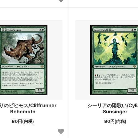
ジ
レギオン
ント
オデッセイ
ンシフト
インベイジョン
ディアン・マスクス
ウルザズ・デスティニー
ズ・サーガ
エクソダス
ーライト
第5版
アンス
ホームランド
エイジ
第4版
のビヒモス/Cliffrunner
シーリアの陽歌い/Cyli
ルン・エンパイア
ザ・ダーク
Behemoth
Sunsinger
ィキティー
アラビアンナイト
80円(内税)
80円(内税)
ァ
■スターター・セット■