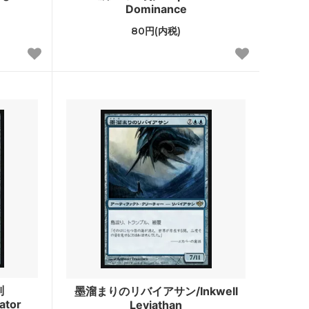
スター・ファン
Dominance
カルロフ邸殺人事件 ブースター・ファン
80円(内税)
レクショ
エルドレインの森
機械兵団の進軍：決戦の後に
ファン
機械兵団の進軍 多元宇宙の伝説
兄弟戦争 ブースター・ファン
団結のドミナリア ブースター・ファン
神河：輝ける世界 ブースター・ファン
イニストラード：真夜中の狩り ブースタ
判
墨溜まりのリバイアサン/Inkwell
ー・ファン
ator
Leviathan