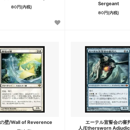
Sergeant
80円(内税)
ー・ジャンクションの無法者「速
カルロフ邸殺人事件
80円(内税)
ーナスシート
ラン：失われし洞窟 ブースター・
「ジュラシック・ワールド」コ
ン
レインの森 おとぎ話カード
■パイオニア■
団の進軍
機械兵団の進軍 ブースター・
レクシア：完全なる統一 ブースタ
兄弟戦争
ァン
スフォーマー
団結のドミナリア
カペナの街角 ブースター・ファン
神河：輝ける世界
トラード：真紅の契り ブースタ
イニストラード：真夜中の狩り
壁/Wall of Reverence
エーテル宣誓会の審
ァン
人/Ethersworn Adjudic