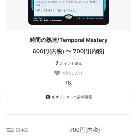
時間の熟達/Temporal Mastery
600円(内税) 〜 700円(内税)
7
ポイント還元
お気に入り
1枚
各オプションの詳細情報
日本語
700円(内税)
SOLD OUT
700円(内税)
言語
日本語
0枚