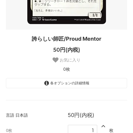
誇らしい師匠/Proud Mentor
50円(内税)
お気に入り
0枚
各オプションの詳細情報
日本語
SOLD OUT
0枚
50円(内税)
言語
日本語
英語
SOLD OUT
枚
0枚
0枚