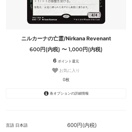
ニルカーナの亡霊/Nirkana Revenant
600円(内税) 〜 1,000円(内税)
6
ポイント還元
お気に入り
0枚
各オプションの詳細情報
日本語
600円(内税)
SOLD OUT
600円(内税)
言語
日本語
0枚