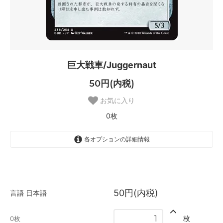
巨大戦車/Juggernaut
50円(内税)
お気に入り
0枚
各オプションの詳細情報
日本語
SOLD OUT
0枚
50円(内税)
言語
日本語
英語
SOLD OUT
枚
0枚
0枚