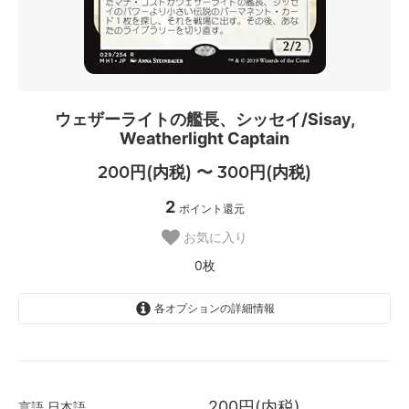
ウェザーライトの艦長、シッセイ/Sisay,
Weatherlight Captain
200円(内税) 〜 300円(内税)
2
ポイント還元
お気に入り
0枚
各オプションの詳細情報
日本語
200円(内税)
SOLD OUT
200円(内税)
言語
日本語
0枚