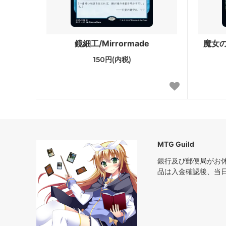
基本セット2011
エルド
基本セット2010
アラー
鏡細工/Mirrormade
魔女の復
イーブンタイド
シャド
150円(内税)
第10版
未来予
時のらせんタイムシフト
コール
ラヴニカ：ギルドの都
第9版
神河物語
フィフ
MTG Guild
第8版
■エタ
銀行及び郵便局がお
品は入金確認後、当
ダブルマスターズ2022
ダブルマ
ァン
アルティメットマスターズ
アルテ
パー