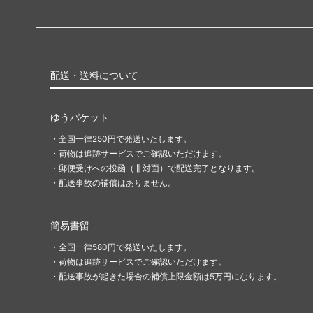
スターター
ポータ
■ジャンプスタート・シリーズ■
ファウ
■リミテッド用・特殊セット■
Innistr
配送・送料について
ラヴニカ・リマスター
ラヴニ
ゆうパケット
ン
・全国一律250円で発送いたします。
・荷物は追跡サービスでご確認いただけます。
時のらせんリマスター
時のら
・郵便受けへの投函（非対面）で配送完了となります。
・配送事故の補償はありません。
Mystery Booster 2 「未来予知」フレー
Myste
ム
簡易書留
Mystery Booster Retail Edition
Mystery
・全国一律580円で発送いたします。
コンスピラシー：王位争奪
コンス
・荷物は追跡サービスでご確認いただけます。
・配送事故が起きた場合の補償上限金額は5万円になります。
統率者マスターズ ブースター・ファン
ファイ
ッキ