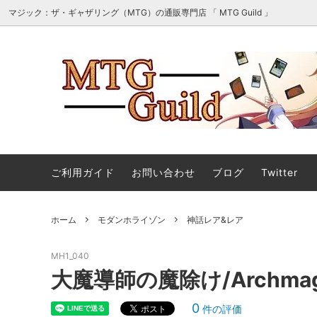
マジック：ザ・ギャザリング（MTG）の通販専門店 「 MTG Guild 」
オリパ・詰め合わせ・セット販売
■最新
マジック：ザ・ギャザリング | ホビット
■スタ
エターナル使用可能カード
ご利用ガイド
お問い合わせ
ブログ
Twitter
マジック：ザ・ギャザリング｜マーベル
ストリ
ホーム
モダンホライゾン
神話レア&レア
スーパー・ヒーローズ 「ソース・マテリ
アル」カード
MH1_040
ストリクスヘイヴンの秘密 日本画ミステ
マジック
大魔導師の魔除け/Archmage
ィカルアーカイブ
ント タ
0
件の評価