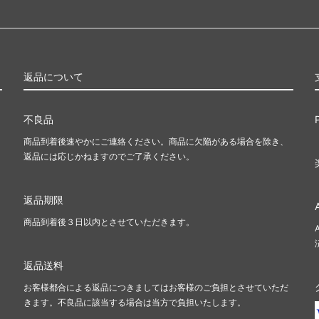
ル三国志
ポータル・セカンドエイジ
ンデーションズ ジャンプスタート
ジャンプスタート2022
ad: Double Feature
イニストラード・リマスター
返品について
カ・リマスター ブースター・ファ
ドミナリア・リマスター
不良品
商品到着後速やかにご連絡ください。商品に欠陥がある場合を除き、
返品には応じかねますのでご了承ください。
せんリマスター ボーナスシート
Mystery Booster 2
ry Booster 2 どんぐりホログラム
Mystery Booster 2 プレイ
返品期限
ド
商品到着後３日以内とさせていただきます。
 Booster Playtest Cards 2019
Mystery Booster Playtest Ca
ピラシー
■統率者戦用セット■
返品送料
お客様都合による返品につきましてはお客様のご負担とさせていただ
レクシア：完全なる統一統率者デ
スターター・統率者デッキ
きます。不良品に該当する場合は当方で負担いたします。