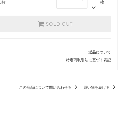
枚
0枚
ストリクスヘイヴン：魔法学院 ブースタ
ー・ファン
SOLD OUT
カルドハイム ブースター・ファン
基本セット2021
返品について
特定商取引法に基づく表記
ター・ファ
テーロス還魂記
ー・ファン
基本セット2020
この商品について問い合わせる
買い物を続ける
基本セット2019
破滅の刻
霊気紛争
イニストラードを覆う影