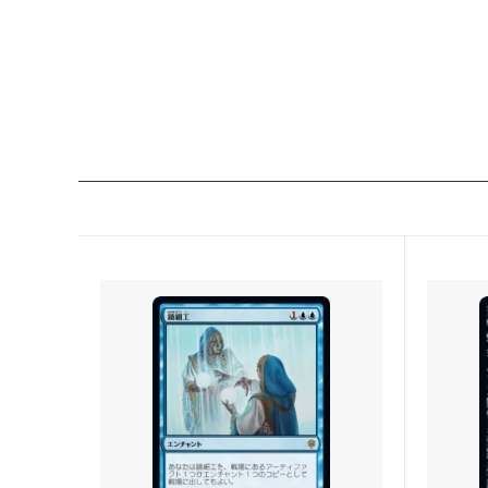
ウェルカム・デッキ 2016
ゲート
マジック・オリジン
タルキ
基本セット2015
ニクス
基本セット2014
ドラゴ
■モダン■
アサシ
指輪物語：中つ国の伝承 ブースター・フ
モダン
ァン
モダンホライゾン2
モダン
モダンマスターズ2017
モダンマ
基本セット2013
アヴァ
基本セット2012
新たな