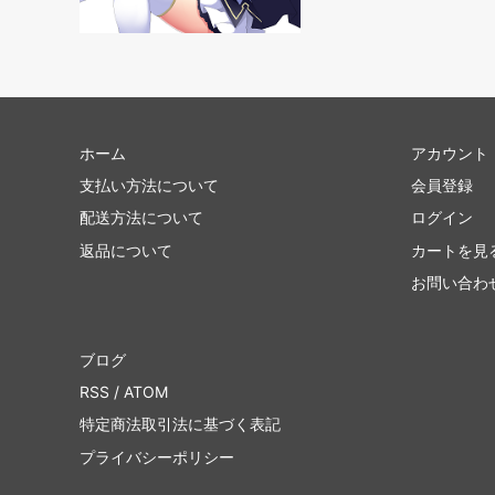
エターナルマスターズ
スカー
ジャッジメント
トーメ
第7版
プレー
ホーム
アカウント
ネメシス
メルカ
支払い方法について
会員登録
ウルザズ・レガシー
ウルザ
配送方法について
ログイン
テンペスト
ウェザ
返品について
カートを見
お問い合わ
ミラージュ
アライ
クロニクル 黒枠
アイス
ブログ
第4版 アルターネイト
フォー
RSS
/
ATOM
特定商法取引法に基づく表記
リバイズド
アンテ
プライバシーポリシー
ベータ
アルフ