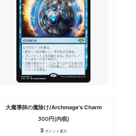
・ファン
マジック：ザ・ギャザリング | アバター
伝説の少年アン
 マーベル
マジック：ザ・ギャザリング | マーベル
スパイダーマン ブースター・ファン
久遠の終端 ブースター・ファン
FINAL
マジック：ザ・ギャザリング――FINAL
FANTASY・継承史カード
霊気走破 ブースター・ファン
大魔導師の魔除け/Archmage's Charm
ダスクモーン：戦慄の館 ブースター・フ
ァン
300円(内税)
3
法者
サンダー・ジャンクションの無法者 ブー
ポイント還元