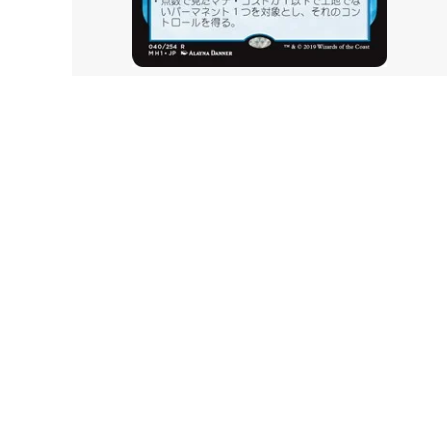
サンダー・ジャンクションの無法者「ビ
サンダ
ッグスコア」ボーナスシート
報」ボ
イクサラン：失われし洞窟
イクサ
ファン
エルドレインの森 ブースター・ファン
エルド
機械兵団の進軍：決戦の後に ブースタ
機械兵
ー・ファン
ファイレクシア：完全なる統一
ファイ
ー・フ
兄弟戦争 旧枠アーティファクト
トラン
ニューカペナの街角
ニュー
イニストラード：真紅の契り
イニス
ー・フ