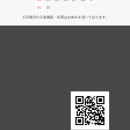
オンスロート
30
31
土日祝日の入金確認・出荷はお休みを頂いております。
アポカリプス
プロフェシー
第6版
ストロングホールド
ビジョンズ
クロニクル
第4版 黒枠
レジェンド
アンリミテッド
スターター2000