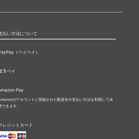
ポータル
Jumpstart
イニストラード・リマスター ブースタ
支払い方法について
ー・ファン
ドミナリア・リマスター ブースター・フ
PayPay（ペイペイ）
ァン
Mystery Booster 2 白枠カード
楽天ペイ
テスト・カー
Mystery Booster
Amazon Pay
Amazonのアカウントに登録された配送先や支払い方法を利用して決
rds 2021
バトルボンド
済できます。
統率者マスターズ
クレジットカード
兄弟戦争統率者デッキ