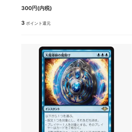
マジック：ザ・ギャザリング | ミュータ
ローウ
300円(内税)
ント タートルズ 「ソース・マテリア
ル」カード
3
ポイント還元
マジック：ザ・ギャザリング | アバター
マジック
伝説の少年アン ブースター・ファン
伝説の
ド
マジック：ザ・ギャザリング | マーベル
マジック
スパイダーマン エターナル使用可能カー
スパイ
ド
ル」カ
久遠の終端 「星景」カード
マジック
FANTA
タルキール：龍嵐録
タルキ
ファウンデーションズ
ファウ
ン
ブルームバロウ
ブルー