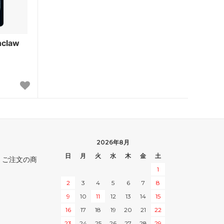
ゼンディカー
アラーラの断片
claw
ローウィン
時のらせん
ギルドパクト
神河謀叛
ミラディン
2026年8月
ザ・リスト
日
月
火
水
木
金
土
。ご注文の商
1
ダブルマスターズ ボックストッパー
2
3
4
5
6
7
8
9
10
11
12
13
14
15
アイコニックマスターズ
16
17
18
19
20
21
22
23
24
25
26
27
28
29