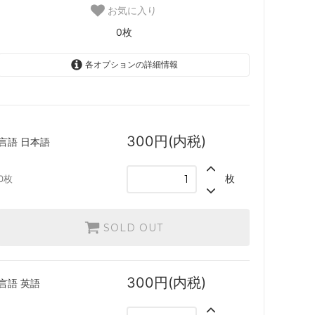
スター・ファン
お気に入り
カルロフ邸殺人事件 ブースター・ファン
0枚
各オプションの詳細情報
レクショ
エルドレインの森
日本語
機械兵団の進軍：決戦の後に
SOLD OUT
0枚
300円(内税)
言語
日本語
ファン
機械兵団の進軍 多元宇宙の伝説
英語
SOLD OUT
0枚
枚
0枚
兄弟戦争 ブースター・ファン
SOLD OUT
団結のドミナリア ブースター・ファン
神河：輝ける世界 ブースター・ファン
300円(内税)
言語
英語
イニストラード：真夜中の狩り ブースタ
ー・ファン