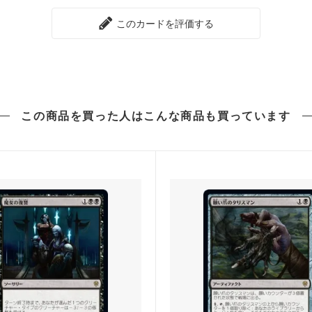
ウォッチの誓い
戦乱のゼンディカー
このカードを評価する
ール龍紀伝
運命再編
への旅
神々の軍勢
ンの迷路
ギルド門侵犯
この商品を買った人は
こんな商品も買っています
ンクリード
アサシンクリード ブースター
ホライゾン3
モダンホライゾン3 ブースター
ホライゾン2 ブースター・ファン
モダンホライゾン
スターズ2015
Modern Event Deck
シンの帰還
闇の隆盛
るファイレクシア
ミラディン包囲戦