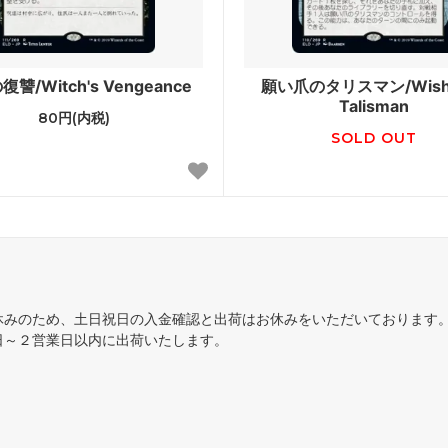
ラージ覚醒
ワールドウェイク
ラ再誕
コンフラックス
讐/Witch's Vengeance
願い爪のタリスマン/Wish
ウムーア
モーニングタイド
Talisman
80円(内税)
SOLD OUT
知
次元の混乱
ドスナップ
ディセンション
神河救済
ス・ドーン
ダークスティール
ーナル■
スペシャルゲスト
休みのため、土日祝日の入金確認と出荷はお休みをいただいております
日～２営業日以内に出荷いたします。
スターズ2022 ブースター・フ
ダブルマスターズ
ィメットマスターズ ボックストッ
マスターズ25th