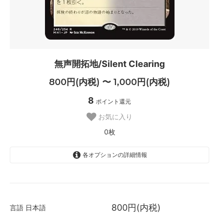
無声開拓地/Silent Clearing
800円(内税) 〜 1,000円(内税)
8
ポイント還元
お気に入り
0枚
各オプションの詳細情報
日本語
800円(内税)
SOLD OUT
800円(内税)
言語
日本語
0枚