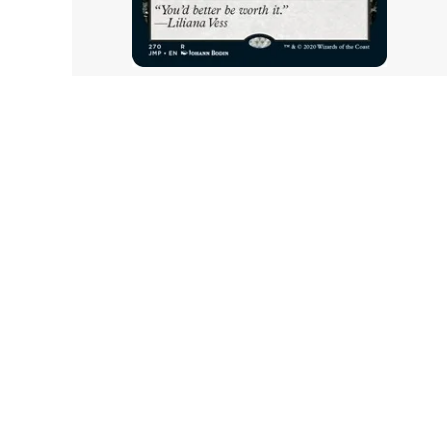
サンダー・ジャンクションの無法者「ビ
サンダ
ッグスコア」ボーナスシート
報」ボ
イクサラン：失われし洞窟
イクサ
ファン
エルドレインの森 ブースター・ファン
エルド
機械兵団の進軍：決戦の後に ブースタ
機械兵
ー・ファン
ファイレクシア：完全なる統一
ファイ
ー・フ
兄弟戦争 旧枠アーティファクト
トラン
ニューカペナの街角
ニュー
イニストラード：真紅の契り
イニス
ー・フ