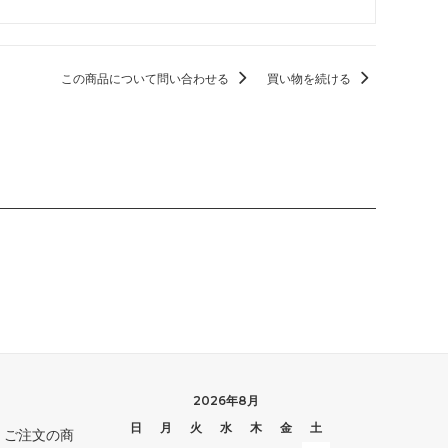
ストリクスヘイヴン：魔法学院 ブースタ
ー・ファン
この商品について問い合わせる
買い物を続ける
カルドハイム ブースター・ファン
基本セット2021
ター・ファ
テーロス還魂記
ー・ファン
基本セット2020
基本セット2019
破滅の刻
霊気紛争
2026年8月
日
月
火
水
木
金
土
。ご注文の商
イニストラードを覆う影