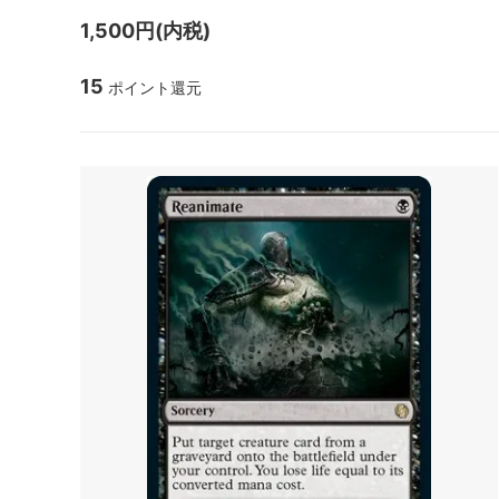
マジック：ザ・ギャザリング | ミュータ
ローウ
1,500円(内税)
ント タートルズ 「ソース・マテリア
ル」カード
15
ポイント還元
マジック：ザ・ギャザリング | アバター
マジック
伝説の少年アン ブースター・ファン
伝説の
ド
マジック：ザ・ギャザリング | マーベル
マジック
スパイダーマン エターナル使用可能カー
スパイ
ド
ル」カ
久遠の終端 「星景」カード
マジック
FANTA
タルキール：龍嵐録
タルキ
ファウンデーションズ
ファウ
ン
ブルームバロウ
ブルー