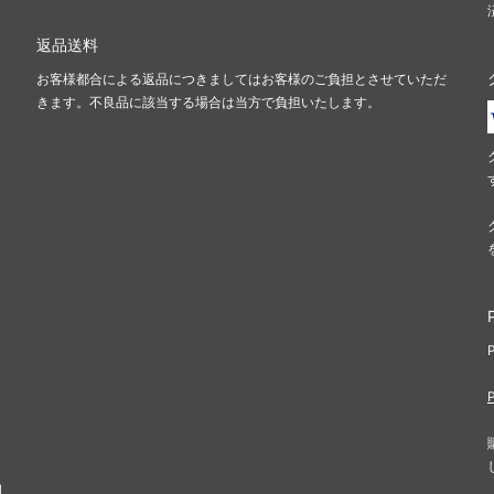
ジ
レギオン
返品送料
ント
オデッセイ
お客様都合による返品につきましてはお客様のご負担とさせていただ
きます。不良品に該当する場合は当方で負担いたします。
ンシフト
インベイジョン
ディアン・マスクス
ウルザズ・デスティニー
ズ・サーガ
エクソダス
ーライト
第5版
アンス
ホームランド
エイジ
第4版
ルン・エンパイア
ザ・ダーク
ィキティー
アラビアンナイト
ァ
■スターター・セット■
間