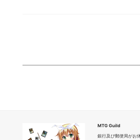
フォーゴトン・レルム探訪
フォー
ファン
ストリクスヘイヴン：魔法学院 ミスティ
ストリ
カルアーカイブ
スティ
ゼンディカーの夜明け
ゼンデ
ン
基本セット2021 ブースター・ファン
イコリ
テーロス還魂記 ブースター・ファン
エルド
灯争大戦
ラヴニ
ドミナリア
イクサ
アモンケット
Amonkh
MTG Guild
銀行及び郵便局がお
カラデシュ
Kalade