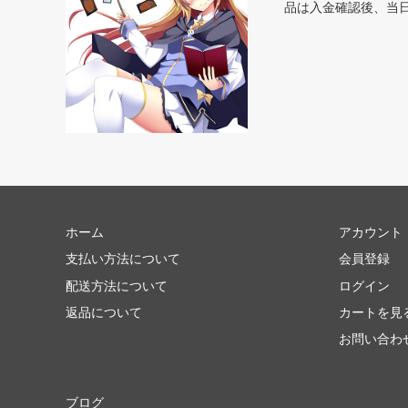
品は入金確認後、当
ウェルカム・デッキ 2016
ゲート
マジック・オリジン
タルキ
基本セット2015
ニクス
基本セット2014
ドラゴ
■モダン■
アサシ
指輪物語：中つ国の伝承 ブースター・フ
モダン
ホーム
アカウント
ァン
支払い方法について
会員登録
モダンホライゾン2
モダン
配送方法について
ログイン
モダンマスターズ2017
モダンマ
返品について
カートを見
お問い合わ
基本セット2013
アヴァ
基本セット2012
新たな
ブログ