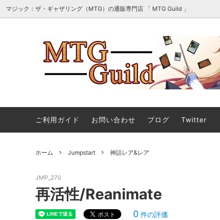
マジック：ザ・ギャザリング（MTG）の通販専門店 「 MTG Guild 」
オリパ・詰め合わせ・セット販売
■最新
マジック：ザ・ギャザリング | ホビット
■スタ
エターナル使用可能カード
ご利用ガイド
お問い合わせ
ブログ
Twitter
マジック：ザ・ギャザリング｜マーベル
ストリ
ホーム
Jumpstart
神話レア&レア
スーパー・ヒーローズ 「ソース・マテリ
アル」カード
JMP_270
ストリクスヘイヴンの秘密 日本画ミステ
マジック
再活性/Reanimate
ィカルアーカイブ
ント タ
0
件の評価