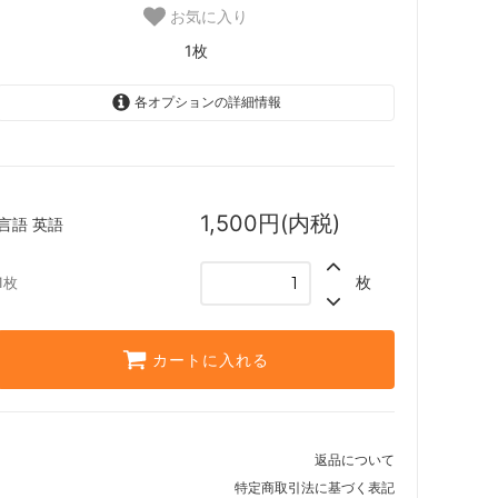
スター・ファン
お気に入り
カルロフ邸殺人事件 ブースター・ファン
1枚
各オプションの詳細情報
レクショ
エルドレインの森
英語
機械兵団の進軍：決戦の後に
1枚
1,500円(内税)
言語
英語
ファン
機械兵団の進軍 多元宇宙の伝説
枚
1枚
兄弟戦争 ブースター・ファン
カートに入れる
団結のドミナリア ブースター・ファン
神河：輝ける世界 ブースター・ファン
イニストラード：真夜中の狩り ブースタ
返品について
ー・ファン
特定商取引法に基づく表記