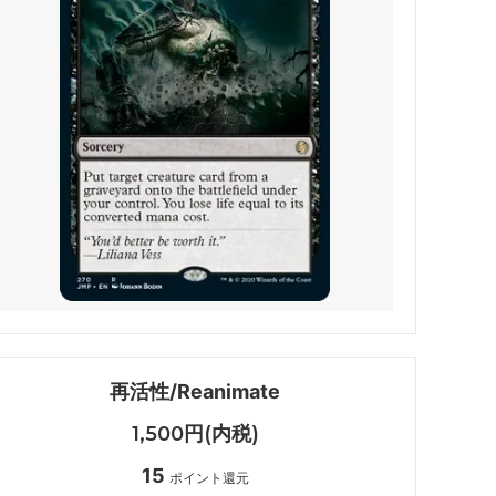
・ファン
マジック：ザ・ギャザリング | アバター
伝説の少年アン
 マーベル
マジック：ザ・ギャザリング | マーベル
スパイダーマン ブースター・ファン
久遠の終端 ブースター・ファン
FINAL
マジック：ザ・ギャザリング――FINAL
FANTASY・継承史カード
霊気走破 ブースター・ファン
再活性/Reanimate
ダスクモーン：戦慄の館 ブースター・フ
ァン
1,500円(内税)
15
法者
サンダー・ジャンクションの無法者 ブー
ポイント還元