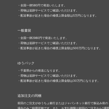
エターナルマスターズ
スカー
・全国一律580円で発送いたします。
・荷物は追跡サービスでご確認いただけます。
ジャッジメント
トーメ
・配送事故が起きた場合の補償上限金額は5万円になります。
第7版
プレー
一般書留
ネメシス
メルカ
・全国一律2980円で発送いたします。
・荷物は追跡サービスでご確認いただけます。
ウルザズ・レガシー
ウルザ
・配送事故が起きた場合の補償上限金額は500万円になります。
テンペスト
ウェザ
ゆうパック
ミラージュ
アライ
・千葉県からの発送になります。
クロニクル 黒枠
アイス
・荷物は追跡サービスでご確認いただけます。
・配送事故が起きた場合の補償上限金額は30万円になります。
第4版 アルターネイト
フォー
リバイズド
アンテ
追加注文の同梱
前回のご注文がゆうちょ銀行またはジャパンネット銀行で振込み前の
ベータ
アルフ
場合のみご利用可能です。また、お支払期限は初回のご注文から1週