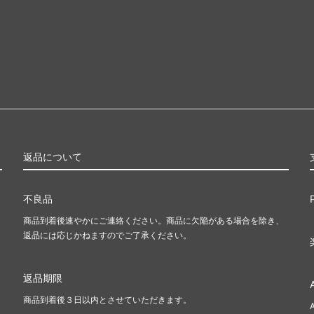
ラージ覚醒
ワールドウェイク
ラ再誕
コンフラックス
ウムーア
モーニングタイド
知
次元の混乱
ドスナップ
ディセンション
神河救済
返品について
ス・ドーン
ダークスティール
不良品
ーナル■
スペシャルゲスト
商品到着後速やかにご連絡ください。商品に欠陥がある場合を除き、
返品には応じかねますのでご了承ください。
スターズ2022 ブースター・フ
ダブルマスターズ
返品期限
ィメットマスターズ ボックストッ
マスターズ25th
商品到着後３日以内とさせていただきます。