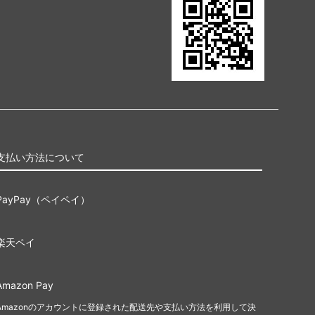
ゼンディカー
アラーラの断片
ローウィン
時のらせん
ギルドパクト
神河謀叛
支払い方法について
ミラディン
PayPay（ペイペイ）
ザ・リスト
ダブルマスターズ ボックストッパー
楽天ペイ
アイコニックマスターズ
Amazon Pay
Amazonのアカウントに登録された配送先や支払い方法を利用して決