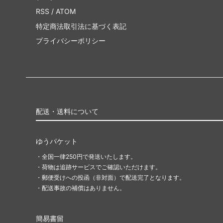
基本セット2011
エルド
RSS
/
ATOM
特定商法取引法に基づく表記
基本セット2010
アラー
プライバシーポリシー
イーブンタイド
シャド
第10版
未来予
時のらせんタイムシフト
コール
ラヴニカ：ギルドの都
第9版
配送・送料について
神河物語
フィフ
ゆうパケット
第8版
■エタ
・全国一律250円で発送いたします。
・荷物は追跡サービスでご確認いただけます。
ダブルマスターズ2022
ダブルマ
・郵便受けへの投函（非対面）で配送完了となります。
ァン
・配送事故の補償はありません。
アルティメットマスターズ
アルテ
パー
簡易書留