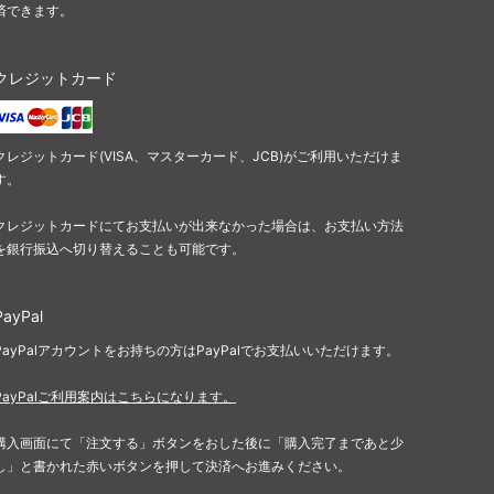
済できます。
オンスロート
アポカリプス
クレジットカード
プロフェシー
第6版
クレジットカード(VISA、マスターカード、JCB)がご利用いただけま
す。
ストロングホールド
クレジットカードにてお支払いが出来なかった場合は、お支払い方法
ビジョンズ
を銀行振込へ切り替えることも可能です。
クロニクル
PayPal
第4版 黒枠
PayPalアカウントをお持ちの方はPayPalでお支払いいただけます。
レジェンド
PayPalご利用案内はこちらになります。
アンリミテッド
購入画面にて「注文する」ボタンをおした後に「購入完了まであと少
し」と書かれた赤いボタンを押して決済へお進みください。
スターター2000