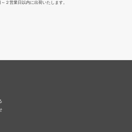
日～２営業日以内に出荷いたします。
ウォッチの誓い
戦乱のゼンディカー
ール龍紀伝
運命再編
への旅
神々の軍勢
ンの迷路
ギルド門侵犯
ンクリード
アサシンクリード ブースター
ホライゾン3
モダンホライゾン3 ブースター
ホライゾン2 ブースター・ファン
モダンホライゾン
スターズ2015
Modern Event Deck
る
せ
シンの帰還
闇の隆盛
るファイレクシア
ミラディン包囲戦