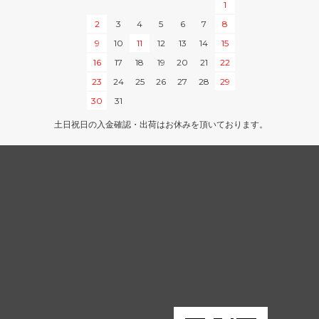
1
Zendikar Expeditions
2
3
4
5
6
7
8
9
10
11
12
13
14
15
タルキール覇王譚
16
17
18
19
20
21
22
テーロス
23
24
25
26
27
28
29
30
31
ラヴニカへの回帰
土日祝日の入金確認・出荷はお休みを頂いております。
・ファン
指輪物語：中つ国の伝承
・ファン
モダンホライゾン 旧枠版再録カード
モダンホライゾン 旧枠カード
モダンマスターズ
イニストラード
ミラディンの傷跡