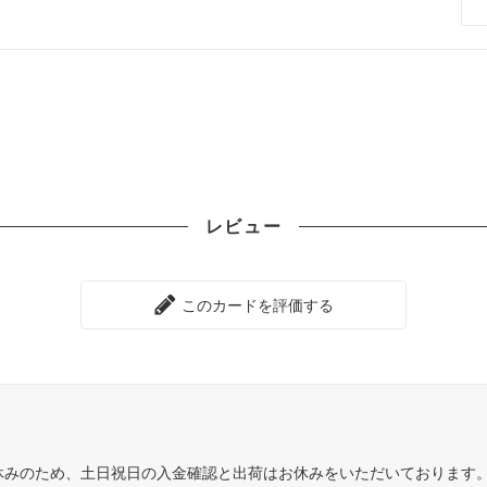
ゴトン・レルム探訪 ブースター・
ストリクスヘイヴン：魔法学院
クスヘイヴン：魔法学院 日本画ミ
カルドハイム
カルアーカイブ
ィカーの夜明け ブースター・ファ
Zendikar Rising Expeditions
レビュー
ア：巨獣の棲処
イコリア：巨獣の棲処 ブース
ン
レインの王権
エルドレインの王権 ブースタ
このカードを評価する
カの献身
ラヴニカのギルド
ランの相克
イクサラン
et Invocations
ウェルカム・デッキ 2017
休みのため、土日祝日の入金確認と出荷はお休みをいただいております
sh Inventions
異界月