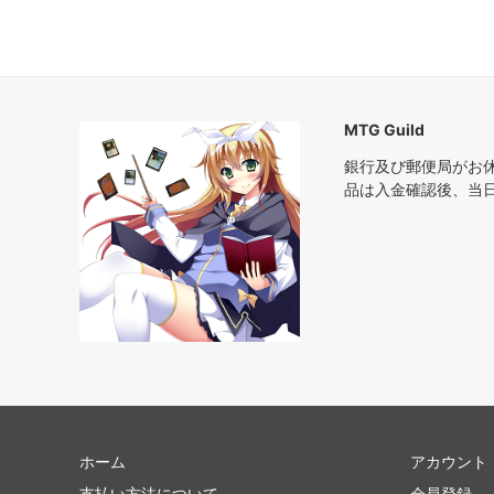
ウェルカム・デッキ 2016
ゲート
マジック・オリジン
タルキ
基本セット2015
ニクス
MTG Guild
銀行及び郵便局がお
基本セット2014
ドラゴ
品は入金確認後、当
■モダン■
アサシ
指輪物語：中つ国の伝承 ブースター・フ
モダン
ァン
モダンホライゾン2
モダン
モダンマスターズ2017
モダンマ
基本セット2013
アヴァ
ホーム
アカウント
基本セット2012
新たな
支払い方法について
会員登録