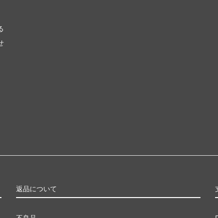
ラージ覚醒
ワールドウェイク
ラ再誕
コンフラックス
る
せ
ウムーア
モーニングタイド
知
次元の混乱
ドスナップ
ディセンション
神河救済
ス・ドーン
ダークスティール
ーナル■
スペシャルゲスト
スターズ2022 ブースター・フ
ダブルマスターズ
返品について
ィメットマスターズ ボックストッ
マスターズ25th
不良品