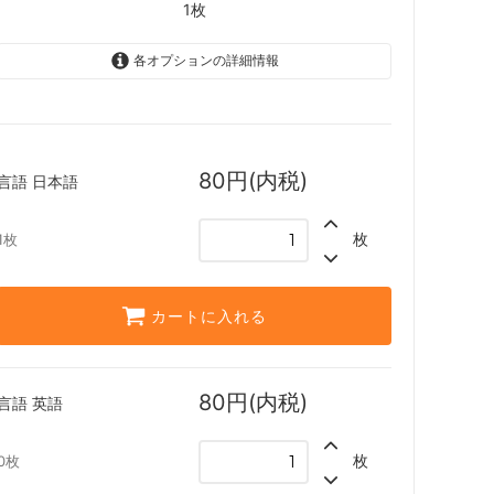
スター・ファン
1枚
カルロフ邸殺人事件 ブースター・ファン
各オプションの詳細情報
レクショ
エルドレインの森
日本語
1枚
80円(内税)
言語
日本語
機械兵団の進軍：決戦の後に
英語
SOLD OUT
0枚
ファン
機械兵団の進軍 多元宇宙の伝説
枚
1枚
兄弟戦争 ブースター・ファン
カートに入れる
団結のドミナリア ブースター・ファン
80円(内税)
言語
英語
神河：輝ける世界 ブースター・ファン
イニストラード：真夜中の狩り ブースタ
枚
0枚
ー・ファン