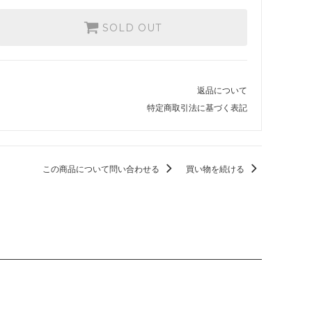
ストリクスヘイヴン：魔法学院 ブースタ
SOLD OUT
ー・ファン
カルドハイム ブースター・ファン
返品について
基本セット2021
特定商取引法に基づく表記
ター・ファ
テーロス還魂記
この商品について問い合わせる
買い物を続ける
ー・ファン
基本セット2020
基本セット2019
破滅の刻
霊気紛争
イニストラードを覆う影