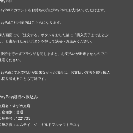
PayPal
ポータル
PayPalアカウントをお持ちの方はPayPalでお支払いいただけます。
Jumpstart
PayPalご利用案内はこちらになります。
イニストラード・リマスター ブースタ
購入画面にて「注文する」ボタンをおした後に「購入完了まであと少
ー・ファン
し」と書かれた赤いボタンを押して決済へお進みください。
ドミナリア・リマスター ブースター・フ
※決済を行わずブラウザを閉じますと、お支払いが出来ませんのでご
ァン
注意ください。
Mystery Booster 2 白枠カード
PayPalにてお支払いが出来なかった場合は、お支払い方法を銀行振込
へ切り替えることも可能です。
テスト・カー
Mystery Booster
PayPay銀行へ振込み
rds 2021
バトルボンド
支店名：すずめ支店
統率者マスターズ
口座種別：普通
口座番号：1221735
兄弟戦争統率者デッキ
口座名義：エムテイ－ジ－ギルドフルヤマトモユキ