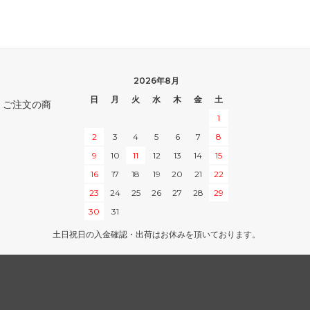
Zendikar Expeditions
タルキール覇王譚
テーロス
2026年8月
日
月
火
水
木
金
土
。ご注文の商
ラヴニカへの回帰
1
・ファン
指輪物語：中つ国の伝承
2
3
4
5
6
7
8
9
10
11
12
13
14
15
・ファン
モダンホライゾン 旧枠版再録カード
16
17
18
19
20
21
22
23
24
25
26
27
28
29
モダンホライゾン 旧枠カード
30
31
土日祝日の入金確認・出荷はお休みを頂いております。
モダンマスターズ
イニストラード
ミラディンの傷跡