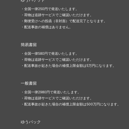
エターナルマスターズ
スカー
・全国一律250円で発送いたします。
・荷物は追跡サービスでご確認いただけます。
ジャッジメント
トーメ
・郵便受けへの投函（非対面）で配送完了となります。
・配送事故の補償はありません。
第7版
プレー
ネメシス
メルカ
簡易書留
ウルザズ・レガシー
ウルザ
・全国一律580円で発送いたします。
・荷物は追跡サービスでご確認いただけます。
テンペスト
ウェザ
・配送事故が起きた場合の補償上限金額は5万円になります。
ミラージュ
アライ
一般書留
クロニクル 黒枠
アイス
・全国一律2980円で発送いたします。
・荷物は追跡サービスでご確認いただけます。
第4版 アルターネイト
フォー
・配送事故が起きた場合の補償上限金額は500万円になります。
リバイズド
アンテ
ゆうパック
ベータ
アルフ