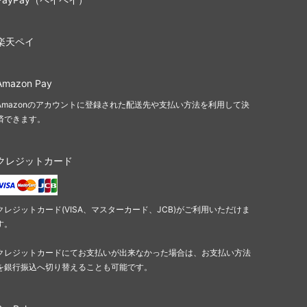
オンスロート
アポカリプス
楽天ペイ
プロフェシー
Amazon Pay
第6版
Amazonのアカウントに登録された配送先や支払い方法を利用して決
済できます。
ストロングホールド
ビジョンズ
クレジットカード
クロニクル
第4版 黒枠
クレジットカード(VISA、マスターカード、JCB)がご利用いただけま
す。
レジェンド
クレジットカードにてお支払いが出来なかった場合は、お支払い方法
アンリミテッド
を銀行振込へ切り替えることも可能です。
スターター2000