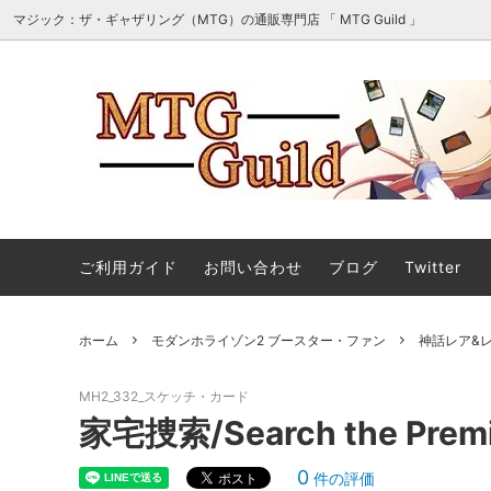
マジック：ザ・ギャザリング（MTG）の通販専門店 「 MTG Guild 」
オリパ・詰め合わせ・セット販売
■最新
マジック：ザ・ギャザリング | ホビット
■スタ
エターナル使用可能カード
ご利用ガイド
お問い合わせ
ブログ
Twitter
マジック：ザ・ギャザリング｜マーベル
ストリ
ホーム
モダンホライゾン2 ブースター・ファン
神話レア&
スーパー・ヒーローズ 「ソース・マテリ
アル」カード
MH2_332_スケッチ・カード
ストリクスヘイヴンの秘密 日本画ミステ
マジック
家宅捜索/Search the Prem
ィカルアーカイブ
ント タ
0
件の評価