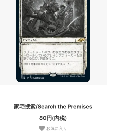
・ファン
マジック：ザ・ギャザリング | アバター
伝説の少年アン
 マーベル
マジック：ザ・ギャザリング | マーベル
スパイダーマン ブースター・ファン
久遠の終端 ブースター・ファン
FINAL
マジック：ザ・ギャザリング――FINAL
FANTASY・継承史カード
霊気走破 ブースター・ファン
家宅捜索/Search the Premises
ダスクモーン：戦慄の館 ブースター・フ
ァン
80円(内税)
お気に入り
法者
サンダー・ジャンクションの無法者 ブー