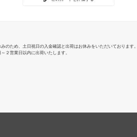
ウォッチの誓い
戦乱のゼンディカー
ール龍紀伝
運命再編
への旅
神々の軍勢
休みのため、土日祝日の入金確認と出荷はお休みをいただいております
ンの迷路
ギルド門侵犯
日～２営業日以内に出荷いたします。
ンクリード
アサシンクリード ブースター
ホライゾン3
モダンホライゾン3 ブースター
ホライゾン2 ブースター・ファン
モダンホライゾン
スターズ2015
Modern Event Deck
シンの帰還
闇の隆盛
るファイレクシア
ミラディン包囲戦