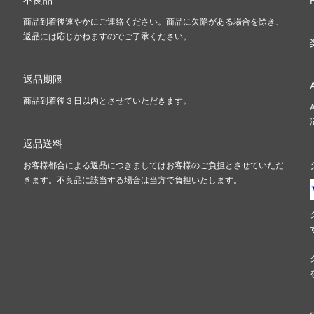
ジ
レギオン
商品到着後速やかにご連絡ください。商品に欠陥がある場合を除き、
返品には応じかねますのでご了承ください。
ント
オデッセイ
ンシフト
インベイジョン
返品期限
ディアン・マスクス
ウルザズ・デスティニー
商品到着後３日以内とさせていただきます。
ズ・サーガ
エクソダス
返品送料
ーライト
第5版
お客様都合による返品につきましてはお客様のご負担とさせていただ
きます。不良品に該当する場合は当方で負担いたします。
アンス
ホームランド
エイジ
第4版
ルン・エンパイア
ザ・ダーク
ィキティー
アラビアンナイト
ァ
■スターター・セット■