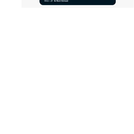
サンダー・ジャンクションの無法者「ビ
サンダ
ッグスコア」ボーナスシート
報」ボ
イクサラン：失われし洞窟
イクサ
ファン
エルドレインの森 ブースター・ファン
エルド
機械兵団の進軍：決戦の後に ブースタ
機械兵
ー・ファン
ファイレクシア：完全なる統一
ファイ
ー・フ
兄弟戦争 旧枠アーティファクト
トラン
ニューカペナの街角
ニュー
イニストラード：真紅の契り
イニス
ー・フ