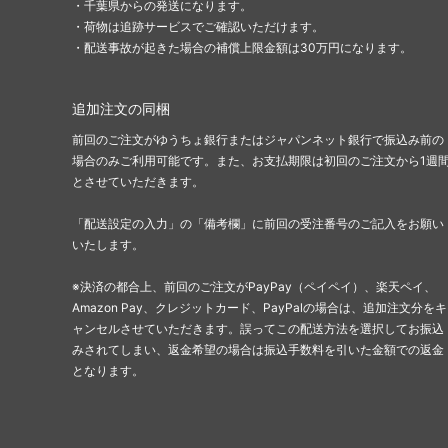
・千葉県からの発送になります。
スターター
ポータ
・荷物は追跡サービスでご確認いただけます。
・配送事故が起きた場合の補償上限金額は30万円になります。
■ジャンプスタート・シリーズ■
ファウ
■リミテッド用・特殊セット■
Innistr
追加注文の同梱
前回のご注文がゆうちょ銀行またはジャパンネット銀行で振込み前の
場合のみご利用可能です。また、お支払期限は初回のご注文から1週
ラヴニカ・リマスター
ラヴニ
とさせていただきます。
ン
「配送設定の入力」の「備考欄」に前回の受注番号のご記入をお願い
時のらせんリマスター
時のら
いたします。
Mystery Booster 2 「未来予知」フレー
Myste
※決済の都合上、前回のご注文がPayPay（ペイペイ）、楽天ペイ、
ム
Amazon Pay、クレジットカード、PayPalの場合は、追加注文分をキ
ャンセルさせていただきます。誤ってこの配送方法を選択してお振込
Mystery Booster Retail Edition
Mystery
みされてしまい、返金希望の場合は振込手数料を引いた金額での返金
となります。
コンスピラシー：王位争奪
コンス
統率者マスターズ ブースター・ファン
ファイ
ッキ