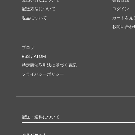
基本セット2011
エルド
配送方法について
ログイン
基本セット2010
アラー
返品について
カートを見
お問い合わ
イーブンタイド
シャド
第10版
未来予
ブログ
時のらせんタイムシフト
コール
RSS
/
ATOM
特定商法取引法に基づく表記
ラヴニカ：ギルドの都
第9版
プライバシーポリシー
神河物語
フィフ
第8版
■エタ
ダブルマスターズ2022
ダブルマ
ァン
配送・送料について
アルティメットマスターズ
アルテ
パー
ゆうパケット