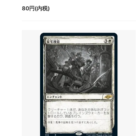
マジック：ザ・ギャザリング | ミュータ
ローウ
80円(内税)
ント タートルズ 「ソース・マテリア
ル」カード
マジック：ザ・ギャザリング | アバター
マジック
伝説の少年アン ブースター・ファン
伝説の
ド
マジック：ザ・ギャザリング | マーベル
マジック
スパイダーマン エターナル使用可能カー
スパイ
ド
ル」カ
久遠の終端 「星景」カード
マジック
FANTA
タルキール：龍嵐録
タルキ
ファウンデーションズ
ファウ
ン
ブルームバロウ
ブルー