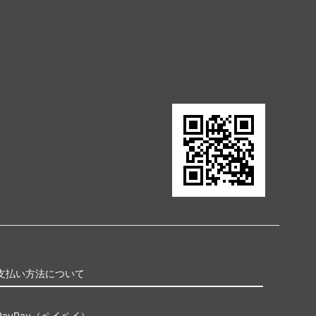
ゼンディカー
アラーラの断片
ローウィン
時のらせん
ギルドパクト
神河謀叛
ミラディン
ザ・リスト
ダブルマスターズ ボックストッパー
支払い方法について
アイコニックマスターズ
PayPay（ペイペイ）