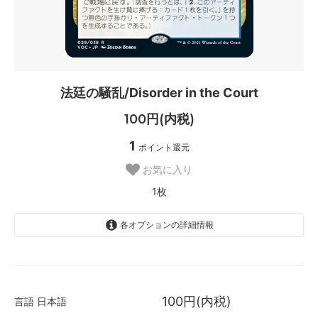
法廷の騒乱/Disorder in the Court
100円(内税)
1
ポイント還元
お気に入り
1枚
各オプションの詳細情報
日本語
1枚
100円(内税)
言語
日本語
英語
SOLD OUT