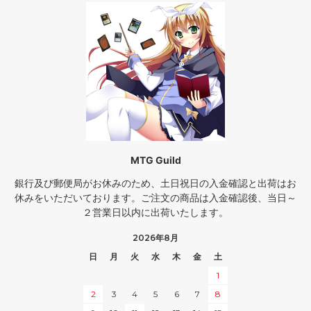
MTG Guild
銀行及び郵便局がお休みのため、土日祝日の入金確認と出荷はお
休みをいただいております。ご注文の商品は入金確認後、当日～
２営業日以内に出荷いたします。
2026年8月
日
月
火
水
木
金
土
1
2
3
4
5
6
7
8