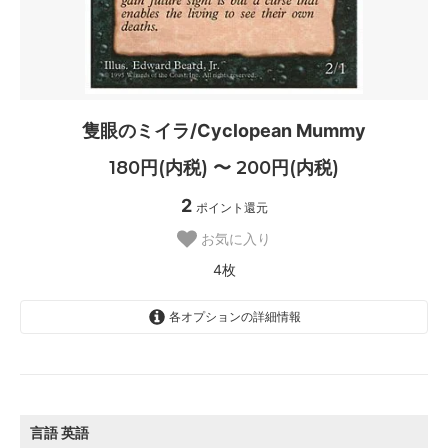
隻眼のミイラ/Cyclopean Mummy
180円(内税) 〜 200円(内税)
2
ポイント還元
お気に入り
4枚
各オプションの詳細情報
英語
200円(内税)
SOLD OUT
0枚
言語
英語