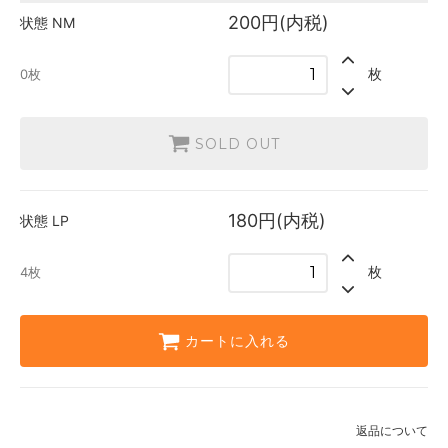
英語
200円(内税)
状態
NM
180円(内税)
4枚
枚
0枚
SOLD OUT
180円(内税)
状態
LP
枚
4枚
カートに入れる
返品について