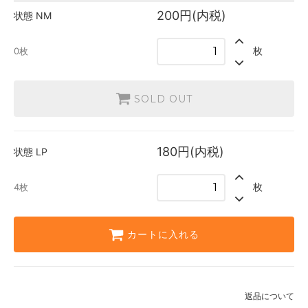
英語
200円(内税)
状態
NM
180円(内税)
4枚
枚
0枚
SOLD OUT
180円(内税)
状態
LP
枚
4枚
カートに入れる
返品について