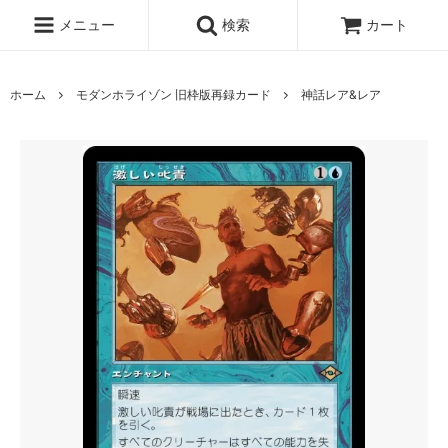
メニュー
検索
カート
ホーム
モダンホライゾン 旧枠版再録カード
神話レア&レア