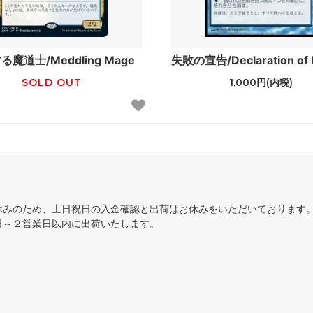
ンタイド
シャドウムーア
未来予知
魔道士/Meddling Mage
失敗の宣告/Declaration of 
せんタイムシフト
コールドスナップ
SOLD OUT
1,000円(内税)
カ：ギルドの都
第9版
語
フィフス・ドーン
■エターナル■
スターズ2022
ダブルマスターズ2022 ブー
休みのため、土日祝日の入金確認と出荷はお休みをいただいております
ァン
日～２営業日以内に出荷いたします。
ィメットマスターズ
アルティメットマスターズ ボ
パー
ナルマスターズ
スカージ
ジメント
トーメント