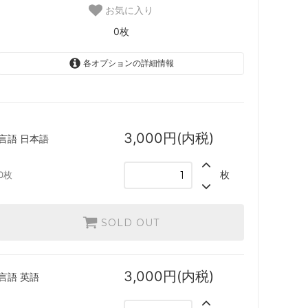
お気に入り
ースター・
「ジュラシック・ワールド」コレクショ
0枚
ン
各オプションの詳細情報
ード
■パイオニア■
機械兵団の進軍 ブースター・ファン
日本語
SOLD OUT
0枚
3,000円(内税)
言語
日本語
 ブースタ
兄弟戦争
英語
SOLD OUT
0枚
枚
0枚
団結のドミナリア
ー・ファン
神河：輝ける世界
SOLD OUT
ブースタ
イニストラード：真夜中の狩り
3,000円(内税)
言語
英語
ースター・
ストリクスヘイヴン：魔法学院