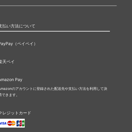
プスタート
ジャンプスタート2022
イニストラード・リマスター
ター・ファ
ドミナリア・リマスター
支払い方法について
スシート
Mystery Booster 2
PayPay（ペイペイ）
りホログラム
Mystery Booster 2 プレイテスト・カー
楽天ペイ
ド
rds 2019
Mystery Booster Playtest Cards 2021
Amazon Pay
Amazonのアカウントに登録された配送先や支払い方法を利用して決
■統率者戦用セット■
済できます。
統率者デ
スターター・統率者デッキ
クレジットカード
統率者レジェンズ：バルダーズ・ゲート
の戦い