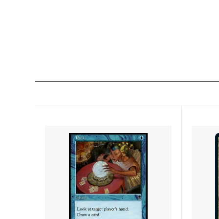
Zendikar Expeditions
マジッ
タルキール覇王譚
基本セッ
テーロス
基本セッ
ラヴニカへの回帰
■モダ
指輪物語：中つ国の伝承
指輪物
ァン
モダンホライゾン 旧枠版再録カード
モダン
モダンホライゾン 旧枠カード
モダンマ
モダンマスターズ
基本セッ
イニストラード
基本セッ
ミラディンの傷跡
基本セッ
ゼンディカー
基本セッ