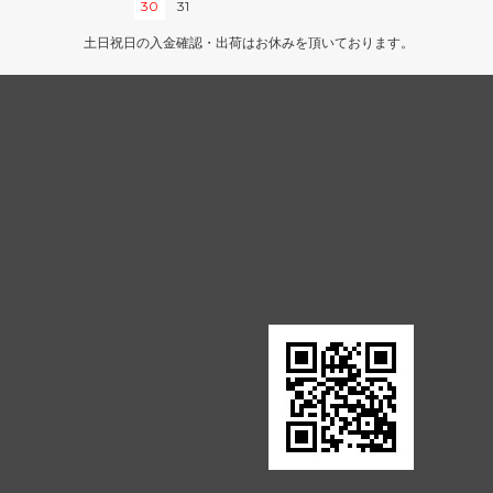
30
31
インベイジョン
土日祝日の入金確認・出荷はお休みを頂いております。
ウルザズ・デスティニー
エクソダス
第5版
ホームランド
第4版
ザ・ダーク
アラビアンナイト
■スターター・セット■
ポータル・セカンドエイジ