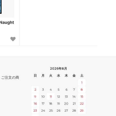
モーニングタイド
次元の混乱
Naught
ディセンション
神河救済
ダークスティール
スペシャルゲスト
2026年8月
スター・フ
ダブルマスターズ
日
月
火
水
木
金
土
。ご注文の商
1
ックストッ
マスターズ25th
2
3
4
5
6
7
8
9
10
11
12
13
14
15
16
17
18
19
20
21
22
レギオン
23
24
25
26
27
28
29
オデッセイ