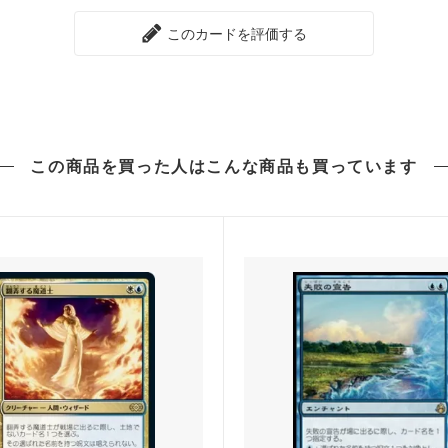
ク・オリジン
タルキール龍紀伝
このカードを評価する
ト2015
ニクスへの旅
ト2014
ドラゴンの迷路
ン■
アサシンクリード
この商品を買った人は
こんな商品も買っています
語：中つ国の伝承 ブースター・フ
モダンホライゾン3
ホライゾン2
モダンホライゾン2 ブースター
スターズ2017
モダンマスターズ2015
ト2013
アヴァシンの帰還
ト2012
新たなるファイレクシア
ト2011
エルドラージ覚醒
ト2010
アラーラ再誕