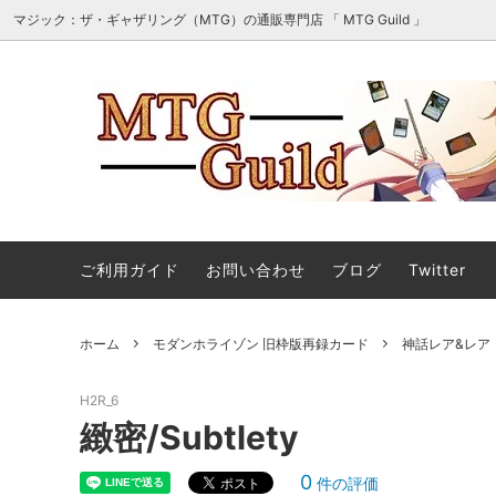
マジック：ザ・ギャザリング（MTG）の通販専門店 「 MTG Guild 」
オリパ・詰め合わせ・セット販売
■最新
マジック：ザ・ギャザリング｜マーベル
■スタ
ご利用ガイド
お問い合わせ
ブログ
Twitter
スーパー・ヒーローズ 「ソース・マテリ
アル」カード
ホーム
モダンホライゾン 旧枠版再録カード
神話レア&レア
ストリクスヘイヴンの秘密 ミスティカル
ストリ
アーカイブ
ィカル
H2R_6
マジック：ザ・ギャザリング | ミュータ
マジック
緻密/Subtlety
ント タートルズ エターナル使用可能カ
ント 
ード
ル」カ
0
件の評価