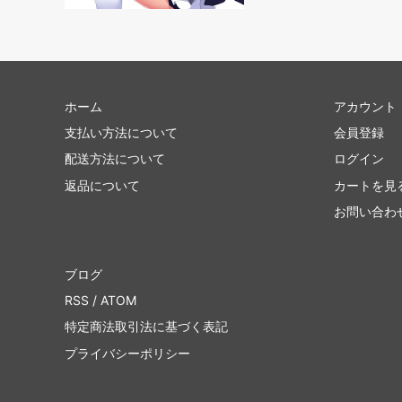
アポカリプス
第7版
プロフェシー
ネメシ
ホーム
アカウント
第6版
ウルザ
支払い方法について
会員登録
ストロングホールド
テンペ
配送方法について
ログイン
ビジョンズ
ミラー
返品について
カートを見
お問い合わ
クロニクル
クロニク
第4版 黒枠
第4版 
ブログ
レジェンド
リバイ
RSS
/
ATOM
特定商法取引法に基づく表記
アンリミテッド
ベータ
プライバシーポリシー
スターター2000
スター