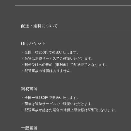
ポータル
■ジャ
Jumpstart
■リミ
イニストラード・リマスター ブースタ
ラヴニ
配送・送料について
ー・ファン
ドミナリア・リマスター ブースター・フ
時のら
ゆうパケット
ァン
・全国一律250円で発送いたします。
・荷物は追跡サービスでご確認いただけます。
Mystery Booster 2 白枠カード
Myste
・郵便受けへの投函（非対面）で配送完了となります。
ム
・配送事故の補償はありません。
Mystery Booster
Mystery
簡易書留
バトルボンド
コンス
・全国一律580円で発送いたします。
統率者マスターズ
統率者
・荷物は追跡サービスでご確認いただけます。
・配送事故が起きた場合の補償上限金額は5万円になります。
兄弟戦争統率者デッキ
統率者デ
一般書留