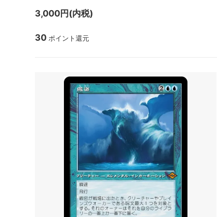
マジック：ザ・ギャザリング | アバター
マジック
3,000円(内税)
伝説の少年アン
伝説の
30
ポイント還元
マジック：ザ・ギャザリング | マーベル
マジック
スパイダーマン ブースター・ファン
スパイ
ド
久遠の終端 ブースター・ファン
久遠の
マジック：ザ・ギャザリング――FINAL
タルキ
FANTASY・継承史カード
霊気走破 ブースター・ファン
ファウ
ダスクモーン：戦慄の館 ブースター・フ
ブルー
ァン
サンダー・ジャンクションの無法者 ブー
サンダ