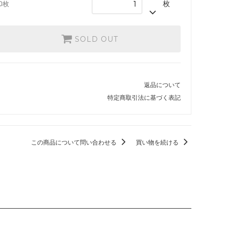
枚
0枚
 日本画ミ
カルドハイム
SOLD OUT
ター・ファ
Zendikar Rising Expeditions
イコリア：巨獣の棲処 ブースター・ファ
返品について
ン
特定商取引法に基づく表記
エルドレインの王権 ブースター・ファン
ラヴニカのギルド
この商品について問い合わせる
買い物を続ける
イクサラン
ウェルカム・デッキ 2017
異界月
戦乱のゼンディカー