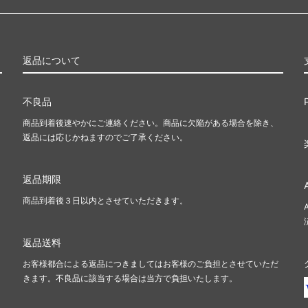
ンプスタート・シリーズ■
ファウンデーションズ ジャン
テッド用・特殊セット■
Innistrad: Double Feature
カ・リマスター
ラヴニカ・リマスター ブース
返品について
ン
せんリマスター
時のらせんリマスター ボーナ
不良品
商品到着後速やかにご連絡ください。商品に欠陥がある場合を除き、
返品には応じかねますのでご了承ください。
ry Booster 2 「未来予知」フレー
Mystery Booster 2 どんぐ
返品期限
 Booster Retail Edition
Mystery Booster Playtest Ca
商品到着後３日以内とさせていただきます。
ピラシー：王位争奪
コンスピラシー
マスターズ ブースター・ファン
ファイレクシア：完全なる統一
返品送料
ッキ
お客様都合による返品につきましてはお客様のご負担とさせていただ
きます。不良品に該当する場合は当方で負担いたします。
ッキ：ウォーハンマー40,000
団結のドミナリア統率者デッキ