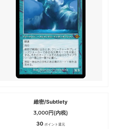
 アバター
マジック：ザ・ギャザリング | マーベル
用可能カー
スパイダーマン
 マーベル
久遠の終端
マテリア
FINAL
マジック：ザ・ギャザリング――FINAL
FANTASY ブースター・ファン
ー・ファン
霊気走破
ター・ファ
ダスクモーン：戦慄の館
緻密/Subtlety
ファン
サンダー・ジャンクションの無法者
3,000円(内税)
30
法者「速
カルロフ邸殺人事件
ポイント還元