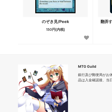
アラーラの断片
イーブ
ローウィン
第10版
のぞき見/Peek
翻弄する
時のらせん
時のら
150円(内税)
ギルドパクト
ラヴニ
神河謀叛
神河物
ミラディン
第8版
MTG Guild
ザ・リスト
ダブルマ
銀行及び郵便局がお
品は入金確認後、当
ダブルマスターズ ボックストッパー
アルテ
アイコニックマスターズ
エター
オンスロート
ジャッ