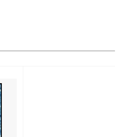
運命再編
神々の軍勢
ギルド門侵犯
アサシンクリード ブースター・ファン
モダンホライゾン3 ブースター・ファン
・ファン
モダンホライゾン
Modern Event Deck
闇の隆盛
ミラディン包囲戦
ワールドウェイク
コンフラックス