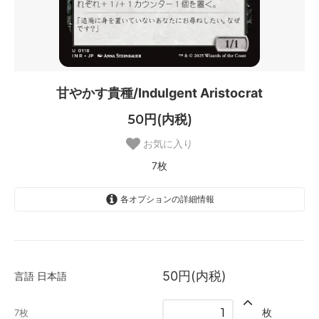
甘やかす貴種/Indulgent Aristocrat
50円(内税)
お気に入り
7枚
各オプションの詳細情報
日本語
7枚
50円(内税)
言語
日本語
英語
SOLD OUT
0枚
枚
7枚