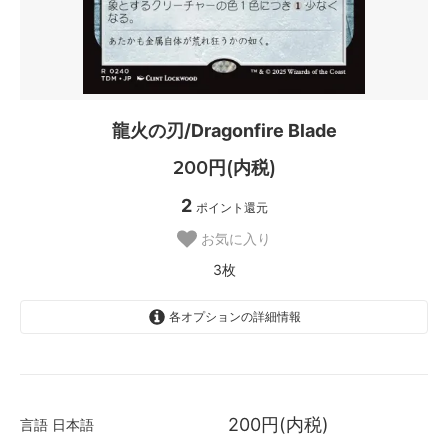
龍火の刃/Dragonfire Blade
200円(内税)
2
ポイント還元
お気に入り
3枚
各オプションの詳細情報
日本語
3枚
200円(内税)
言語
日本語
英語
SOLD OUT