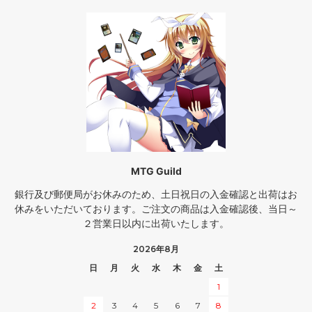
MTG Guild
銀行及び郵便局がお休みのため、土日祝日の入金確認と出荷はお
休みをいただいております。ご注文の商品は入金確認後、当日～
２営業日以内に出荷いたします。
2026年8月
日
月
火
水
木
金
土
1
2
3
4
5
6
7
8