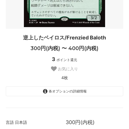
逆上したベイロス/Frenzied Baloth
300円(内税) 〜 400円(内税)
3
ポイント還元
お気に入り
4枚
各オプションの詳細情報
日本語
300円(内税)
SOLD OUT
300円(内税)
言語
日本語
0枚