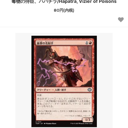
毒物の侍臣、ハパチラ/Hapatra, Vizier of Poisons
80円(内税)