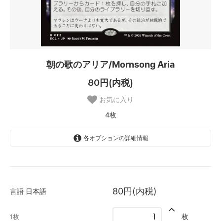
朝の歌のアリア/Mornsong Aria
80円(内税)
お気に入り
4枚
各オプションの詳細情報
日本語
1枚
80円(内税)
言語
日本語
英語
3枚
枚
1枚