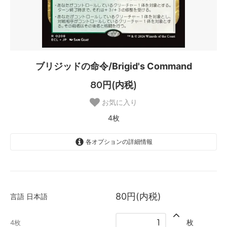
ブリジッドの命令/Brigid's Command
80円(内税)
お気に入り
4枚
各オプションの詳細情報
日本語
4枚
80円(内税)
言語
日本語
英語
SOLD OUT
0枚
枚
4枚