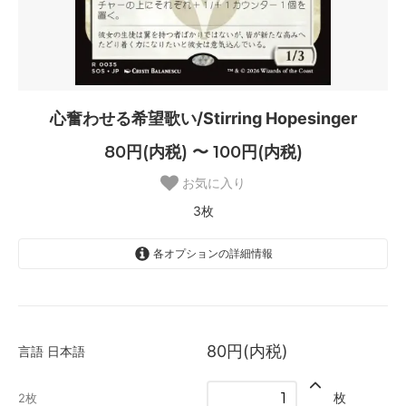
心奮わせる希望歌い/Stirring Hopesinger
80円(内税) 〜 100円(内税)
お気に入り
3枚
各オプションの詳細情報
日本語
80円(内税)
2枚
80円(内税)
言語
日本語
英語
100円(内税)
枚
2枚
1枚