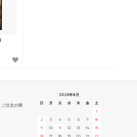
オンスロート
アポカリプス
プロフェシー
d
第6版
ストロングホールド
ビジョンズ
クロニクル
第4版 黒枠
2026年8月
日
月
火
水
木
金
土
。ご注文の商
レジェンド
1
アンリミテッド
2
3
4
5
6
7
8
9
10
11
12
13
14
15
スターター2000
16
17
18
19
20
21
22