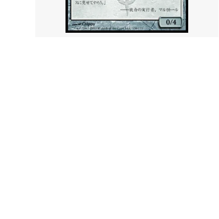
サンダー・ジャンクションの無法者「ビ
サンダ
ッグスコア」ボーナスシート
報」ボ
イクサラン：失われし洞窟
イクサ
ファン
エルドレインの森 ブースター・ファン
エルド
機械兵団の進軍：決戦の後に ブースタ
機械兵
ー・ファン
ファイレクシア：完全なる統一
ファイ
ー・フ
兄弟戦争 旧枠アーティファクト
トラン
ニューカペナの街角
ニュー
イニストラード：真紅の契り
イニス
ー・フ