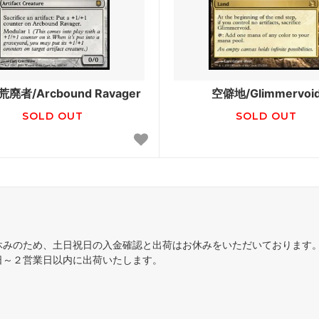
ジ
レギオン
ント
オデッセイ
ンシフト
インベイジョン
廃者/Arcbound Ravager
空僻地/Glimmervoi
ディアン・マスクス
ウルザズ・デスティニー
SOLD OUT
SOLD OUT
ズ・サーガ
エクソダス
ーライト
第5版
アンス
ホームランド
エイジ
第4版
休みのため、土日祝日の入金確認と出荷はお休みをいただいております
ルン・エンパイア
ザ・ダーク
日～２営業日以内に出荷いたします。
ィキティー
アラビアンナイト
ァ
■スターター・セット■