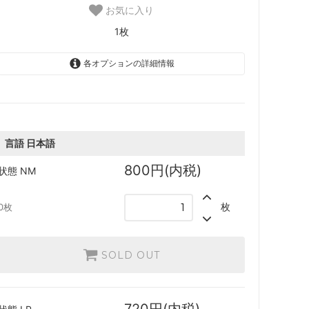
スター・ファン
お気に入り
カルロフ邸殺人事件 ブースター・ファン
1枚
各オプションの詳細情報
レクショ
エルドレインの森
日本語
機械兵団の進軍：決戦の後に
800円(内税)
SOLD OUT
0枚
ファン
機械兵団の進軍 多元宇宙の伝説
言語
日本語
英語
800円(内税)
状態
NM
1,000円(内税)
兄弟戦争 ブースター・ファン
SOLD OUT
0枚
枚
0枚
日本語
団結のドミナリア ブースター・ファン
720円(内税)
SOLD OUT
0枚
SOLD OUT
神河：輝ける世界 ブースター・ファン
英語
イニストラード：真夜中の狩り ブースタ
950円(内税)
1枚
ー・ファン