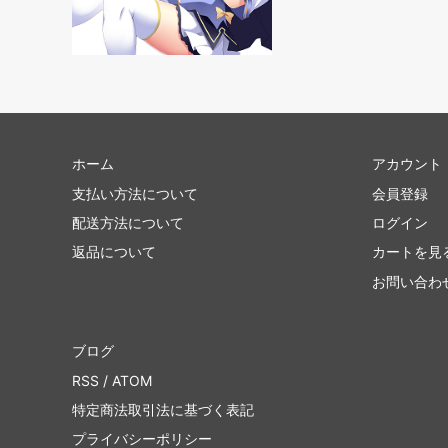
スターター
ポータ
■ジャンプスタート・シリーズ■
ファウ
■リミテッド用・特殊セット■
Innistr
ホーム
アカウント
ラヴニカ・リマスター
ラヴニ
ン
支払い方法について
会員登録
配送方法について
ログイン
時のらせんリマスター
時のら
返品について
カートを見
Mystery Booster 2 「未来予知」フレー
Myste
お問い合わ
ム
Mystery Booster Retail Edition
Mystery
ブログ
コンスピラシー：王位争奪
コンス
RSS
/
ATOM
特定商法取引法に基づく表記
統率者マスターズ ブースター・ファン
ファイ
ッキ
プライバシーポリシー