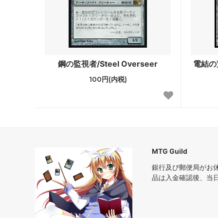
エターナルマスターズ
スカー
ジャッジメント
トーメ
第7版
プレー
鋼の監視者/Steel Overseer
電結の荒
ネメシス
メルカ
100円(内税)
ウルザズ・レガシー
ウルザ
テンペスト
ウェザ
ミラージュ
アライ
クロニクル 黒枠
アイス
MTG Guild
銀行及び郵便局がお
第4版 アルターネイト
フォー
品は入金確認後、当
リバイズド
アンテ
ベータ
アルフ