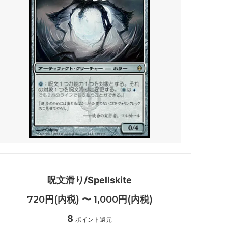
・ファン
マジック：ザ・ギャザリング | アバター
伝説の少年アン
 マーベル
マジック：ザ・ギャザリング | マーベル
スパイダーマン ブースター・ファン
久遠の終端 ブースター・ファン
FINAL
マジック：ザ・ギャザリング――FINAL
FANTASY・継承史カード
霊気走破 ブースター・ファン
呪文滑り/Spellskite
ダスクモーン：戦慄の館 ブースター・フ
ァン
720円(内税) 〜 1,000円(内税)
8
法者
サンダー・ジャンクションの無法者 ブー
ポイント還元