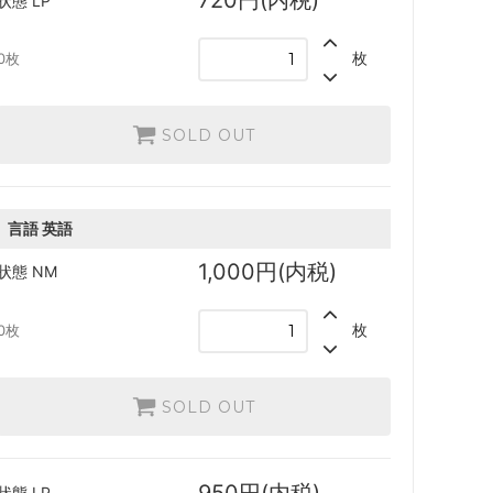
720円(内税)
状態
LP
ストリクスヘイヴン：魔法学院 ブースタ
ー・ファン
枚
0枚
カルドハイム ブースター・ファン
SOLD OUT
基本セット2021
言語
英語
ター・ファ
テーロス還魂記
1,000円(内税)
状態
NM
ー・ファン
基本セット2020
枚
0枚
基本セット2019
破滅の刻
SOLD OUT
霊気紛争
イニストラードを覆う影
950円(内税)
状態
LP