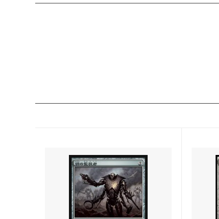
基本セット2011
エルド
基本セット2010
アラー
イーブンタイド
シャド
第10版
未来予
時のらせんタイムシフト
コール
ラヴニカ：ギルドの都
第9版
神河物語
フィフ
第8版
■エタ
ダブルマスターズ2022
ダブルマ
ァン
アルティメットマスターズ
アルテ
パー