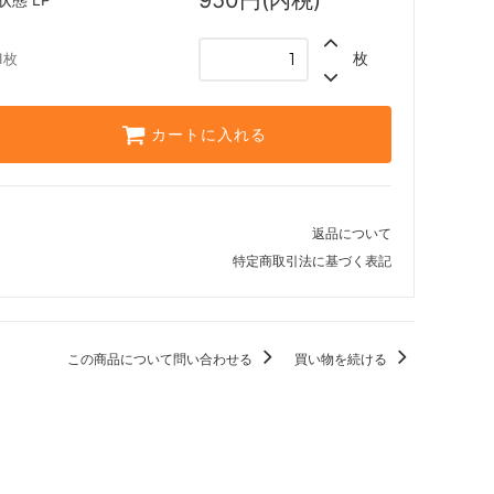
Zendikar Expeditions
枚
1枚
タルキール覇王譚
テーロス
カートに入れる
ラヴニカへの回帰
・ファン
指輪物語：中つ国の伝承
返品について
・ファン
モダンホライゾン 旧枠版再録カード
特定商取引法に基づく表記
モダンホライゾン 旧枠カード
この商品について問い合わせる
買い物を続ける
モダンマスターズ
イニストラード
ミラディンの傷跡