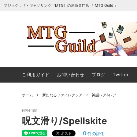
マジック：ザ・ギャザリング（MTG）の通販専門店 「 MTG Guild 」
オリパ・詰め合わせ・セット販売
■最新
マジック：ザ・ギャザリング | ホビット
■スタ
エターナル使用可能カード
ご利用ガイド
お問い合わせ
ブログ
Twitter
マジック：ザ・ギャザリング｜マーベル
ストリ
ホーム
新たなるファイレクシア
神話レア&レア
スーパー・ヒーローズ 「ソース・マテリ
アル」カード
NPH_159
ストリクスヘイヴンの秘密 日本画ミステ
マジック
呪文滑り/Spellskite
ィカルアーカイブ
ント タ
0
件の評価