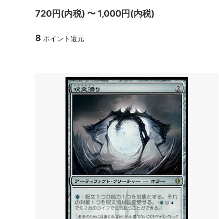
マジック：ザ・ギャザリング | ミュータ
ローウ
720円(内税) 〜 1,000円(内税)
ント タートルズ 「ソース・マテリア
ル」カード
8
ポイント還元
マジック：ザ・ギャザリング | アバター
マジック
伝説の少年アン ブースター・ファン
伝説の
ド
マジック：ザ・ギャザリング | マーベル
マジック
スパイダーマン エターナル使用可能カー
スパイ
ド
ル」カ
久遠の終端 「星景」カード
マジック
FANTA
タルキール：龍嵐録
タルキ
ファウンデーションズ
ファウ
ン
ブルームバロウ
ブルー