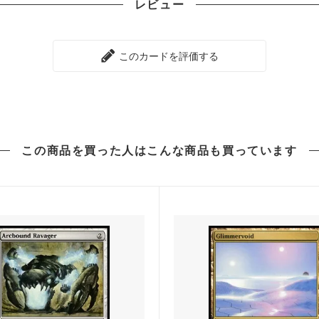
レビュー
ラージ覚醒
ワールドウェイク
ラ再誕
コンフラックス
このカードを評価する
ウムーア
モーニングタイド
知
次元の混乱
ドスナップ
ディセンション
この商品を買った人は
こんな商品も買っています
神河救済
ス・ドーン
ダークスティール
ーナル■
スペシャルゲスト
スターズ2022 ブースター・フ
ダブルマスターズ
ィメットマスターズ ボックストッ
マスターズ25th