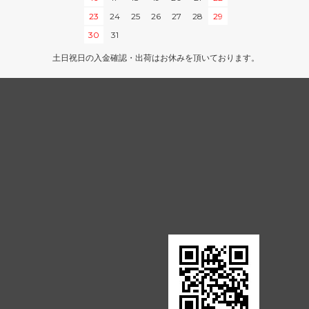
ポータル
23
24
25
26
27
28
29
30
31
Jumpstart
土日祝日の入金確認・出荷はお休みを頂いております。
イニストラード・リマスター ブースタ
ー・ファン
ドミナリア・リマスター ブースター・フ
ァン
Mystery Booster 2 白枠カード
テスト・カー
Mystery Booster
rds 2021
バトルボンド
統率者マスターズ
兄弟戦争統率者デッキ