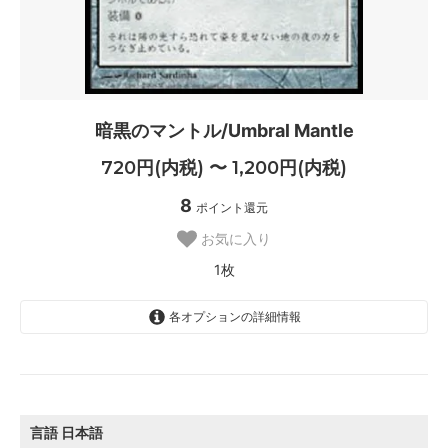
暗黒のマントル/Umbral Mantle
720円(内税) 〜 1,200円(内税)
8
ポイント還元
お気に入り
1枚
各オプションの詳細情報
日本語
800円(内税)
SOLD OUT
0枚
言語
日本語