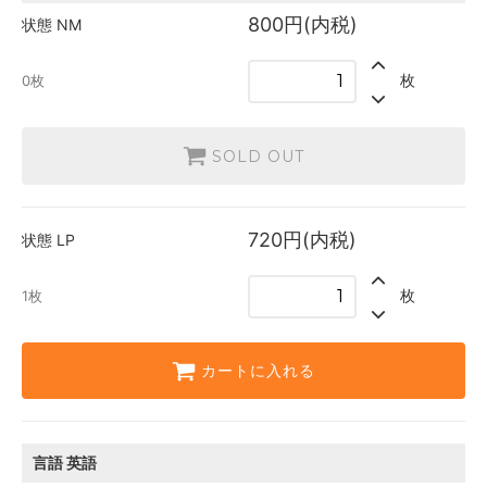
英語
800円(内税)
状態
NM
1,200円(内税)
SOLD OUT
0枚
枚
0枚
日本語
720円(内税)
1枚
SOLD OUT
英語
1,140円(内税)
SOLD OUT
0枚
720円(内税)
状態
LP
枚
1枚
カートに入れる
言語
英語