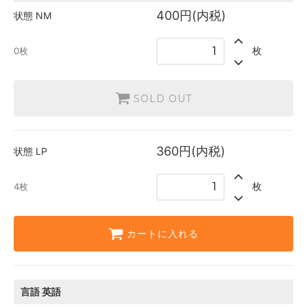
英語
400円(内税)
状態
NM
200円(内税)
SOLD OUT
0枚
枚
0枚
日本語
360円(内税)
4枚
SOLD OUT
英語
180円(内税)
SOLD OUT
0枚
360円(内税)
状態
LP
枚
4枚
カートに入れる
言語
英語