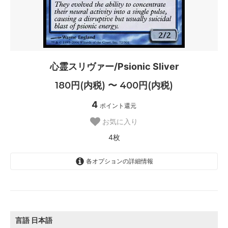
心霊スリヴァー/Psionic Sliver
180円(内税) 〜 400円(内税)
4
ポイント還元
お気に入り
4枚
各オプションの詳細情報
日本語
400円(内税)
SOLD OUT
0枚
言語
日本語