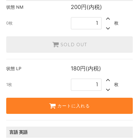
英語
200円(内税)
状態
NM
150円(内税)
SOLD OUT
0枚
枚
0枚
日本語
180円(内税)
1枚
SOLD OUT
英語
135円(内税)
4枚
180円(内税)
状態
LP
枚
1枚
カートに入れる
言語
英語