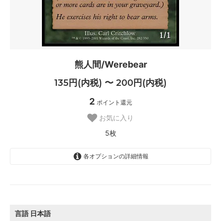
熊人間/Werebear
135円(内税) 〜 200円(内税)
2
ポイント還元
お気に入り
5枚
各オプションの詳細情報
日本語
200円(内税)
SOLD OUT
0枚
言語
日本語