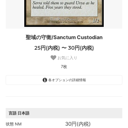
聖域の守衛/Sanctum Custodian
25円(内税) 〜 30円(内税)
お気に入り
7枚
各オプションの詳細情報
日本語
30円(内税)
3枚
言語
日本語
英語
30円(内税)
30円(内税)
状態
NM
1枚