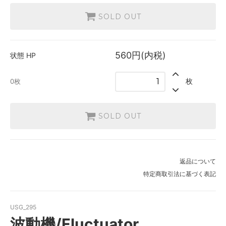
SOLD OUT
560円(内税)
状態
HP
枚
0枚
SOLD OUT
返品について
特定商取引法に基づく表記
USG_295
波動機/Fluctuator