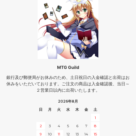
MTG Guild
銀行及び郵便局がお休みのため、土日祝日の入金確認と出荷はお
休みをいただいております。ご注文の商品は入金確認後、当日～
２営業日以内に出荷いたします。
2026年8月
日
月
火
水
木
金
土
1
2
3
4
5
6
7
8
9
10
11
12
13
14
15