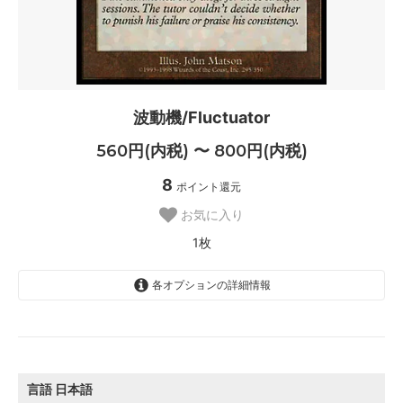
波動機/Fluctuator
560円(内税) 〜 800円(内税)
8
ポイント還元
お気に入り
1枚
各オプションの詳細情報
日本語
800円(内税)
SOLD OUT
0枚
言語
日本語