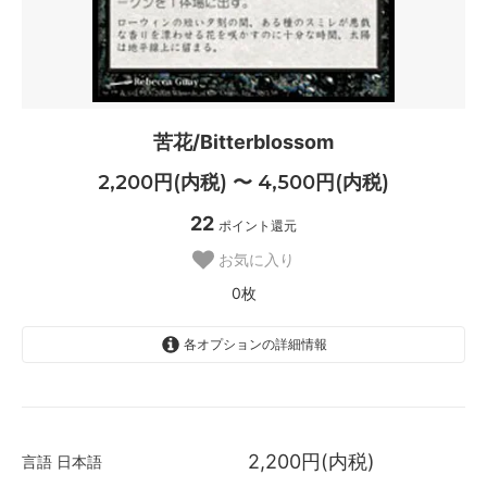
苦花/Bitterblossom
2,200円(内税) 〜 4,500円(内税)
22
ポイント還元
お気に入り
0枚
各オプションの詳細情報
日本語
2,200円(内税)
SOLD OUT
2,200円(内税)
言語
日本語
0枚