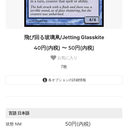
飛び回る玻璃凧/Jetting Glasskite
40円(内税) 〜 50円(内税)
お気に入り
7枚
各オプションの詳細情報
日本語
50円(内税)
2枚
言語
日本語
英語
50円(内税)
50円(内税)
状態
NM
SOLD OUT