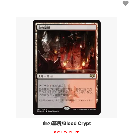
血の墓所/Blood Crypt
SOLD OUT