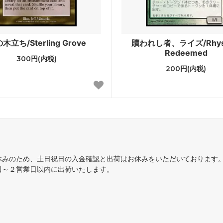
ンタイド
シャドウムーア
未来予知
木立ち/Sterling Grove
贖われし者、ライズ/Rhys 
Redeemed
せんタイムシフト
コールドスナップ
300円(内税)
200円(内税)
カ：ギルドの都
第9版
語
フィフス・ドーン
■エターナル■
スターズ2022
ダブルマスターズ2022 ブー
ァン
休みのため、土日祝日の入金確認と出荷はお休みをいただいております
日～２営業日以内に出荷いたします。
ィメットマスターズ
アルティメットマスターズ ボ
パー
ナルマスターズ
スカージ
ジメント
トーメント