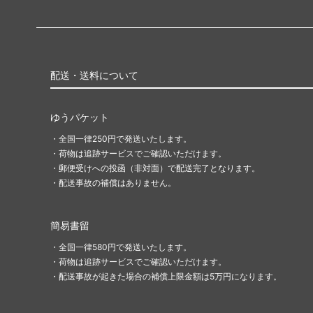
ポータル
■ジャ
Jumpstart
■リミ
イニストラード・リマスター ブースタ
ラヴニ
ー・ファン
配送・送料について
ドミナリア・リマスター ブースター・フ
時のら
ァン
ゆうパケット
・全国一律250円で発送いたします。
Mystery Booster 2 白枠カード
Myste
・荷物は追跡サービスでご確認いただけます。
ム
・郵便受けへの投函（非対面）で配送完了となります。
・配送事故の補償はありません。
Mystery Booster
Mystery
バトルボンド
コンス
簡易書留
統率者マスターズ
統率者
・全国一律580円で発送いたします。
・荷物は追跡サービスでご確認いただけます。
・配送事故が起きた場合の補償上限金額は5万円になります。
兄弟戦争統率者デッキ
統率者デ