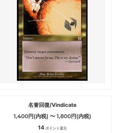
 アバター
マジック：ザ・ギャザリング | マーベル
用可能カー
スパイダーマン
 マーベル
久遠の終端
マテリア
FINAL
マジック：ザ・ギャザリング――FINAL
FANTASY ブースター・ファン
ー・ファン
霊気走破
ター・ファ
ダスクモーン：戦慄の館
名誉回復/Vindicate
ファン
サンダー・ジャンクションの無法者
1,400円(内税) 〜 1,800円(内税)
14
法者「速
カルロフ邸殺人事件
ポイント還元