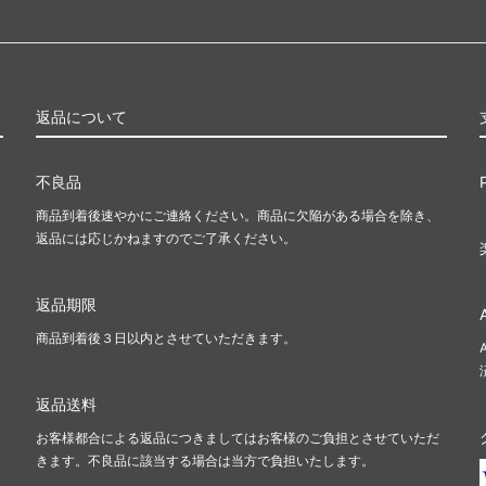
ンプスタート・シリーズ■
ファウンデーションズ ジャン
テッド用・特殊セット■
Innistrad: Double Feature
カ・リマスター
ラヴニカ・リマスター ブース
ン
返品について
せんリマスター
時のらせんリマスター ボーナ
不良品
商品到着後速やかにご連絡ください。商品に欠陥がある場合を除き、
ry Booster 2 「未来予知」フレー
Mystery Booster 2 どんぐ
返品には応じかねますのでご了承ください。
 Booster Retail Edition
Mystery Booster Playtest Ca
返品期限
ピラシー：王位争奪
コンスピラシー
商品到着後３日以内とさせていただきます。
マスターズ ブースター・ファン
ファイレクシア：完全なる統一
ッキ
返品送料
お客様都合による返品につきましてはお客様のご負担とさせていただ
ッキ：ウォーハンマー40,000
団結のドミナリア統率者デッキ
きます。不良品に該当する場合は当方で負担いたします。