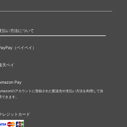
プスタート
ジャンプスタート2022
イニストラード・リマスター
ター・ファ
ドミナリア・リマスター
支払い方法について
スシート
Mystery Booster 2
PayPay（ペイペイ）
りホログラム
Mystery Booster 2 プレイテスト・カー
ド
楽天ペイ
rds 2019
Mystery Booster Playtest Cards 2021
Amazon Pay
■統率者戦用セット■
Amazonのアカウントに登録された配送先や支払い方法を利用して決
済できます。
統率者デ
スターター・統率者デッキ
クレジットカード
統率者レジェンズ：バルダーズ・ゲート
の戦い