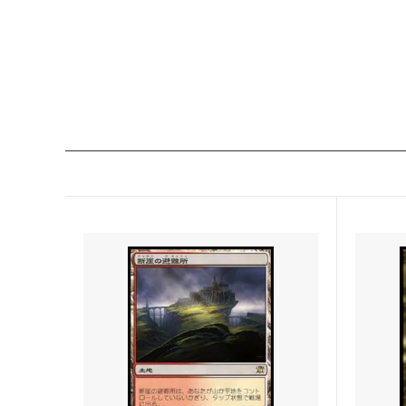
Zendikar Expeditions
マジッ
タルキール覇王譚
基本セッ
テーロス
基本セッ
ラヴニカへの回帰
■モダ
指輪物語：中つ国の伝承
指輪物
ァン
モダンホライゾン 旧枠版再録カード
モダン
モダンホライゾン 旧枠カード
モダンマ
モダンマスターズ
基本セッ
イニストラード
基本セッ
ミラディンの傷跡
基本セッ
ゼンディカー
基本セッ