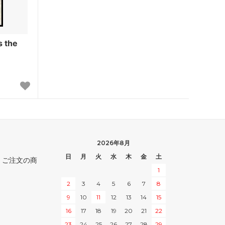
モーニングタイド
次元の混乱
the
ディセンション
神河救済
ダークスティール
スペシャルゲスト
スター・フ
ダブルマスターズ
2026年8月
日
月
火
水
木
金
土
。ご注文の商
1
ックストッ
マスターズ25th
2
3
4
5
6
7
8
9
10
11
12
13
14
15
レギオン
16
17
18
19
20
21
22
オデッセイ
23
24
25
26
27
28
29