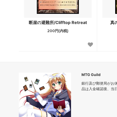
アラーラの断片
イーブ
ローウィン
第10版
断崖の避難所/Clifftop Retreat
真の
時のらせん
時のら
200円(内税)
ギルドパクト
ラヴニ
神河謀叛
神河物
ミラディン
第8版
ザ・リスト
ダブルマ
MTG Guild
銀行及び郵便局がお
品は入金確認後、当
ダブルマスターズ ボックストッパー
アルテ
アイコニックマスターズ
エター
オンスロート
ジャッ