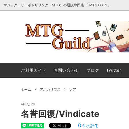
マジック：ザ・ギャザリング（MTG）の通販専門店 「 MTG Guild 」
オリパ・詰め合わせ・セット販売
■最新
マジック：ザ・ギャザリング｜マーベル
■スタ
ご利用ガイド
お問い合わせ
ブログ
Twitter
スーパー・ヒーローズ 「ソース・マテリ
アル」カード
ホーム
アポカリプス
レア
ストリクスヘイヴンの秘密 ミスティカル
ストリ
アーカイブ
ィカル
APC_126
マジック：ザ・ギャザリング | ミュータ
マジック
名誉回復/Vindicate
ント タートルズ エターナル使用可能カ
ント 
ード
ル」カ
0
件の評価