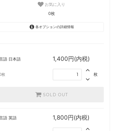
お気に入り
ースター・
「ジュラシック・ワールド」コレクショ
0枚
ン
各オプションの詳細情報
ード
■パイオニア■
機械兵団の進軍 ブースター・ファン
日本語
1,400円(内税)
SOLD OUT
1,400円(内税)
言語
日本語
0枚
 ブースタ
兄弟戦争
英語
1,800円(内税)
枚
0枚
団結のドミナリア
SOLD OUT
0枚
ー・ファン
神河：輝ける世界
SOLD OUT
ブースタ
イニストラード：真夜中の狩り
1,800円(内税)
言語
英語
ースター・
ストリクスヘイヴン：魔法学院