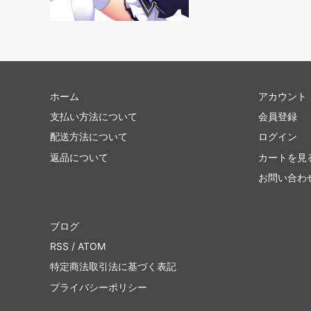
アポカリプス
第7版
プロフェシー
ネメシ
第6版
ウルザ
ホーム
アカウント
ストロングホールド
テンペ
支払い方法について
会員登録
配送方法について
ログイン
ビジョンズ
ミラー
返品について
カートを見
クロニクル
クロニク
お問い合わ
第4版 黒枠
第4版 
ブログ
レジェンド
リバイ
RSS
/
ATOM
アンリミテッド
ベータ
特定商法取引法に基づく表記
スターター2000
スター
プライバシーポリシー