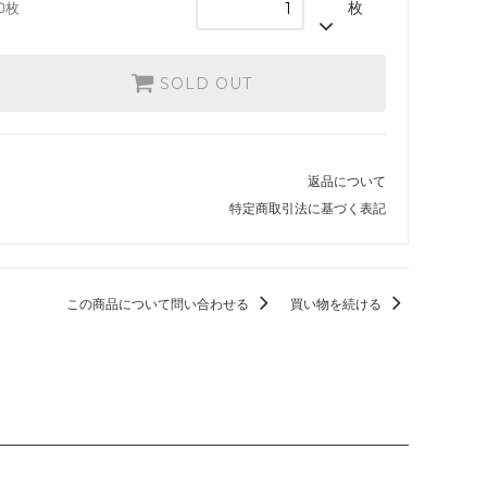
枚
0枚
 日本画ミ
カルドハイム
SOLD OUT
ター・ファ
Zendikar Rising Expeditions
イコリア：巨獣の棲処 ブースター・ファ
返品について
ン
特定商取引法に基づく表記
エルドレインの王権 ブースター・ファン
ラヴニカのギルド
この商品について問い合わせる
買い物を続ける
イクサラン
ウェルカム・デッキ 2017
異界月
戦乱のゼンディカー