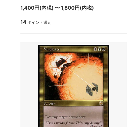
マジック：ザ・ギャザリング | アバター
マジック
1,400円(内税) 〜 1,800円(内税)
伝説の少年アン
伝説の
14
ポイント還元
マジック：ザ・ギャザリング | マーベル
マジック
スパイダーマン ブースター・ファン
スパイ
ド
久遠の終端 ブースター・ファン
久遠の
マジック：ザ・ギャザリング――FINAL
タルキ
FANTASY・継承史カード
霊気走破 ブースター・ファン
ファウ
ダスクモーン：戦慄の館 ブースター・フ
ブルー
ァン
サンダー・ジャンクションの無法者 ブー
サンダ