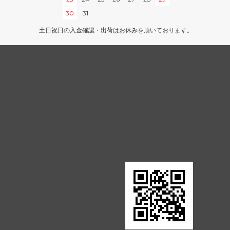
30
31
インベイジョン
土日祝日の入金確認・出荷はお休みを頂いております。
ウルザズ・デスティニー
エクソダス
第5版
ホームランド
第4版
ザ・ダーク
アラビアンナイト
■スターター・セット■
ポータル・セカンドエイジ