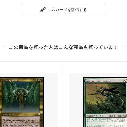
ク・オリジン
タルキール龍紀伝
このカードを評価する
ト2015
ニクスへの旅
ト2014
ドラゴンの迷路
ン■
アサシンクリード
この商品を買った人は
こんな商品も買っています
語：中つ国の伝承 ブースター・フ
モダンホライゾン3
ホライゾン2
モダンホライゾン2 ブースター
スターズ2017
モダンマスターズ2015
ト2013
アヴァシンの帰還
ト2012
新たなるファイレクシア
ト2011
エルドラージ覚醒
ト2010
アラーラ再誕