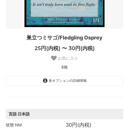
巣立つミサゴ/Fledgling Osprey
25円(内税) 〜 30円(内税)
お気に入り
8枚
各オプションの詳細情報
日本語
30円(内税)
SOLD OUT
0枚
言語
日本語
英語
30円(内税)
状態
NM
30円(内税)