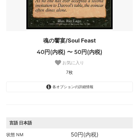
魂の饗宴/Soul Feast
40円(内税) 〜 50円(内税)
お気に入り
7枚
各オプションの詳細情報
日本語
50円(内税)
SOLD OUT
0枚
言語
日本語
英語
50円(内税)
状態
NM
50円(内税)