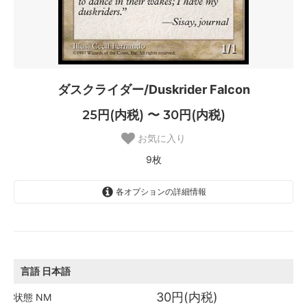
ダスクライダー/Duskrider Falcon
25円(内税) 〜 30円(内税)
お気に入り
9枚
各オプションの詳細情報
日本語
30円(内税)
SOLD OUT
0枚
言語
日本語
英語
30円(内税)
状態
NM
30円(内税)