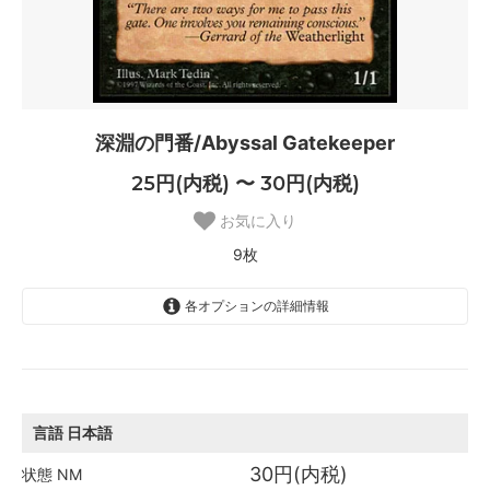
深淵の門番/Abyssal Gatekeeper
25円(内税) 〜 30円(内税)
お気に入り
9枚
各オプションの詳細情報
日本語
30円(内税)
SOLD OUT
0枚
言語
日本語
英語
30円(内税)
状態
NM
30円(内税)